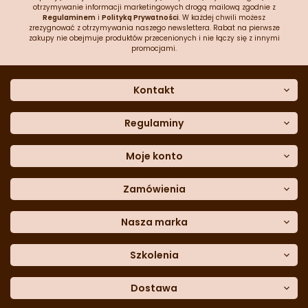
otrzymywanie informacji marketingowych drogą mailową zgodnie z
Regulaminem
i
Polityką Prywatności
. W każdej chwili możesz
zrezygnować z otrzymywania naszego newslettera. Rabat na pierwsze
zakupy nie obejmuje produktów przecenionych i nie łączy się z innymi
promocjami.
Kontakt
O nas
Dane kontaktowe
Regulaminy
Często zadawane pytania
Regulamin sklepu
Sklep stacjonarny
Polityka prywatności
Moje konto
Formularz kontaktowy
Polityka cookies
Załóż konto
Blog
Polityka reklamacji
Zamówienia
Moje dane
Polityka zwrotów
Historia zamówień
e-mail:
Sposoby dostawy
sklep@cukieteria.pl
Dostępność cyfrowa
Lista ulubionych
telefon:
Metody płatności
Nasza marka
601 767 272
Moje rabaty
Dane do przelewu
Sempre Group
Formularz
reklamacji
Trio Gelato
Szkolenia
Formularz
zwrotu
CDN
Warsaw
Academy of Pastry Arts
Wroclaw
Academy of Baker Arts
Dostawa
Darmowy
odbiór osobisty