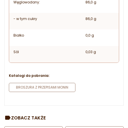
Węglowodany:
86,0 g
- w tym cukry
86,0 g
Białko
0,0 g
Sól
0,03 g
Katalogi do pobrania:
BROSZURA Z PRZEPISAMI MONIN
ZOBACZ TAKŻE