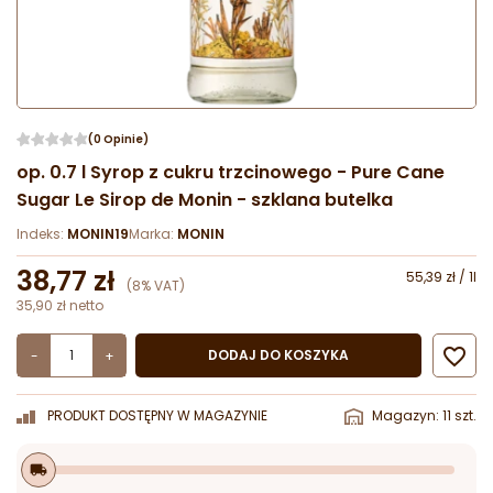
(0 Opinie)
op. 0.7 l Syrop z cukru trzcinowego - Pure Cane
Sugar Le Sirop de Monin - szklana butelka
Indeks:
MONIN19
Marka:
MONIN
38,77 zł
55,39 zł / 1l
(8% VAT)
35,90 zł netto

DODAJ DO KOSZYKA
-
+
PRODUKT DOSTĘPNY W MAGAZYNIE
Magazyn: 11 szt.
local_shipping