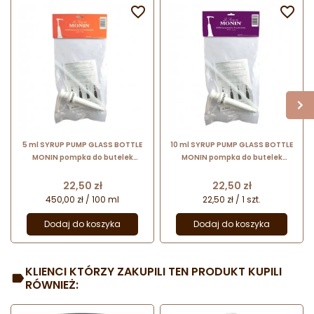


5 ml SYRUP PUMP GLASS BOTTLE
10 ml SYRUP PUMP GLASS BOTTLE
MONIN pompka do butelek
MONIN pompka do butelek
szklanych 0,7 l
szklanych 0,7 l
Cena
Cena
22,50 zł
22,50 zł
450,00 zł / 100 ml
22,50 zł / 1 szt.
Dodaj do koszyka
Dodaj do koszyka
KLIENCI KTÓRZY ZAKUPILI TEN PRODUKT KUPILI
RÓWNIEŻ: