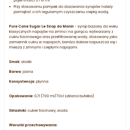
pojemności 5 i 10 ml.
Przy stosowaniu pompek do dozowania syropów należy
pamiętać o ich regularnym czyszczeniu ciepłą wodą.
Pure Cane Sugar Le Sirop do Monin
- syrop bazowy do wielu
klasycznych napojów na zimno i na gorąco; wytwarzany z
cukru trzcinowego oraz przefiltrowanej wody; stosowany jako
zamiennik cukru w napojach; bardzo dobrze rozpuszcza się i
miesza z zimnymi i ciepłymi napojami.
Smak:
słodki
Barwa:
jasna
Konsystencja:
płynna
Opakowanie:
0,7l (700 ml/70cl szklana butelka)
Składniki:
cukier trzcinowy, woda.
Warunki przechowywania: