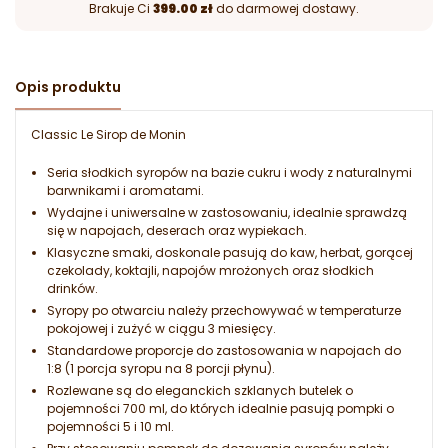
Brakuje Ci
399.00 zł
do darmowej dostawy.
Opis produktu
Classic Le Sirop de Monin
Seria słodkich syropów na bazie cukru i wody z naturalnymi
barwnikami i aromatami.
Wydajne i uniwersalne w zastosowaniu, idealnie sprawdzą
się w napojach, deserach oraz wypiekach.
Klasyczne smaki, doskonale pasują do kaw, herbat, gorącej
czekolady, koktajli, napojów mrożonych oraz słodkich
drinków.
Syropy po otwarciu należy przechowywać w temperaturze
pokojowej i zużyć w ciągu 3 miesięcy.
Standardowe proporcje do zastosowania w napojach do
1:8 (1 porcja syropu na 8 porcji płynu).
Rozlewane są do eleganckich szklanych butelek o
pojemności 700 ml, do których idealnie pasują pompki o
pojemności 5 i 10 ml.