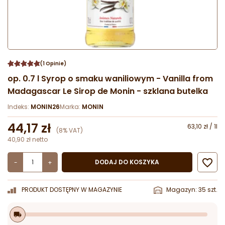
(1 Opinie)
op. 0.7 l Syrop o smaku waniliowym - Vanilla from
Madagascar Le Sirop de Monin - szklana butelka
Indeks:
MONIN26
Marka:
MONIN
44,17 zł
63,10 zł / 1l
(8% VAT)
40,90 zł netto

DODAJ DO KOSZYKA
-
+
PRODUKT DOSTĘPNY W MAGAZYNIE
Magazyn: 35 szt.
local_shipping