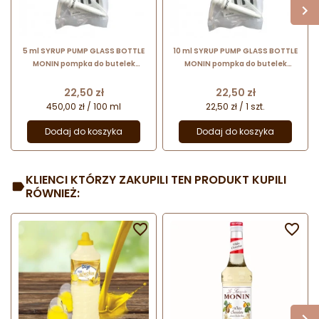
5 ml SYRUP PUMP GLASS BOTTLE
10 ml SYRUP PUMP GLASS BOTTLE
MONIN pompka do butelek
MONIN pompka do butelek
szklanych 0,7 l
szklanych 0,7 l
Cena
Cena
22,50 zł
22,50 zł
450,00 zł / 100 ml
22,50 zł / 1 szt.
Dodaj do koszyka
Dodaj do koszyka
KLIENCI KTÓRZY ZAKUPILI TEN PRODUKT KUPILI
RÓWNIEŻ:

