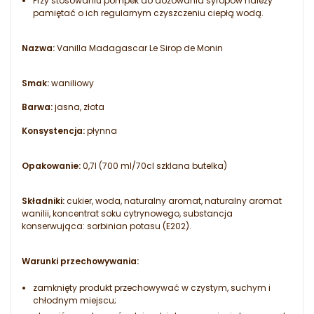
Przy stosowaniu pompek do dozowania syropów należy
pamiętać o ich regularnym czyszczeniu ciepłą wodą.
Nazwa:
Vanilla Madagascar Le Sirop de Monin
Smak:
waniliowy
Barwa:
jasna, złota
Konsystencja:
płynna
Opakowanie:
0,7l (700 ml/70cl szklana butelka)
Składniki:
cukier, woda, naturalny aromat, naturalny aromat
wanilii, koncentrat soku cytrynowego, substancja
konserwująca: sorbinian potasu (E202).
Warunki przechowywania:
zamknięty produkt przechowywać w czystym, suchym i
chłodnym miejscu;