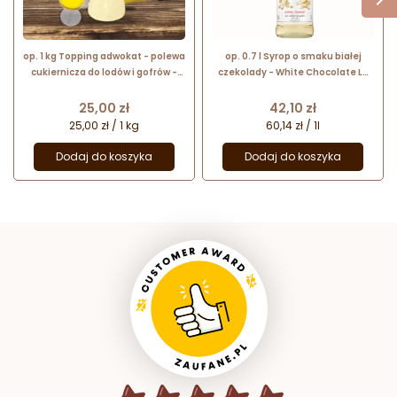
op. 1 kg Topping adwokat - polewa
op. 0.7 l Syrop o smaku białej
cukiernicza do lodów i gofrów -
czekolady - White Chocolate Le
Dijo Fun&Food
Sirop de Monin - szklana butelka
Cena
Cena
25,00 zł
42,10 zł
25,00 zł / 1 kg
60,14 zł / 1l
Dodaj do koszyka
Dodaj do koszyka