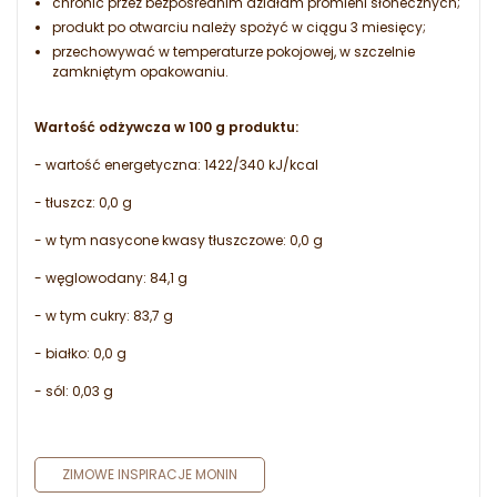
chronić przez bezpośrednim działam promieni słonecznych;
produkt po otwarciu należy spożyć w ciągu 3 miesięcy;
przechowywać w temperaturze pokojowej, w szczelnie
zamkniętym opakowaniu.
Wartość odżywcza w 100 g produktu:
- wartość energetyczna: 1422/340 kJ/kcal
- tłuszcz: 0,0 g
- w tym nasycone kwasy tłuszczowe: 0,0 g
- węglowodany: 84,1 g
- w tym cukry: 83,7 g
- białko: 0,0 g
- sól: 0,03 g
ZIMOWE INSPIRACJE MONIN