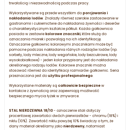
trwałością i niezawodnością podczas pracy.
Wykorzystywane są przede wszystkim do
porcjowania i
nakładania lodów
. Znalazły również szerokie zastosowanie w
gastronomii i cukiernictwie do nakładania żywności i deserów
o charakterystycznym kształcie półkuli. Każda gałkownica
posiada w zestawie
kolorowe znaczniki
, które służą do
oznaczania miarek i pozwalają na ich identyfikację.
Oznaczanie gałkownic kolorowymi znacznikami może być
pomocne podczas nakładania różnych rodzajów lodów (np.
sorbety, lody mleczne, lody wegańskie, lody bezcukrowe, lody
wysokobiałkowe) - jeden kolor przypisany jest do nakładania
określonego rodzaju lodów. Kolorowe znaczniki można
stosować również do identyfikacji rozmiarów gałkownic. Seria
przeznaczona jest do
użytku profesjonalnego
.
Wykorzystane materiały są
całkowicie bezpieczne
w
kontakcie z żywnością oraz zapewniają możliwość
bezpiecznego mycia łyżek w zmywarce.
STAL NIERDZEWNA 18/10
- oznaczenie stali dotyczy
procentowej zawartości dwóch pierwiastków - chromu (18%) i
niklu (10%). Zawartość niklu powyżej 10% świadczy o tym, że
dany materiał określamy jako
nierdzewny
, natomiast