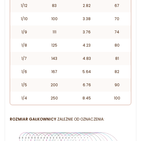
1/12
83
2.82
67
1/10
100
3.38
70
1/9
111
3.76
74
1/8
125
4.23
80
1/7
143
4.83
81
1/6
167
5.64
82
1/5
200
6.76
90
1/4
250
8.45
100
ROZMIAR GAŁKOWNICY
ZALEŻNIE OD OZNACZENIA: