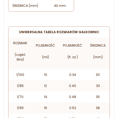
ŚREDNICA (mm)
40 mm
UNIWERSALNA TABELA ROZMIARÓW GAŁKOWNIC
ROZMIAR
POJEMNOŚĆ
POJEMNOŚĆ
ŚREDNICA
(część
(ml)
(fl. oz.)
(mm)
litra)
1/100
10
0.34
30
1/85
12
0.40
33
1/70
14
0.48
35
1/65
15
0.52
38