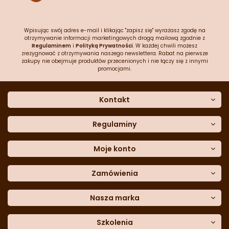
Wpisując swój adres e-mail i klikając "zapisz się" wyrażasz zgodę na
otrzymywanie informacji marketingowych drogą mailową zgodnie z
Regulaminem
i
Polityką Prywatności
. W każdej chwili możesz
zrezygnować z otrzymywania naszego newslettera. Rabat na pierwsze
zakupy nie obejmuje produktów przecenionych i nie łączy się z innymi
promocjami.
Kontakt
O nas
Dane kontaktowe
Regulaminy
Często zadawane pytania
Regulamin sklepu
Sklep stacjonarny
Polityka prywatności
Moje konto
Formularz kontaktowy
Polityka cookies
Załóż konto
Blog
Polityka reklamacji
Zamówienia
Moje dane
Polityka zwrotów
Historia zamówień
e-mail:
Sposoby dostawy
sklep@cukieteria.pl
Dostępność cyfrowa
Lista ulubionych
telefon:
Metody płatności
Nasza marka
601 767 272
Moje rabaty
Dane do przelewu
Sempre Group
Formularz
reklamacji
Trio Gelato
Szkolenia