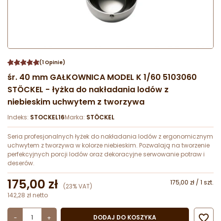
(1 Opinie)
śr. 40 mm GAŁKOWNICA MODEL K 1/60 5103060
STÖCKEL - łyżka do nakładania lodów z
niebieskim uchwytem z tworzywa
Indeks:
STOCKEL16
Marka:
STÖCKEL
Seria profesjonalnych łyżek do nakładania lodów z ergonomicznym
uchwytem z tworzywa w kolorze niebieskim. Pozwalają na tworzenie
perfekcyjnych porcji lodów oraz dekoracyjne serwowanie potraw i
deserów.
175,00 zł
175,00 zł / 1 szt.
(23% VAT)
142,28 zł netto

DODAJ DO KOSZYKA
-
+