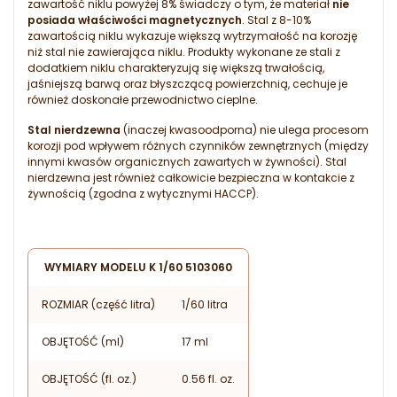
zawartość niklu powyżej 8% świadczy o tym, że materiał
nie
posiada właściwości magnetycznych
. Stal z 8-10%
zawartością niklu wykazuje większą wytrzymałość na korozję
niż stal nie zawierająca niklu. Produkty wykonane ze stali z
dodatkiem niklu charakteryzują się większą trwałością,
jaśniejszą barwą oraz błyszczącą powierzchnią, cechuje je
również doskonałe przewodnictwo cieplne.
Stal nierdzewna
(inaczej kwasoodporna) nie ulega procesom
korozji pod wpływem różnych czynników zewnętrznych (między
innymi kwasów organicznych zawartych w żywności). Stal
nierdzewna jest również całkowicie bezpieczna w kontakcie z
żywnością (zgodna z wytycznymi HACCP).
WYMIARY MODELU K 1/60 5103060
ROZMIAR (część litra)
1/60 litra
OBJĘTOŚĆ (ml)
17 ml
OBJĘTOŚĆ (fl. oz.)
0.56 fl. oz.