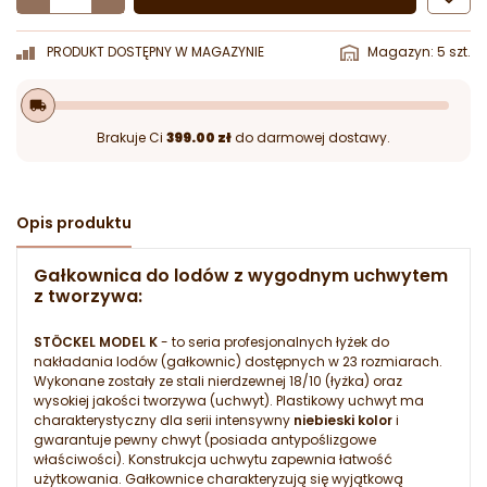
PRODUKT DOSTĘPNY W MAGAZYNIE
Magazyn: 5 szt.
local_shipping
Brakuje Ci
399.00 zł
do darmowej dostawy.
Opis produktu
Gałkownica do lodów z wygodnym uchwytem
z tworzywa:
STÖCKEL MODEL K
- to seria profesjonalnych łyżek do
nakładania lodów (gałkownic) dostępnych w 23 rozmiarach.
Wykonane zostały ze stali nierdzewnej 18/10 (łyżka) oraz
wysokiej jakości tworzywa (uchwyt). Plastikowy uchwyt ma
charakterystyczny dla serii intensywny
niebieski kolor
i
gwarantuje pewny chwyt (posiada antypoślizgowe
właściwości). Konstrukcja uchwytu zapewnia łatwość
użytkowania. Gałkownice charakteryzują się wyjątkową