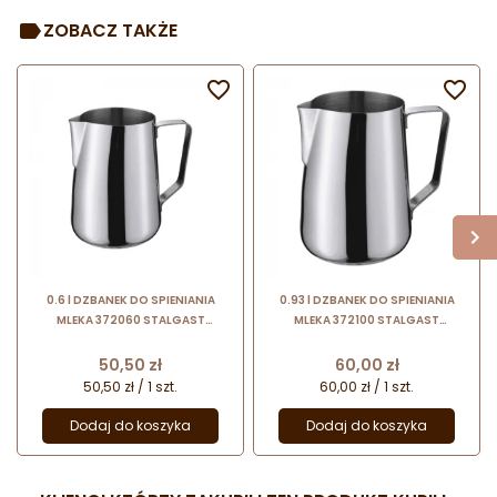
ZOBACZ TAKŻE


0.6 l DZBANEK DO SPIENIANIA
0.93 l DZBANEK DO SPIENIANIA
MLEKA 372060 STALGAST
MLEKA 372100 STALGAST
wykonany ze stali nierdzewnej
wykonany ze stali nierdzewnej
Cena
Cena
50,50 zł
60,00 zł
50,50 zł / 1 szt.
60,00 zł / 1 szt.
Dodaj do koszyka
Dodaj do koszyka