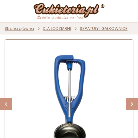
Strona główna
DLA LODZIARNI
SZPATUŁY I GAŁKOWNICE