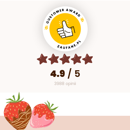
4.9
/
5
3988 opinii