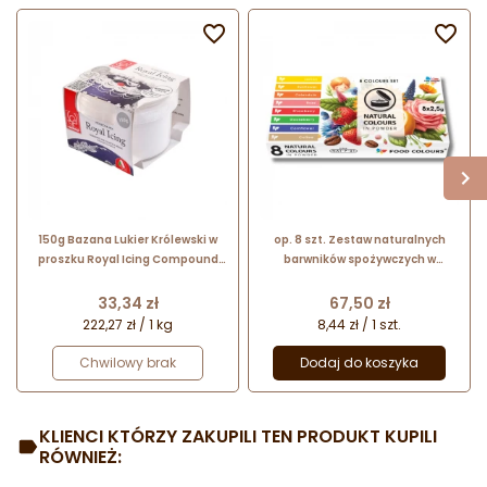


150g Bazana Lukier Królewski w
op. 8 szt. Zestaw naturalnych
proszku Royal Icing Compound
barwników spożywczych w
24146 Modecor
proszku - NAT-P-01 Food Colours
- osiem naturalnych kolorów
Cena
Cena
33,34 zł
67,50 zł
222,27 zł / 1 kg
8,44 zł / 1 szt.
Chwilowy brak
Dodaj do koszyka
KLIENCI KTÓRZY ZAKUPILI TEN PRODUKT KUPILI
RÓWNIEŻ: