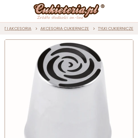
ZĘT I AKCESORIA
AKCESORIA CUKIERNICZE
TYLKI CUKIERNICZE