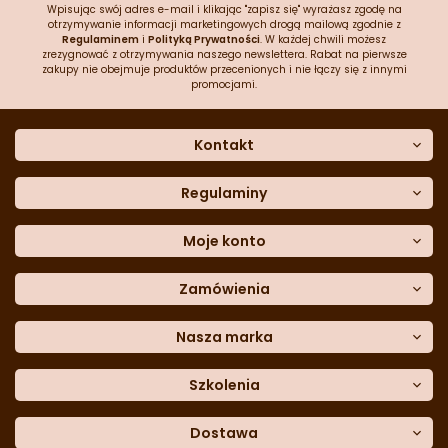
Wpisując swój adres e-mail i klikając "zapisz się" wyrażasz zgodę na
otrzymywanie informacji marketingowych drogą mailową zgodnie z
Regulaminem
i
Polityką Prywatności
. W każdej chwili możesz
zrezygnować z otrzymywania naszego newslettera. Rabat na pierwsze
zakupy nie obejmuje produktów przecenionych i nie łączy się z innymi
promocjami.
Kontakt
O nas
Dane kontaktowe
Regulaminy
Często zadawane pytania
Regulamin sklepu
Sklep stacjonarny
Polityka prywatności
Moje konto
Formularz kontaktowy
Polityka cookies
Załóż konto
Blog
Polityka reklamacji
Zamówienia
Moje dane
Polityka zwrotów
Historia zamówień
e-mail:
Sposoby dostawy
sklep@cukieteria.pl
Dostępność cyfrowa
Lista ulubionych
telefon:
Metody płatności
Nasza marka
601 767 272
Moje rabaty
Dane do przelewu
Sempre Group
Formularz
reklamacji
Trio Gelato
Szkolenia
Formularz
zwrotu
CDN
Warsaw
Academy of Pastry Arts
Wroclaw
Academy of Baker Arts
Dostawa