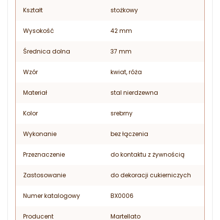
Kształt
stożkowy
Wysokość
42 mm
Średnica dolna
37 mm
Wzór
kwiat, róża
Materiał
stal nierdzewna
Kolor
srebrny
Wykonanie
bez łączenia
Przeznaczenie
do kontaktu z żywnością
Zastosowanie
do dekoracji cukierniczych
Numer katalogowy
BX0006
Producent
Martellato