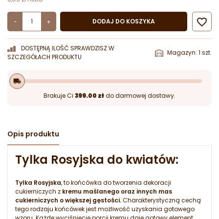

DODAJ DO KOSZYKA
-
+
DOSTĘPNĄ ILOŚĆ SPRAWDZISZ W
Magazyn: 1 szt.
SZCZEGÓŁACH PRODUKTU
local_shipping
Brakuje Ci
399.00 zł
do darmowej dostawy.
Opis produktu
Tylka Rosyjska do kwiatów:
Tylka Rosyjska
, to końcówka do tworzenia dekoracji
cukierniczych z
kremu maślanego oraz innych mas
cukierniczych o większej gęstości.
Charakterystyczną cechą
tego rodzaju końcówek jest możliwość uzyskania gotowego
wzoru. Każde wyciśnięcie porcji kremu daje gotowy element