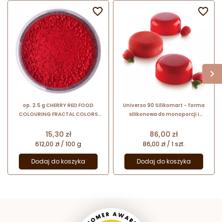


op. 2.5 g CHERRY RED FOOD
Universo 90 Silikomart - forma
COLOURING FRACTAL COLORS
silikonowa do monoporcji i
pudrowy barwnik spożywczy -
deserów - śr. 67 x wys. 27 mm /
wiśniowy
poj. 90 ml x 6 porcji
Cena
Cena
15,30 zł
86,00 zł
612,00 zł / 100 g
86,00 zł / 1 szt.
Dodaj do koszyka
Dodaj do koszyka