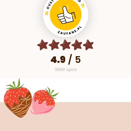
4.9
/
5
3988 opinii