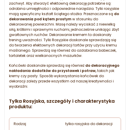
zachwyt. Aby stworzyć efektowną dekorację potrzebne są:
odrobina umiejętności i odpowiednie narzędzia. Tylki rosyjskie
mają specyficzny kształt ściętego stożka. Przeznaczone są
do
dekorowania pod kątem prostym
w stosunku do
dekorowanej powierzchni. Masę należy wyciskać z niewielką
siłą, krótkimi i sprawnymi ruchami, jednocześnie unikając zbyt
gwałtownych ruchów. Dekorowanie kremem to doskonały
trening uważności. Tylki Rosyjskie doskonale sprawdzają się
do tworzenia efektownych dekoracji tortów przy użyciu kremu
maślanego. Sprawdzą się również do ozdabiania babeczek,
tartaletek oraz wielkanocnych mazurków.
Końcówki doskonale sprawdzą się również
do dekoracyjnego
nakładania dodatków do przystawek i potraw,
takich jak
kremy czy pasty. Sposób wykorzystania końcówek do
dekoracji zależy przede wszystkim od naszej kreatywności i
wyobraźni.
Tylka Rosyjska, szczegóły i charakterystyka
produktu:
Rodzaj
tylka rosyjska do dekoracji