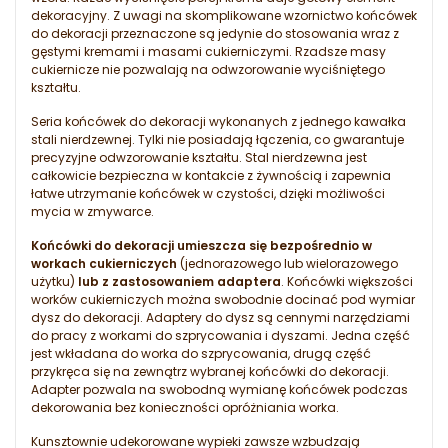
dekoracyjny. Z uwagi na skomplikowane wzornictwo końcówek
do dekoracji przeznaczone są jedynie do stosowania wraz z
gęstymi kremami i masami cukierniczymi. Rzadsze masy
cukiernicze nie pozwalają na odwzorowanie wyciśniętego
kształtu.
Seria końcówek do dekoracji wykonanych z jednego kawałka
stali nierdzewnej. Tylki nie posiadają łączenia, co gwarantuje
precyzyjne odwzorowanie kształtu.
Stal nierdzewna jest
całkowicie bezpieczna w kontakcie z żywnością i zapewnia
łatwe utrzymanie końcówek w czystości, dzięki możliwości
mycia w zmywarce.
Końcówki do dekoracji umieszcza się bezpośrednio w
workach cukierniczych
(jednorazowego lub wielorazowego
użytku)
lub z zastosowaniem adaptera
. Końcówki większości
worków cukierniczych można swobodnie docinać pod wymiar
dysz do dekoracji. Adaptery do dysz są cennymi narzędziami
do pracy z workami do szprycowania i dyszami. Jedna część
jest wkładana do worka do szprycowania, drugą część
przykręca się na zewnątrz wybranej końcówki do dekoracji.
Adapter pozwala na swobodną wymianę końcówek podczas
dekorowania bez konieczności opróżniania worka.
Kunsztownie udekorowane wypieki zawsze wzbudzają