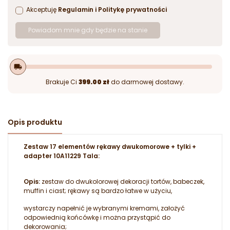
Akceptuję
Regulamin
i
Politykę prywatności
Powiadom mnie gdy będzie na stanie
local_shipping
Brakuje Ci
399.00 zł
do darmowej dostawy.
Opis produktu
Zestaw 17 elementów rękawy dwukomorowe + tylki +
adapter 10A11229 Tala:
Opis:
zestaw do dwukolorowej dekoracji tortów, babeczek,
muffin i ciast; rękawy są bardzo łatwe w użyciu,
wystarczy napełnić je wybranymi kremami, założyć
odpowiednią końcówkę i można przystąpić do
dekorowania;