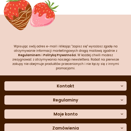
Wpisując swój adres e-mail i klikając "zapisz się" wyrażasz zgodę na
otrzymywanie informacji marketingowych drogą mailową zgodnie z
Regulaminem
i
Polityką Prywatności
. W każdej chwili możesz
zrezygnować z otrzymywania naszego newslettera. Rabat na pierwsze
zakupy nie obejmuje produktów przecenionych i nie łączy się z innymi
promocjami.
Kontakt
O nas
Dane kontaktowe
Regulaminy
Często zadawane pytania
Regulamin sklepu
Sklep stacjonarny
Polityka prywatności
Moje konto
Formularz kontaktowy
Polityka cookies
Załóż konto
Blog
Polityka reklamacji
Zamówienia
Moje dane