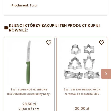
Producent:
Tala
KLIENCI KTÓRZY ZAKUPILI TEN PRODUKT KUPILI
RÓWNIEŻ:


1 szt. SUPER NOŻYK ZIELONY
6szt. ZESTAW METALOWYCH
842096 HENDI uniwersalny nożyk
foremek do Ciasta 631382
z ząbkowanym ostrzem - 220 mm
Tescoma
Cena
28,50 zł
Cena
20,00 zł
28,50 zł / 1 szt.