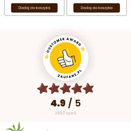
Dodaj do koszyka
Dodaj do koszyka
4.9
/
5
3993 opinii