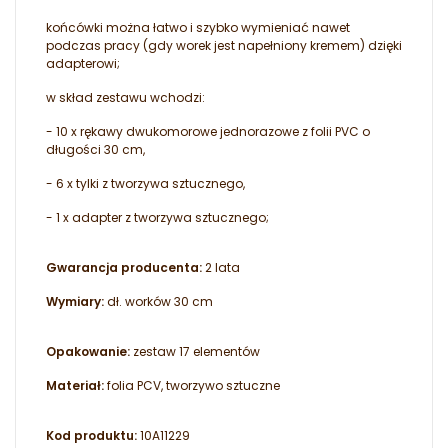
końcówki można łatwo i szybko wymieniać nawet
podczas pracy (gdy worek jest napełniony kremem) dzięki
adapterowi;
w skład zestawu wchodzi:
- 10 x rękawy dwukomorowe jednorazowe z folii PVC o
długości 30 cm,
- 6 x tylki z tworzywa sztucznego,
- 1 x adapter z tworzywa sztucznego;
Gwarancja producenta:
2 lata
Wymiary:
dł. worków 30 cm
Opakowanie:
zestaw 17 elementów
Materiał:
folia PCV, tworzywo sztuczne
Kod produktu:
10A11229