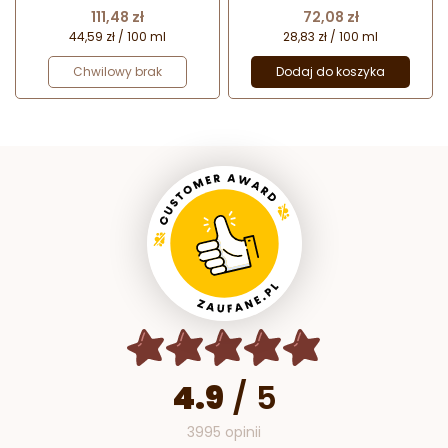
strukturze zamszu
Cena
Cena
111,48 zł
72,08 zł
44,59 zł / 100 ml
28,83 zł / 100 ml
Chwilowy brak
Dodaj do koszyka
4.9
/
5
3995 opinii