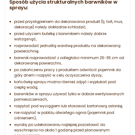
Sposób użycia strukturalnych barwników w
sprayu:
przed przystąpieniem do dekorowania produkt (tj. tort, mus,
dekoracje) należy dokładnie schłodzić,
przed użyciem butelkę z barwnikiem należy dobrze
wstrząsnąć,
rozprowadzić jednolitą warstwę produktu na dekorowaną
powierzchnię,
barwnik rozprowadzać z odległości minimum 25-35 cm od
dekorowanej powierzchni,
po zakończeniu pracy z produktem odwrócić pojemnik do
góry dnem i rozpylić w celu oczyszczenia dyszy,
końcówkę sprayu można również zdjąć i wypłukać pod
ciepłą wodą,
barwników w sprayu używać tylko w dobrze wentylowanych
pomieszczeniach,
rozpylać pod wyciągiem lub stosować kartonową osłonkę,
nie rozpylać w pobliżu otwartego ognia (pojemnik pod
ciśnieniem),
wyroby po udekorowaniu najlepiej pozostawić do
wyschnięcia na około 1 godzinę przed planowanym