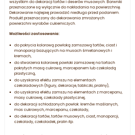
wszystkim do dekoracji tortów i deserów musowych. Barwniki
przeznaczone są wyłącznie do nakładania na powierzchnię.
Dekorowanie najlepiej prowadzić niedługo przed podaniem.
Produkt przeznaczony do dekorowania zmrożonych
powierzchni wyrobów cukierniczych.
Możliwości zastosowania:
do pokrycia kolorową powłoką zamszową tortów, ciast i
monoporcji bazujących na musach śmietanowych i
kremach,
do stworzenia kolorowej powłoki zamszowej na tortach
pokrytych masą cukrową, marcepanem lub czekoladą
plastyczną,
do uzyskania efektu zamszu na elementach
czekoladowych (figury, dekoracje, tabliczki, praliny),
do uzyskania efektu zamszu na elementach z marcepanu,
masy cukrowej, czekolady plastycznej,
do dekoracji schłodzonych powłok: kremów maślanych,
mas cukrowych, marcepanu, czekolady,
do dekoracji tortów, tortów musowych, ciast, monoporcji,
czekolady, czekoladek, pralin itp.