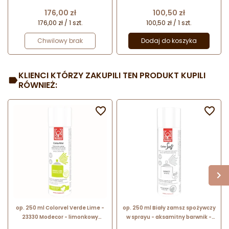
deserów - dł. 200 x wys. 55 mm /
chmurka - dł. 71 x szer. 71 x wys. 34
poj. 1600 ml
mm / poj. 120 ml x 6 porcji
Cena
Cena
176,00 zł
100,50 zł
176,00 zł / 1 szt.
100,50 zł / 1 szt.
Chwilowy brak
Dodaj do koszyka
KLIENCI KTÓRZY ZAKUPILI TEN PRODUKT KUPILI
RÓWNIEŻ:


op. 250 ml Colorvel Verde Lime -
op. 250 ml Biały zamsz spożywczy
23330 Modecor - limonkowy
w sprayu - aksamitny barwnik -
barwnik spożywczy w sprayu o
ColorSoft Bianco 23360 Modecor