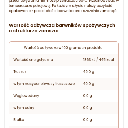
przechowywania nie może przekraczać 50°C. Przechowywać w
temperaturze pokojowej. Po każdym użyciu należy oczyścić
opakowanie z pozostałości barwnika oraz szczelnie zamknąć.
Wartość odżywcza barwników spożywczych
o strukturze zamszu:
Wartość odżywcza w 100 gramach produktu:
Wartość energetyczna
1863 kJ / 445 kcal
Tłuszcz
49.0 g
w tym nasycone kwasy tłuszczowe
40.0 g
Węglowodany
0.0 g
w tym cukry
0.0 g
Białko
0.0 g