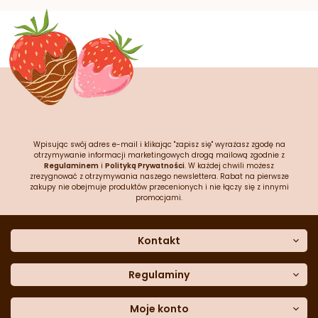
Wpisując swój adres e-mail i klikając "zapisz się" wyrażasz zgodę na
otrzymywanie informacji marketingowych drogą mailową zgodnie z
Regulaminem
i
Polityką Prywatności
. W każdej chwili możesz
zrezygnować z otrzymywania naszego newslettera. Rabat na pierwsze
zakupy nie obejmuje produktów przecenionych i nie łączy się z innymi
promocjami.
Kontakt
O nas
Dane kontaktowe
Regulaminy
Często zadawane pytania
Regulamin sklepu
Sklep stacjonarny
Polityka prywatności
Moje konto