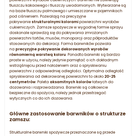
tłuszczu kakaowego i tłuszczy uwodornionych. Wytwarzane są
na bazie tłuszczu palmowego i umieszczane w pojemnikach
pod ciśnieniem. Pozwalają na precyzyjne
pokrywanie
strukturalnymi kolorami
powierzchni wyrobów
cukierniczych. Zamsze spożywcze w wygodnej formie sprayu
doskonale sprawdzą się do pokrywania zmrożonych
powierzchni tortów, musów, monoporcji oraz półproduktów
stosowanych do dekoracji. Forma barwników pozwala
na
precyzyjne pokrywanie dekorowanych wyrobów
równomierną warstwą koloru
. Ponadto barwniki są bardzo
proste w użyciu, należy jedynie pamiętać o ich dokładnym
wstrząśnięciu przed nałożeniem oraz o spryskiwaniu
powierzchni z odpowiedniej odległości. Optymalna odległość
spryskiwania od dekorowanej powierzchni to około
20-25
centymetrów
. Paleta
aksamitnych kolorów
łatwych do
dozowania i rozprowadzania. Barwniki są całkowicie
bezpieczne do spożycia, należy jednak przestrzegać
wytycznych co do ich dozowania.
Główne zastosowanie barwników o strukturze
zamszu:
Strukturalne barwniki spożywcze przeznaczone są przede