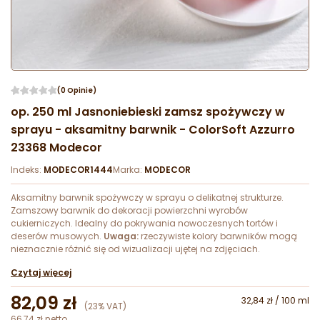
(0 Opinie)
op. 250 ml Jasnoniebieski zamsz spożywczy w
sprayu - aksamitny barwnik - ColorSoft Azzurro
23368 Modecor
Indeks:
MODECOR1444
Marka:
MODECOR
Aksamitny barwnik spożywczy w sprayu o delikatnej strukturze.
Zamszowy barwnik do dekoracji powierzchni wyrobów
cukierniczych. Idealny do pokrywania nowoczesnych tortów i
deserów musowych.
Uwaga:
rzeczywiste kolory barwników mogą
nieznacznie różnić się od wizualizacji ujętej na zdjęciach.
Czytaj więcej
82,09 zł
32,84 zł / 100 ml
(23% VAT)
66,74 zł netto