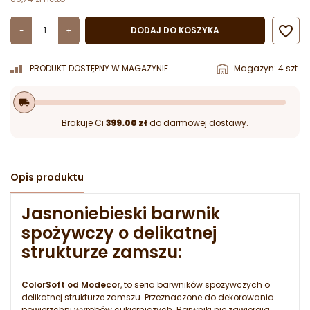

DODAJ DO KOSZYKA
-
+
PRODUKT DOSTĘPNY W MAGAZYNIE
Magazyn: 4 szt.
local_shipping
Brakuje Ci
399.00 zł
do darmowej dostawy.
Opis produktu
Jasnoniebieski barwnik
spożywczy o delikatnej
strukturze zamszu:
ColorSoft od Modecor
, to seria barwników spożywczych o
delikatnej strukturze zamszu. Przeznaczone do dekorowania
powierzchni wyrobów cukierniczych. Barwniki nie zawierają