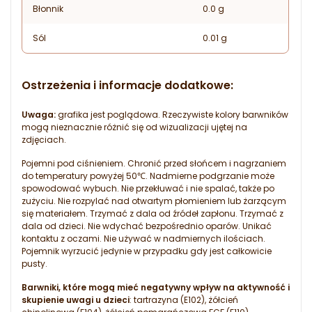
Błonnik
0.0 g
Sól
0.01 g
Ostrzeżenia i informacje dodatkowe:
Uwaga:
grafika jest poglądowa. Rzeczywiste kolory barwników
mogą nieznacznie różnić się od wizualizacji ujętej na
zdjęciach.
Pojemni pod ciśnieniem. Chronić przed słońcem i nagrzaniem
do temperatury powyżej 50℃. Nadmierne podgrzanie może
spowodować wybuch. Nie przekłuwać i nie spalać, także po
zużyciu. Nie rozpylać nad otwartym płomieniem lub żarzącym
się materiałem. Trzymać z dala od źródeł zapłonu. Trzymać z
dala od dzieci. Nie wdychać bezpośrednio oparów. Unikać
kontaktu z oczami. Nie używać w nadmiernych ilościach.
Pojemnik wyrzucić jedynie w przypadku gdy jest całkowicie
pusty.
Barwniki, które mogą mieć negatywny wpływ na aktywność i
skupienie uwagi u dzieci
: tartrazyna (E102), żółcień