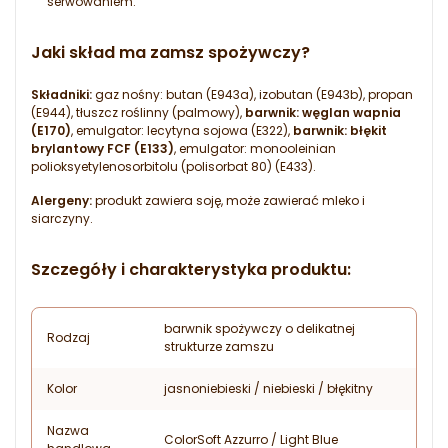
serwowaniem.
Jaki skład ma zamsz spożywczy?
Składniki:
gaz nośny: butan (E943a), izobutan (E943b), propan
(E944), tłuszcz roślinny (palmowy),
barwnik: węglan wapnia
(E170)
, emulgator: lecytyna sojowa (E322),
barwnik: błękit
brylantowy FCF (E133)
, emulgator: monooleinian
polioksyetylenosorbitolu (polisorbat 80) (E433).
Alergeny:
produkt zawiera soję, może zawierać mleko i
siarczyny.
Szczegóły i charakterystyka produktu:
barwnik spożywczy o delikatnej
Rodzaj
strukturze zamszu
Kolor
jasnoniebieski / niebieski / błękitny
Nazwa
ColorSoft Azzurro / Light Blue