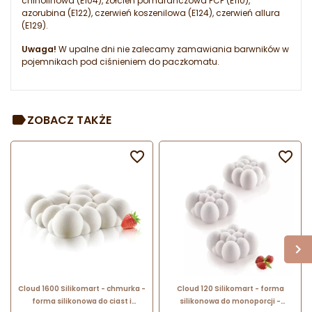
chinolinowa (E104), żółcień pomarańczowa FCF (E110),
azorubina (E122), czerwień koszenilowa (E124), czerwień allura
(E129).
Uwaga!
W upalne dni nie zalecamy zamawiania barwników w
pojemnikach pod ciśnieniem do paczkomatu.
ZOBACZ TAKŻE


Cloud 1600 Silikomart - chmurka -
Cloud 120 Silikomart - forma
forma silikonowa do ciast i
silikonowa do monoporcji -