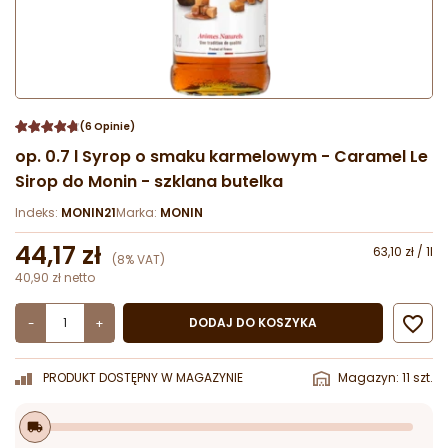
(6 Opinie)
op. 0.7 l Syrop o smaku karmelowym - Caramel Le
Sirop do Monin - szklana butelka
Indeks:
MONIN21
Marka:
MONIN
44,17 zł
63,10 zł / 1l
(8% VAT)
40,90 zł netto

DODAJ DO KOSZYKA
-
+
PRODUKT DOSTĘPNY W MAGAZYNIE
Magazyn: 11 szt.
local_shipping