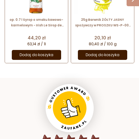
op. 0.7 l Syrop o smaku kawowo-
25g Barwnik ŻÓŁTY JASNY
karmelowym - Irish Le Sirop de
spożywczy w PROSZKU WS-P-001
Monin - szklana butelka
Food Colours
Cena
Cena
44,20 zł
20,10 zł
63,14 zł / 1l
80,40 zł / 100 g
Dodaj do koszyka
Dodaj do koszyka