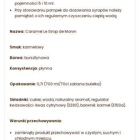
pojemności 5 i 10 ml.
Przy stosowaniu pompek do dozowania syropów należy
pamiętać o ich regularnym czyszczeniu ciepłą wodą.
Nazwa:
Caramel Le Sirop de Monin
Smak:
karmelowy
Barwa:
bursztynowa
Konsystencja:
płynna
Opakowanie:
0,7l (700 ml/70cl szklana butelka)
Składniki:
cukier, woda, naturalny aromat, regulator
kwasowości: kwas cytrynowy (E330), barwnik: karmel (E150a).
Warunki przechowywania:
zamknięty produkt przechowywać w czystym, suchym i
chłodnym miejscu;