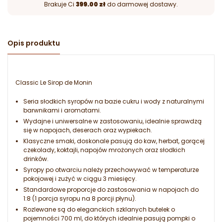
Brakuje Ci
399.00 zł
do darmowej dostawy.
Opis produktu
Classic Le Sirop de Monin
Seria słodkich syropów na bazie cukru i wody z naturalnymi
barwnikami i aromatami.
Wydajne i uniwersalne w zastosowaniu, idealnie sprawdzą
się w napojach, deserach oraz wypiekach.
Klasyczne smaki, doskonale pasują do kaw, herbat, gorącej
czekolady, koktajli, napojów mrożonych oraz słodkich
drinków.
Syropy po otwarciu należy przechowywać w temperaturze
pokojowej i zużyć w ciągu 3 miesięcy.
Standardowe proporcje do zastosowania w napojach do
1:8 (1 porcja syropu na 8 porcji płynu).
Rozlewane są do eleganckich szklanych butelek o
pojemności 700 ml, do których idealnie pasują pompki o