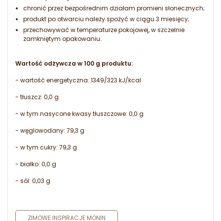
chronić przez bezpośrednim działam promieni słonecznych;
produkt po otwarciu należy spożyć w ciągu 3 miesięcy;
przechowywać w temperaturze pokojowej, w szczelnie
zamkniętym opakowaniu.
Wartość odżywcza w 100 g produktu:
- wartość energetyczna: 1349/323 kJ/kcal
- tłuszcz: 0,0 g
- w tym nasycone kwasy tłuszczowe: 0,0 g
- węglowodany: 79,3 g
- w tym cukry: 79,3 g
- białko: 0,0 g
- sól: 0,03 g
ZIMOWE INSPIRACJE MONIN