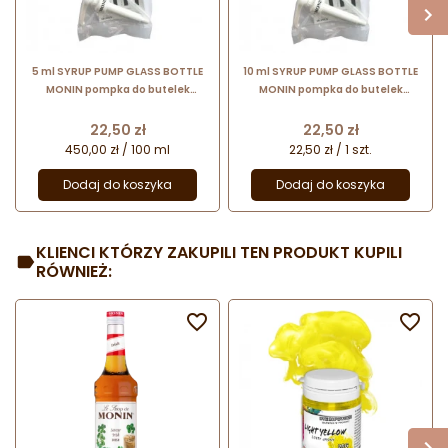
5 ml SYRUP PUMP GLASS BOTTLE
10 ml SYRUP PUMP GLASS BOTTLE
MONIN pompka do butelek
MONIN pompka do butelek
szklanych 0,7 l
szklanych 0,7 l
Cena
Cena
22,50 zł
22,50 zł
450,00 zł / 100 ml
22,50 zł / 1 szt.
Dodaj do koszyka
Dodaj do koszyka
KLIENCI KTÓRZY ZAKUPILI TEN PRODUKT KUPILI
RÓWNIEŻ:

