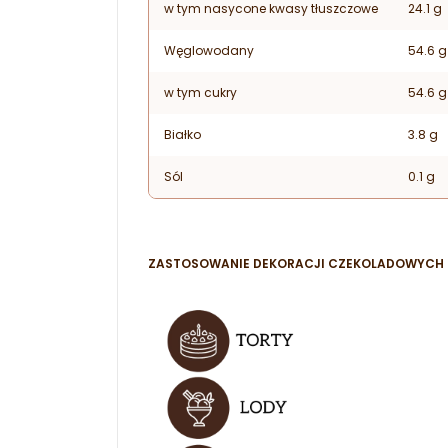
w tym nasycone kwasy tłuszczowe
24.1 g
Węglowodany
54.6 g
w tym cukry
54.6 g
Białko
3.8 g
Sól
0.1 g
ZASTOSOWANIE DEKORACJI CZEKOLADOWYCH