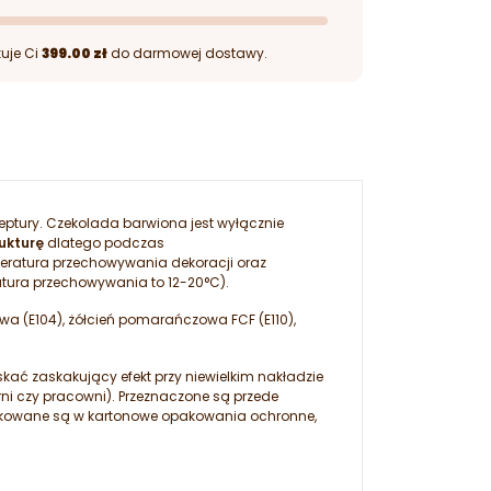
uje Ci
399.00 zł
do darmowej dostawy.
eptury. Czekolada barwiona jest wyłącznie
rukturę
dlatego podczas
eratura przechowywania dekoracji oraz
tura przechowywania to 12-20°C).
owa (E104), żółcień pomarańczowa FCF (E110),
kać zaskakujący efekt przy niewielkim nakładzie
rni czy pracowni). Przeznaczone są przede
pakowane są w kartonowe opakowania ochronne,