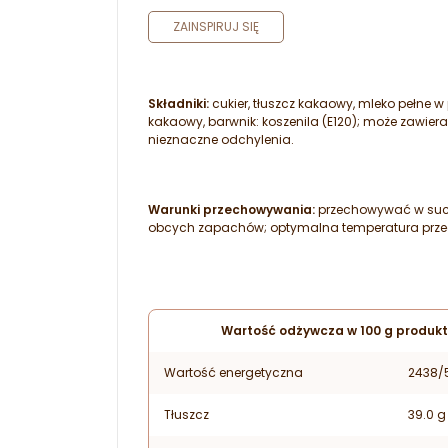
ZAINSPIRUJ SIĘ
Składniki:
cukier, tłuszcz kakaowy, mleko pełne w
kakaowy, barwnik: koszenila (E120); może zawier
nieznaczne odchylenia.
Warunki przechowywania:
przechowywać w suchy
obcych zapachów; optymalna temperatura przec
Wartość odżywcza w 100 g produkt
Wartość energetyczna
2438/
Tłuszcz
39.0 g