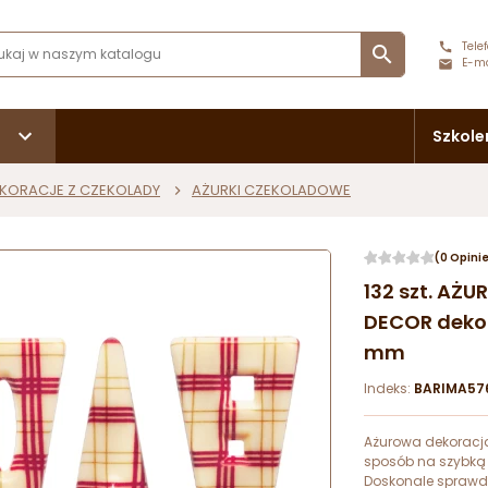
Telef

E-ma
Szkole
KORACJE Z CZEKOLADY
AŻURKI CZEKOLADOWE
(0 Opini
132 szt. AŻ
DECOR dekora
mm
Indeks:
BARIMA57
Ażurowa dekoracja
sposób na szybką 
Doskonale sprawdz