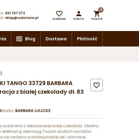
0



on:
601 767 272
il:
sklep@cukieteria.pl
ULUBIONE
KONTO
KOSZYK
nia
Blog
Dostawa
Płatność
e)
URKI TANGO 33729 BARBARA

cja z białej czekolady dł. 83
6
Marka:
BARBARA LUIJCKX
 wykonana z dekorowanej białej czekolady. Idealny
i efektowną dekorację Twoich słodkich wyrobów.
i się zarówno w profesjonalnej jak i domowej