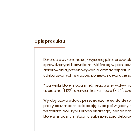
Opis produktu
Dekoracje wykonane są z wysokiej jakości czekol
sprawdzonymi barwnikami
*
, które są w pełni 
dekorowania, przechowywania oraz transportu n
udekorowanych wyrobów, ponieważ dekoracje są 
*
barwniki, które mogą mieć negatywny wpływ na ak
azorubina (E122), czerwień koszenilowa (E124), cze
Wyroby czekoladowe
przeznaczone są do dekor
pracy oraz znacznie skracają czas poświęcony na
wszystkim do użytku profesjonalnego, jednak d
które w znacznym stopniu zabezpieczają dekora