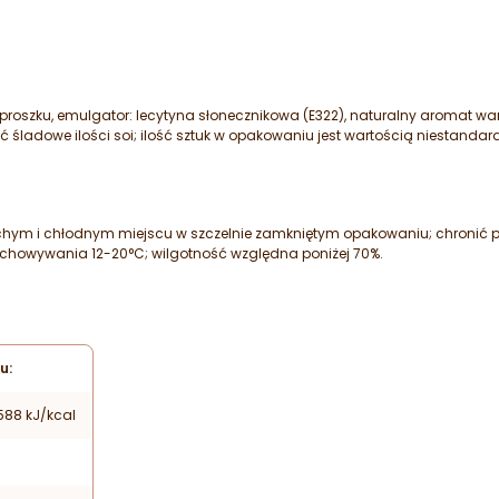
 proszku, emulgator: lecytyna słonecznikowa (E322), naturalny aromat wani
ać śladowe ilości soi; ilość sztuk w opakowaniu jest wartością niestan
m i chłodnym miejscu w szczelnie zamkniętym opakowaniu; chronić prz
howywania 12-20°C; wilgotność względna poniżej 70%.
u:
588 kJ/kcal