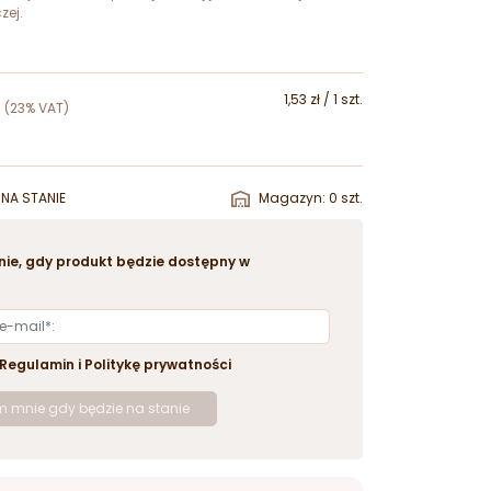
zej.
1,53 zł / 1 szt.
(23% VAT)
NA STANIE
Magazyn: 0 szt.
ie, gdy produkt będzie dostępny w
Regulamin
i
Politykę prywatności
 mnie gdy będzie na stanie