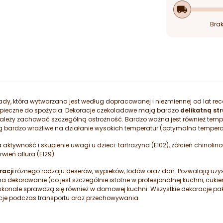
local_shipping
Brak
ady, która wytwarzana jest według dopracowanej i niezmiennej od lat rec
bezpieczne do spożycia. Dekoracje czekoladowe mają bardzo
delikatną st
ależy zachować szczególną ostrożność. Bardzo ważna jest również temp
bardzo wrażliwe na działanie wysokich temperatur (optymalna tempera
tywność i skupienie uwagi u dzieci: tartrazyna (E102), żółcień chinolin
rwień allura (E129).
acji
różnego rodzaju deserów, wypieków, lodów oraz dań. Pozwalają uzys
 dekorowanie (co jest szczególnie istotne w profesjonalnej kuchni, cukie
oskonale sprawdzą się również w domowej kuchni. Wszystkie dekoracje 
cje podczas transportu oraz przechowywania.