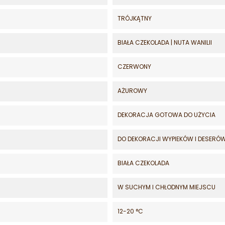
TRÓJKĄTNY
BIAŁA CZEKOLADA | NUTA WANILII
CZERWONY
AŻUROWY
DEKORACJA GOTOWA DO UŻYCIA
DO DEKORACJI WYPIEKÓW I DESERÓ
BIAŁA CZEKOLADA
W SUCHYM I CHŁODNYM MIEJSCU
12-20 °C