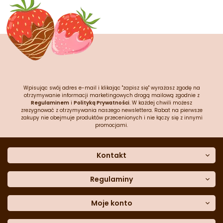
Wpisując swój adres e-mail i klikając "zapisz się" wyrażasz zgodę na
otrzymywanie informacji marketingowych drogą mailową zgodnie z
Regulaminem
i
Polityką Prywatności
. W każdej chwili możesz
zrezygnować z otrzymywania naszego newslettera. Rabat na pierwsze
zakupy nie obejmuje produktów przecenionych i nie łączy się z innymi
promocjami.
Kontakt
O nas
Dane kontaktowe
Regulaminy
Często zadawane pytania
Regulamin sklepu
Sklep stacjonarny
Polityka prywatności
Moje konto
Formularz kontaktowy
Polityka cookies
Załóż konto
Blog