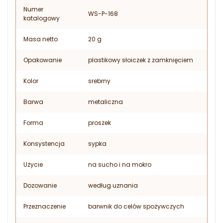
Numer
WS-P-168
katalogowy
Masa netto
20 g
Opakowanie
plastikowy słoiczek z zamknięciem
Kolor
srebrny
Barwa
metaliczna
Forma
proszek
Konsystencja
sypka
Użycie
na sucho i na mokro
Dozowanie
według uznania
Przeznaczenie
barwnik do celów spożywczych