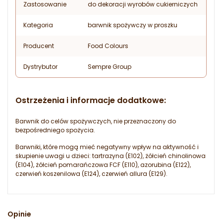
Zastosowanie
do dekoracji wyrobów cukierniczych
Kategoria
barwnik spożywczy w proszku
Producent
Food Colours
Dystrybutor
Sempre Group
Ostrzeżenia i informacje dodatkowe:
Barwnik do celów spożywczych, nie przeznaczony do
bezpośredniego spożycia.
Barwniki, które mogą mieć negatywny wpływ na aktywność i
skupienie uwagi u dzieci: tartrazyna (E102), żółcień chinolinowa
(E104), żółcień pomarańczowa FCF (E110), azorubina (E122),
czerwień koszenilowa (E124), czerwień allura (E129).
Opinie