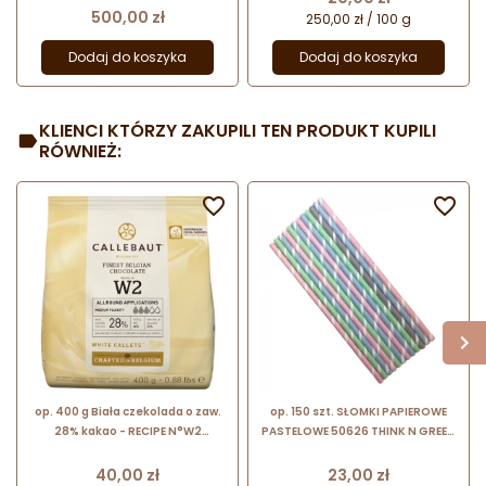
Cena
500,00 zł
250,00 zł / 100 g
Dodaj do koszyka
Dodaj do koszyka
KLIENCI KTÓRZY ZAKUPILI TEN PRODUKT KUPILI
RÓWNIEŻ:


op. 400 g Biała czekolada o zaw.
op. 150 szt. SŁOMKI PAPIEROWE
28% kakao - RECIPE N°W2
PASTELOWE 50626 THINK N GREEN
Callebaut - nr. kat. W2-E0-D94
rurki do zimnych napojów - śr. 8 x
dł. 230 mm
Cena
Cena
40,00 zł
23,00 zł