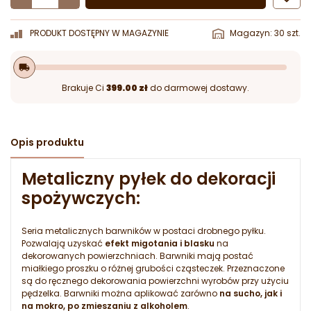
PRODUKT DOSTĘPNY W MAGAZYNIE
Magazyn: 30 szt.
local_shipping
Brakuje Ci
399.00 zł
do darmowej dostawy.
Opis produktu
Metaliczny pyłek do dekoracji
spożywczych:
Seria metalicznych barwników w postaci drobnego pyłku.
Pozwalają uzyskać
efekt migotania i blasku
na
dekorowanych powierzchniach. Barwniki mają postać
miałkiego proszku o różnej grubości cząsteczek. Przeznaczone
są do ręcznego dekorowania powierzchni wyrobów przy użyciu
pędzelka. Barwniki można aplikować zarówno
na sucho, jak i
na mokro, po zmieszaniu z alkoholem
.