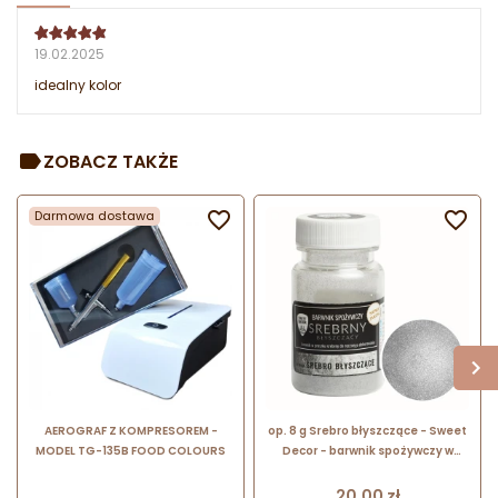
19.02.2025
idealny kolor
ZOBACZ TAKŻE
Darmowa dostawa


AEROGRAF Z KOMPRESOREM -
op. 8 g Srebro błyszczące - Sweet
MODEL TG-135B FOOD COLOURS
Decor - barwnik spożywczy w
proszku do ręcznego
dekorowania
Cena
20,00 zł