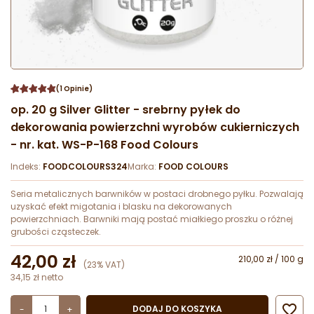
(1 Opinie)
op. 20 g Silver Glitter - srebrny pyłek do
dekorowania powierzchni wyrobów cukierniczych
- nr. kat. WS-P-168 Food Colours
Indeks:
FOODCOLOURS324
Marka:
FOOD COLOURS
Seria metalicznych barwników w postaci drobnego pyłku. Pozwalają
uzyskać efekt migotania i blasku na dekorowanych
powierzchniach. Barwniki mają postać miałkiego proszku o różnej
grubości cząsteczek.
42,00 zł
210,00 zł / 100 g
(23% VAT)
34,15 zł netto

DODAJ DO KOSZYKA
-
+