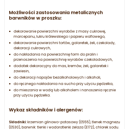
Możliwości zastosowania metalicznych
barwników w proszku:
dekorowanie powierzchni wyrobów z masy cukrowej,
marcepanu, lukru królewskiego i papieru waflowego,
dekorowanie powierzchni tortów, galaretek, żeli, czekolady,
dekoracji cukrowych,
do nakładania na powierzchnię form do pralin i
przenoszenia na powierzchnię wyrobów czekoladowych,
dodatek dekoracyjny do mas, kremów, żeli, galaretek i
zawiesin,
do dekoracji napojów bezalkoholowych i alkoholi,
do ręcznego nakładania na sucho przy użyciu pędzelka,
do mieszania w wodą lub alkoholem i nanoszenia ręcznie
przy użyciu pędzelka.
Wykaz składników i alergenów:
Składniki:
krzemian glinowo-potasowy (E555), tlenek magnezu
(E530), barwnik: tlenki i wodorotlenki żelaza (E172), chlorek sodu.