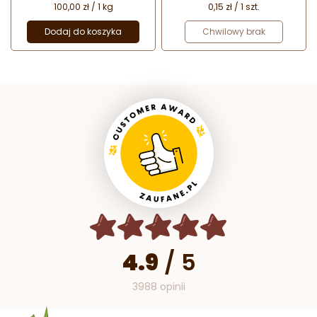
100,00 zł / 1 kg
0,15 zł / 1 szt.
Dodaj do koszyka
Chwilowy brak
4.9
/
5
3988 opinii