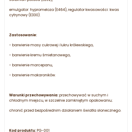
emulgator: hypromeloza (E464), regulator kwasowości: kwas
cytrynowy (E330).
Zastosowanie:
- barwienie masy cukrowej i lukru królewskiego,
- barwienie kremu śmietanowego,
- barwienie marcepanu,
- barwienie makaroników.
Warunki przechowywania:
przechowywać w suchym i
chłodnym miejscu, w szczelnie zamkniętym opakowaniu;
chronić przed bezpośrednim działaniem światła słonecznego.
Kod produktu:
PG-001