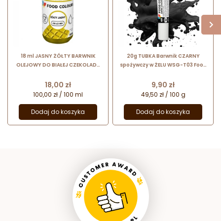
18 ml JASNY ŻÓŁTY BARWNIK
20g TUBKA Barwnik CZARNY
OLEJOWY DO BIAŁEJ CZEKOLADY
spożywczy w ŻELU WSG-T03 Food
OS-LC-001 FOOD COLOURS
Colours
barwnik spożywczy w formie
Cena
Cena
18,00 zł
9,90 zł
emulsji
100,00 zł / 100 ml
49,50 zł / 100 g
Dodaj do koszyka
Dodaj do koszyka