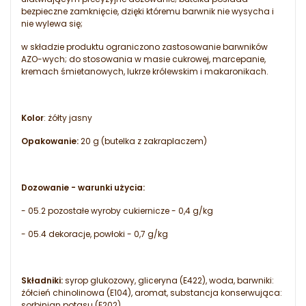
bezpieczne zamknięcie, dzięki któremu barwnik nie wysycha i
nie wylewa się;
w składzie produktu ograniczono zastosowanie barwników
AZO-wych; do stosowania w masie cukrowej, marcepanie,
kremach śmietanowych, lukrze królewskim i makaronikach.
Kolor
: żółty jasny
Opakowanie:
20 g (butelka z zakraplaczem)
Dozowanie - warunki użycia:
- 05.2 pozostałe wyroby cukiernicze - 0,4 g/kg
- 05.4 dekoracje, powłoki - 0,7 g/kg
Składniki:
syrop glukozowy, gliceryna (E422), woda, barwniki:
żółcień chinolinowa (E104), aromat, substancja konserwująca:
sorbinian potasu (E202),