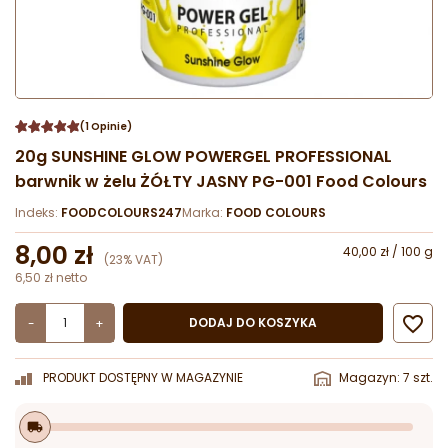
(1 Opinie)
20g SUNSHINE GLOW POWERGEL PROFESSIONAL
barwnik w żelu ŻÓŁTY JASNY PG-001 Food Colours
Indeks:
FOODCOLOURS247
Marka:
FOOD COLOURS
8,00 zł
40,00 zł / 100 g
(23% VAT)
6,50 zł netto

DODAJ DO KOSZYKA
-
+
PRODUKT DOSTĘPNY W MAGAZYNIE
Magazyn: 7 szt.
local_shipping