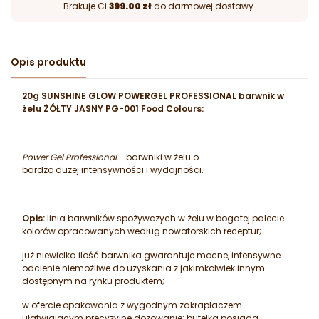
Brakuje Ci
399.00 zł
do darmowej dostawy.
Opis produktu
20g SUNSHINE GLOW POWERGEL PROFESSIONAL barwnik w
żelu ŻÓŁTY JASNY PG-001 Food Colours:
Power Gel Professional
- barwniki w żelu o
bardzo dużej intensywności i wydajności.
Opis:
linia barwników spożywczych w żelu w bogatej palecie
kolorów opracowanych według nowatorskich receptur;
już niewielka ilość barwnika gwarantuje mocne, intensywne
odcienie niemożliwe do uzyskania z jakimkolwiek innym
dostępnym na rynku produktem;
w ofercie opakowania z wygodnym zakraplaczem
ułatwiającym precyzyjne dozowanie; butelka posiada