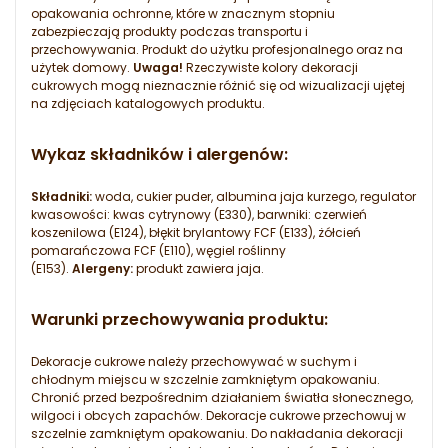
opakowania ochronne, które w znacznym stopniu
zabezpieczają produkty podczas transportu i
przechowywania. Produkt do użytku profesjonalnego oraz na
użytek domowy.
Uwaga!
Rzeczywiste kolory dekoracji
cukrowych mogą nieznacznie różnić się od wizualizacji ujętej
na zdjęciach katalogowych produktu.
Wykaz składników i alergenów:
Składniki:
woda, cukier puder, albumina jaja kurzego, regulator
kwasowości: kwas cytrynowy (E330), barwniki: czerwień
koszenilowa (E124), błękit brylantowy FCF (E133), żółcień
pomarańczowa FCF (E110), węgiel roślinny
(E153).
Alergeny:
produkt zawiera jaja.
Warunki przechowywania produktu:
Dekoracje cukrowe należy przechowywać w suchym i
chłodnym miejscu w szczelnie zamkniętym opakowaniu.
Chronić przed bezpośrednim działaniem światła słonecznego,
wilgoci i obcych zapachów. Dekoracje cukrowe przechowuj w
szczelnie zamkniętym opakowaniu. Do nakładania dekoracji