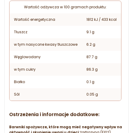
Wartość odżywcza w 100 gramach produktu:
Wartość energetyczna
1812 kJ / 433 kcal
Tłuszcz
9.1 g
w tym nasycone kwasy tłuszczowe
6.2 g
Węglowodany
87.7 g
w tym cukry
86.3 g
Białko
0.1 g
Sól
0.05 g
Ostrzeżenia i informacje dodatkowe:
Barwniki spożywcze, które mogą mieć negatywny wpływ na
aktywność i skupienie uwagi u dzieci:
tartrazyna (E102),