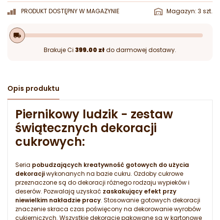
PRODUKT DOSTĘPNY W MAGAZYNIE
Magazyn: 3 szt.
local_shipping
Brakuje Ci
399.00 zł
do darmowej dostawy.
Opis produktu
Piernikowy ludzik - zestaw
świątecznych dekoracji
cukrowych:
Seria
pobudzających kreatywność gotowych do użycia
dekoracji
wykonanych na bazie cukru. Ozdoby cukrowe
przeznaczone są do dekoracji różnego rodzaju wypieków i
deserów. Pozwalają uzyskać
zaskakujący efekt przy
niewielkim nakładzie pracy
. Stosowanie gotowych dekoracji
znaczenie skraca czas poświęcony na dekorowanie wyrobów
cukierniczych. Wszystkie dekoracje pakowane są w kartonowe