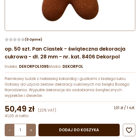
(0 Opinie)
op. 50 szt. Pan Ciastek - świąteczna dekoracja
cukrowa - dł. 28 mm - nr. kat. 8406 Dekorpol
Indeks:
DEKORPOL1095
Marka:
DEKORPOL
Piernikowy ludzik z niebieską kokardką i guzikami z białego lukru.
Gotowy do użycia zestaw dekoracji cukrowych na święta Bożego
Narodzenia. Wypukłe dekoracje do ozdabiania świątecznych
wypieków i deserów.
50,49 zł
1,01 zł / 1 szt.
(23% VAT)
41,05 zł netto

DODAJ DO KOSZYKA
-
+