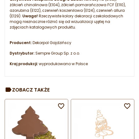
żółcień chinolinowa (E104), żółcień pomarańczowa FCF (E110),
azorubina (E122), czerwień koszenilowa (E124), czerwień allura
(E129).
Uwaga!
Rzeczywiste kolory dekoracji czekoladowych
mogą nieznacznie różnić się od wizualizacji ujętej na
zdjęciach katalogowych produktu.
Producent:
Dekorpol Gajdzińscy
Dystrybutor:
Sempre Group Sp. z o.o.
Kraj produkcji:
wyprodukowano w Polsce
ZOBACZ TAKŻE

