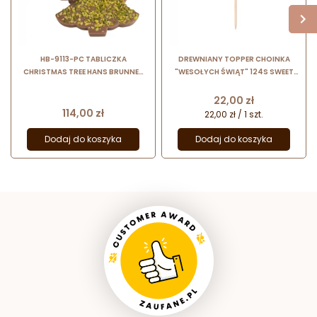
HB-9113-PC TABLICZKA
DREWNIANY TOPPER CHOINKA
CHRISTMAS TREE HANS BRUNNER
"WESOŁYCH ŚWIĄT" 124S SWEET
forma z poliwęglanu do tabliczek
DECOR dekoracja na tort ze sklejki
czekolady w kształcie choinki
brzozowej
Cena
22,00 zł
Cena
114,00 zł
22,00 zł / 1 szt.
Dodaj do koszyka
Dodaj do koszyka