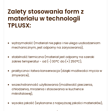
Zalety stosowania form z
materiału w technologii
TPLUSX:
wytrzymałość (materiał nie pęka i nie ulega uszkodzeniom
mechanicznym, jest odporny na zarysowania),
stabilność termiczna (materiał jest odporny na szeroki
zakres temperatur - od (-) 30°C do (+) 250°C),
praktyczna i łatwa konserwacja (dzięki możliwości mycia w
zmywarce),
wszechstronność użytkowania (możliwość pieczenia,
chłodzenia, mrożenia i stosowania w kuchence
mikrofalowej),
wysoka jakość (wykonane z najwyższej jakości materiałów),