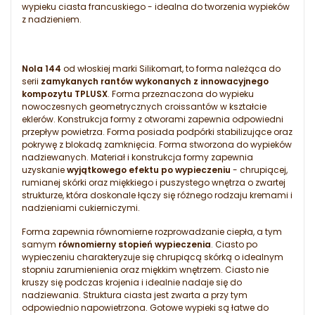
wypieku ciasta francuskiego - idealna do tworzenia wypieków
z nadzieniem.
Nola 144
od włoskiej marki Silikomart, to forma należąca do
serii
zamykanych rantów wykonanych z innowacyjnego
kompozytu TPLUSX
. Forma przeznaczona do wypieku
nowoczesnych geometrycznych croissantów w kształcie
eklerów. Konstrukcja formy z otworami zapewnia odpowiedni
przepływ powietrza. Forma posiada podpórki stabilizujące oraz
pokrywę z blokadą zamknięcia. Forma stworzona do wypieków
nadziewanych. Materiał i konstrukcja formy zapewnia
uzyskanie
wyjątkowego efektu po wypieczeniu
- chrupiącej,
rumianej skórki oraz miękkiego i puszystego wnętrza o zwartej
strukturze, która doskonale łączy się różnego rodzaju kremami i
nadzieniami cukierniczymi.
Forma zapewnia równomierne rozprowadzanie ciepła, a tym
samym
równomierny stopień wypieczenia
. Ciasto po
wypieczeniu charakteryzuje się chrupiącą skórką o idealnym
stopniu zarumienienia oraz miękkim wnętrzem. Ciasto nie
kruszy się podczas krojenia i idealnie nadaje się do
nadziewania. Struktura ciasta jest zwarta a przy tym
odpowiednio napowietrzona. Gotowe wypieki są łatwe do