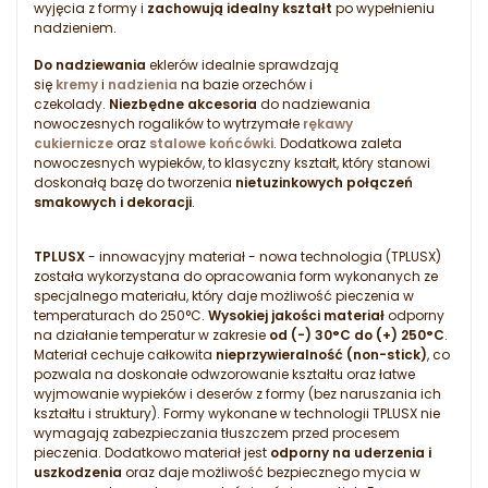
wyjęcia z formy i
zachowują idealny kształt
po wypełnieniu
nadzieniem.
Do nadziewania
eklerów idealnie sprawdzają
się
kremy
i
nadzienia
na bazie orzechów i
czekolady.
Niezbędne akcesoria
do nadziewania
nowoczesnych rogalików to wytrzymałe
rękawy
cukiernicze
oraz
stalowe końcówki
. Dodatkowa zaleta
nowoczesnych wypieków, to klasyczny kształt, który stanowi
doskonałą bazę do tworzenia
nietuzinkowych połączeń
smakowych i dekoracji
.
TPLUSX
- innowacyjny materiał - nowa technologia (TPLUSX)
została wykorzystana do opracowania form wykonanych ze
specjalnego materiału, który daje możliwość pieczenia w
temperaturach do 250°C.
Wysokiej jakości materiał
odporny
na działanie temperatur w zakresie
od (-) 30°C do (+) 250°C
.
Materiał cechuje całkowita
nieprzywieralność (non-stick)
, co
pozwala na doskonałe odwzorowanie kształtu oraz łatwe
wyjmowanie wypieków i deserów z formy (bez naruszania ich
kształtu i struktury). Formy wykonane w technologii TPLUSX nie
wymagają zabezpieczania tłuszczem przed procesem
pieczenia. Dodatkowo materiał jest
odporny na uderzenia i
uszkodzenia
oraz daje możliwość bezpiecznego mycia w