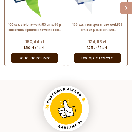
100 szt. Zielone worki 53 cm x 80 µ
100 szt. Transparentne worki 53
cukiernicze jednorazowe na rolce
cm x 75 µ cukiernicze
17646 Thermohauser
jednorazowe 17031 Thermohauser
Cena
Cena
150,44 zł
124,98 zł
1,50 zł / 1 szt.
1,25 zł / 1 szt.
Dodaj do koszyka
Dodaj do koszyka