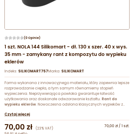
(0 Opinie)
1 szt. NOLA 144 Silikomart - dł. 130 x szer. 40 x wys.
35 mm - zamykany rant z kompozytu do wypieku
eklerów
Indeks:
SILIKOMART757
Marka:
SILIKOMART
Forma wykonana z innowacyjnego materiału, który zapewnia lepsze
rozprowadzanie ciepła, a tym samym równomierny stopień
wypieczenia. Nieprzywierająca powłoka gwarantuje łatwość
użytkowania oraz doskonałe odwzorowanie kształtu.
Rant do
wypieku eklerów
. Nowoczesna odsłona klasycznych wypieków z
ciasta francuskiego. Seria zamykanych geometrycznych rantów z
Czytaj więcej
kompozytu do wypieku ciasta francuskiego. Idealna do tworzenia
wypieków z nadzieniem.
70,00 zł
70,00 zł / 1 szt.
(23% VAT)
56,91 zł netto