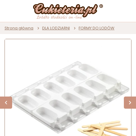
Strona główna
DLA LODZIARNI
FORMY DO LODÓW