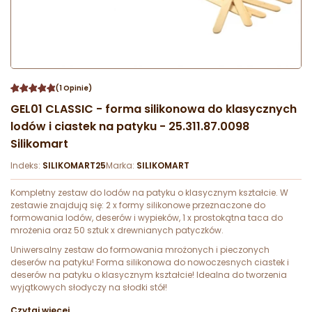
(1 Opinie)
GEL01 CLASSIC - forma silikonowa do klasycznych
lodów i ciastek na patyku - 25.311.87.0098
Silikomart
Indeks:
SILIKOMART25
Marka:
SILIKOMART
Kompletny zestaw do lodów na patyku o klasycznym kształcie. W
zestawie znajdują się: 2 x formy silikonowe przeznaczone do
formowania lodów, deserów i wypieków, 1 x prostokątna taca do
mrożenia oraz 50 sztuk x drewnianych patyczków.
Uniwersalny zestaw do formowania mrożonych i pieczonych
deserów na patyku! Forma silikonowa do nowoczesnych ciastek i
deserów na patyku o klasycznym kształcie! Idealna do tworzenia
wyjątkowych słodyczy na słodki stół!
Czytaj więcej