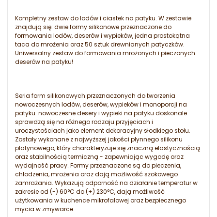
Kompletny zestaw do lodów i ciastek na patyku. W zestawie
znajdują się: dwie formy silikonowe przeznaczone do
formowania lodów, deserów i wypieków, jedna prostokątna
taca do mrożenia oraz 50 sztuk drewnianych patyczków.
Uniwersalny zestaw do formowania mrożonych i pieczonych
deserów na patyku!
Seria form silikonowych przeznaczonych do tworzenia
nowoczesnych lodów, deserów, wypieków i monoporcji na
patyku. nowoczesne desery i wypieki na patyku doskonale
sprawdzą się na różnego rodzaju przyjęciach i
uroczystościach jako element dekoracyjny słodkiego stołu.
Zostały wykonane z najwyższej jakości płynnego silikonu
platynowego, który charakteryzuje się znaczną elastycznością
oraz stabilnością termiczną - zapewniając wygodę oraz
wydajność pracy. Formy przeznaczone są do pieczenia,
chłodzenia, mrożenia oraz dają możliwość szokowego
zamrażania. Wykazują odporność na działanie temperatur w
zakresie od (-) 60°C do (+) 230°C, dają możliwość
użytkowania w kuchence mikrofalowej oraz bezpiecznego
mycia w zmywarce.