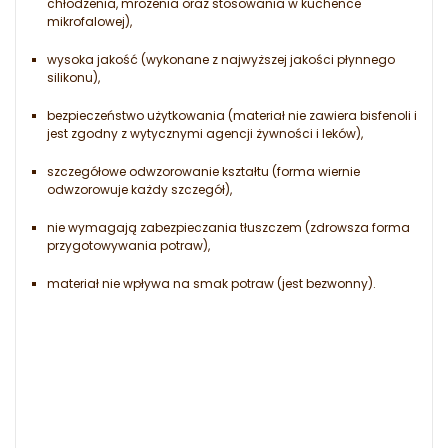
chłodzenia, mrożenia oraz stosowania w kuchence
mikrofalowej),
wysoka jakość (wykonane z najwyższej jakości płynnego
silikonu),
bezpieczeństwo użytkowania (materiał nie zawiera bisfenoli i
jest zgodny z wytycznymi agencji żywności i leków),
szczegółowe odwzorowanie kształtu (forma wiernie
odwzorowuje każdy szczegół),
nie wymagają zabezpieczania tłuszczem (zdrowsza forma
przygotowywania potraw),
materiał nie wpływa na smak potraw (jest bezwonny).