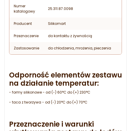
Numer
25.311.87.0098
katalogowy
Producent
Silikomart
Przeznaczenie
do kontaktu z żywnością
Zastosowanie
do chłodzenia, mrożenia, pieczenia
Odporność elementów zestawu
na działanie temperatur:
- formy silikonowe - od (-) 60°C do (+) 230°C
- taca z tworzywa - od (-) 20°C do (+) 70°C
Przeznaczenie i warunki