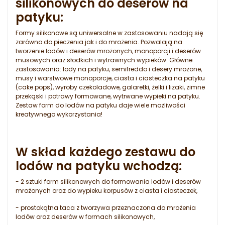
silikonowych do deserów na
patyku:
Formy silikonowe są uniwersalne w zastosowaniu nadają się
zarówno do pieczenia jak i do mrożenia. Pozwalają na
tworzenie lodów i deserów mrożonych, monoporcji i deserów
musowych oraz słodkich i wytrawnych wypieków. Główne
zastosowania: lody na patyku, semifreddo i desery mrożone,
musy i warstwowe monoporcje, ciasta i ciasteczka na patyku
(cake pops), wyroby czekoladowe, galaretki, żelki i lizaki, zimne
przekąski i potrawy formowane, wytrwane wypieki na patyku.
Zestaw form do lodów na patyku daje wiele możliwości
kreatywnego wykorzystania!
W skład każdego zestawu do
lodów na patyku wchodzą:
- 2 sztuki form silikonowych do formowania lodów i deserów
mrożonych oraz do wypieku korpusów z ciasta i ciasteczek,
- prostokątna taca z tworzywa przeznaczona do mrożenia
lodów oraz deserów w formach silikonowych,