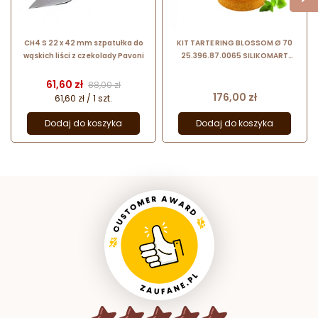
CH4 S 22 x 42 mm szpatułka do
KIT TARTE RING BLOSSOM Ø 70
wąskich liści z czekolady Pavoni
25.396.87.0065 SILIKOMART
zestaw do nowoczesnych tart -
ranty perforowane + forma
Cena
Cena podstawowa
61,60 zł
88,00 zł
silikonowa
Cena
176,00 zł
61,60 zł / 1 szt.
Dodaj do koszyka
Dodaj do koszyka