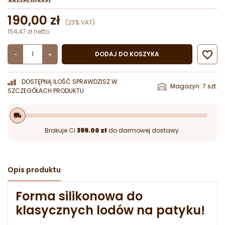
190,00 zł
(23% VAT)
154,47 zł netto

DODAJ DO KOSZYKA
-
+
DOSTĘPNĄ ILOŚĆ SPRAWDZISZ W
Magazyn: 7 szt.
SZCZEGÓŁACH PRODUKTU
local_shipping
Brakuje Ci
399.00 zł
do darmowej dostawy.
Opis produktu
Forma silikonowa do
klasycznych lodów na patyku!