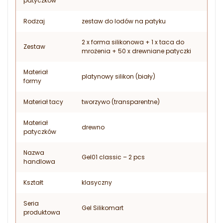
patyczków
Rodzaj
zestaw do lodów na patyku
2 x forma silikonowa + 1 x taca do
Zestaw
mrożenia + 50 x drewniane patyczki
Materiał
platynowy silikon (biały)
formy
Materiał tacy
tworzywo (transparentne)
Materiał
drewno
patyczków
Nazwa
Gel01 classic – 2 pcs
handlowa
Kształt
klasyczny
Seria
Gel Silikomart
produktowa