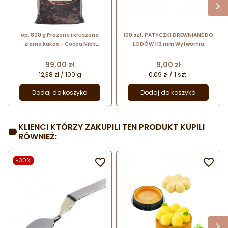
op. 800 g Prażone i kruszone
100 szt. PATYCZKI DREWNIANE DO
ziarna kakao - Cocoa Nibs
LODÓW 113 mm Wytwórnia
Callebaut - nr. kat. NIBS-S502-
Patyczków
X47
Cena
Cena
99,00 zł
9,00 zł
12,38 zł / 100 g
0,09 zł / 1 szt.
Dodaj do koszyka
Dodaj do koszyka
KLIENCI KTÓRZY ZAKUPILI TEN PRODUKT KUPILI
RÓWNIEŻ:
-30%

