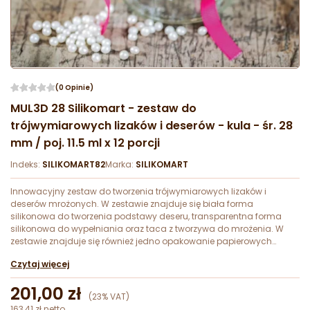
(0 Opinie)
MUL3D 28 Silikomart - zestaw do
trójwymiarowych lizaków i deserów - kula - śr. 28
mm / poj. 11.5 ml x 12 porcji
Indeks:
SILIKOMART82
Marka:
SILIKOMART
Innowacyjny zestaw do tworzenia trójwymiarowych lizaków i
deserów mrożonych. W zestawie znajduje się biała forma
silikonowa do tworzenia podstawy deseru, transparentna forma
silikonowa do wypełniania oraz taca z tworzywa do mrożenia. W
zestawie znajduje się również jedno opakowanie papierowych
patyczków do lizaków.
Czytaj więcej
201,00 zł
(23% VAT)
163,41 zł netto