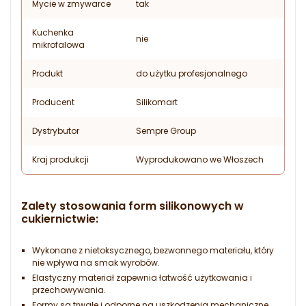
Mycie w zmywarce
tak
Kuchenka
nie
mikrofalowa
Produkt
do użytku profesjonalnego
Producent
Silikomart
Dystrybutor
Sempre Group
Kraj produkcji
Wyprodukowano we Włoszech
Zalety stosowania form silikonowych w
cukiernictwie
:
Wykonane z nietoksycznego, bezwonnego materiału, który
nie wpływa na smak wyrobów.
Elastyczny materiał zapewnia łatwość użytkowania i
przechowywania.
Formy są trwałe i odporne na uszkodzenia mechaniczne.