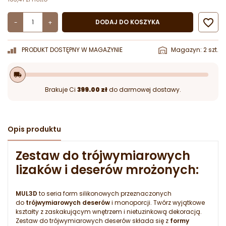

DODAJ DO KOSZYKA
-
+
PRODUKT DOSTĘPNY W MAGAZYNIE
Magazyn: 2 szt.
local_shipping
Brakuje Ci
399.00 zł
do darmowej dostawy.
Opis produktu
Zestaw do trójwymiarowych
lizaków i deserów mrożonych:
MUL3D
to seria form silikonowych przeznaczonych
do
trójwymiarowych deserów
i monoporcji. Twórz wyjątkowe
kształty z zaskakującym wnętrzem i nietuzinkową dekoracją.
Zestaw do trójwymiarowych deserów składa się z
formy