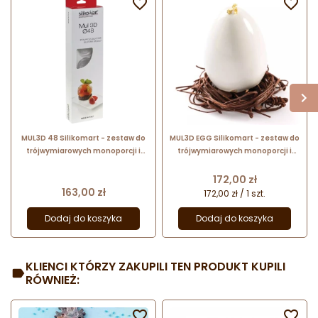


MUL3D 48 Silikomart - zestaw do
MUL3D EGG Silikomart - zestaw do
trójwymiarowych monoporcji i
trójwymiarowych monoporcji i
deserów - kula - śr. 48 mm / poj.
deserów - jajko - śr. 50 x wys. 73
58 ml x 5 porcji
mm / poj. 100 ml x 5 porcji
Cena
172,00 zł
Cena
163,00 zł
172,00 zł / 1 szt.
Dodaj do koszyka
Dodaj do koszyka
KLIENCI KTÓRZY ZAKUPILI TEN PRODUKT KUPILI
RÓWNIEŻ:

