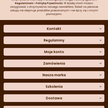
Regulaminem
i
Polityką Prywatności
. W każdej chwili możesz
zrezygnować z otrzymywania naszego newslettera. Rabat na pierwsze
zakupy nie obejmuje produktów przecenionych i nie łączy się z innymi
promocjami.
Kontakt
O nas
Dane kontaktowe
Regulaminy
Często zadawane pytania
Regulamin sklepu
Sklep stacjonarny
Polityka prywatności
Moje konto
Formularz kontaktowy
Polityka cookies
Załóż konto
Blog
Polityka reklamacji
Zamówienia
Moje dane
Polityka zwrotów
Historia zamówień
e-mail:
Sposoby dostawy
sklep@cukieteria.pl
Dostępność cyfrowa
Lista ulubionych
telefon:
Metody płatności
Nasza marka
601 767 272
Moje rabaty
Dane do przelewu
Sempre Group
Formularz
reklamacji
Trio Gelato
Szkolenia
Formularz
zwrotu
CDN
Warsaw
Academy of Pastry Arts
Wroclaw
Academy of Baker Arts
Dostawa
Darmowy
odbiór osobisty