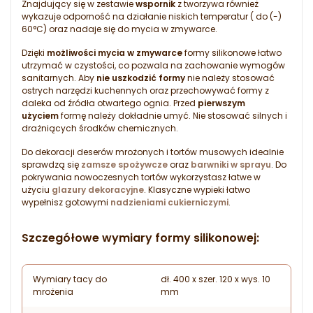
Znajdujący się w zestawie
wspornik
z tworzywa również
wykazuje odporność na działanie niskich temperatur ( do (-)
60°C) oraz nadaje się do mycia w zmywarce.
Dzięki
możliwości mycia w zmywarce
formy silikonowe łatwo
utrzymać w czystości, co pozwala na zachowanie wymogów
sanitarnych. Aby
nie uszkodzić formy
nie należy stosować
ostrych narzędzi kuchennych oraz przechowywać formy z
daleka od źródła otwartego ognia. Przed
pierwszym
użyciem
formę należy dokładnie umyć. Nie stosować silnych i
drażniących środków chemicznych.
Do dekoracji deserów mrożonych i tortów musowych idealnie
sprawdzą się
zamsze spożywcze
oraz
barwniki w sprayu
. Do
pokrywania nowoczesnych tortów wykorzystasz łatwe w
użyciu
glazury dekoracyjne
. Klasyczne wypieki łatwo
wypełnisz gotowymi
nadzieniami cukierniczymi
.
Szczegółowe wymiary formy silikonowej:
Wymiary tacy do
dł. 400 x szer. 120 x wys. 10
mrożenia
mm