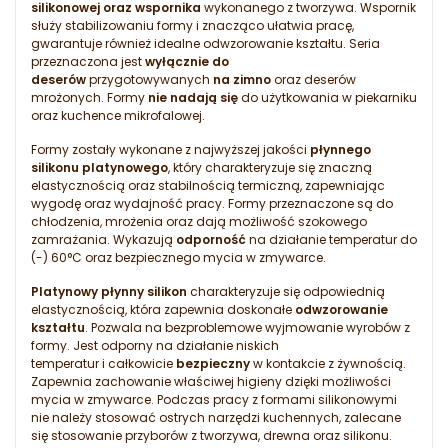
silikonowej oraz wspornika
wykonanego z tworzywa. Wspornik
służy stabilizowaniu formy i znacząco ułatwia pracę,
gwarantuje również idealne odwzorowanie kształtu. Seria
przeznaczona jest
wyłącznie do
deserów
przygotowywanych
na zimno
oraz deserów
mrożonych. Formy
nie nadają się
do użytkowania w piekarniku
oraz kuchence mikrofalowej.
Formy zostały wykonane z najwyższej jakości
płynnego
silikonu platynowego
, który charakteryzuje się znaczną
elastycznością oraz stabilnością termiczną, zapewniając
wygodę oraz wydajność pracy. Formy przeznaczone są do
chłodzenia, mrożenia oraz dają możliwość szokowego
zamrażania. Wykazują
odporność
na działanie temperatur do
(-) 60°C oraz bezpiecznego mycia w zmywarce.
Platynowy płynny silikon
charakteryzuje się odpowiednią
elastycznością, która zapewnia doskonałe
odwzorowanie
kształtu
. Pozwala na bezproblemowe wyjmowanie wyrobów z
formy. Jest odporny na działanie niskich
temperatur i całkowicie
bezpieczny
w kontakcie z żywnością.
Zapewnia zachowanie właściwej higieny dzięki możliwości
mycia w zmywarce. Podczas pracy z formami silikonowymi
nie należy stosować ostrych narzędzi kuchennych, zalecane
się stosowanie przyborów z tworzywa, drewna oraz silikonu.