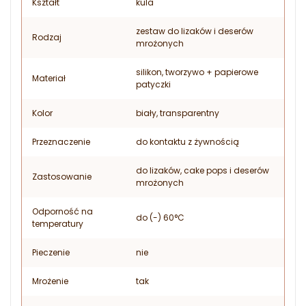
Kształt
kula
zestaw do lizaków i deserów
Rodzaj
mrożonych
silikon, tworzywo + papierowe
Materiał
patyczki
Kolor
biały, transparentny
Przeznaczenie
do kontaktu z żywnością
do lizaków, cake pops i deserów
Zastosowanie
mrożonych
Odporność na
do (-) 60°C
temperatury
Pieczenie
nie
Mrożenie
tak