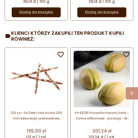
39,14 zł / 100 g
39,14 zł / 100 g
Dodaj do koszyka
Dodaj do koszyka
KLIENCI KTÓRZY ZAKUPILI TEN PRODUKT KUPILI
RÓWNIEŻ:


120 szt. OŁÓWKI VAN GOGH 200
PX43135 Pistachio Pavoni Italia -
mm dekoracja czekoladowa
forma silikonowa - pistacja - dł.
334562 Barbara Decor
80 x szer. 56 x wys. 46 mm / poj.
120 ml x 15 porcji
Cena
Cena
135,00 zł
201,24 zł
1,13 zł / 1 szt.
201,24 zł / 1 szt.