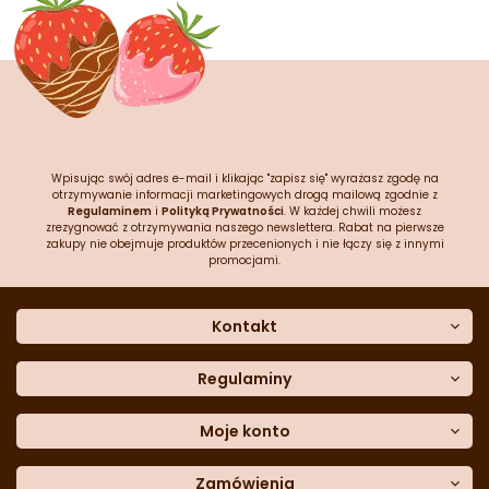
Wpisując swój adres e-mail i klikając "zapisz się" wyrażasz zgodę na
otrzymywanie informacji marketingowych drogą mailową zgodnie z
Regulaminem
i
Polityką Prywatności
. W każdej chwili możesz
zrezygnować z otrzymywania naszego newslettera. Rabat na pierwsze
zakupy nie obejmuje produktów przecenionych i nie łączy się z innymi
promocjami.
Kontakt
O nas
Dane kontaktowe
Regulaminy
Często zadawane pytania
Regulamin sklepu
Sklep stacjonarny
Polityka prywatności
Moje konto
Formularz kontaktowy
Polityka cookies
Załóż konto
Blog
Polityka reklamacji
Zamówienia
Moje dane