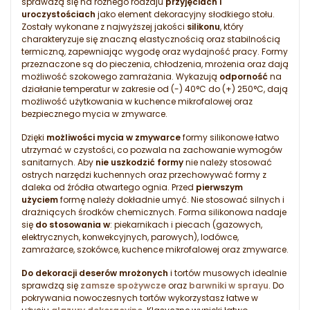
sprawdzą się na różnego rodzaju
przyjęciach i
uroczystościach
jako element dekoracyjny słodkiego stołu.
Zostały wykonane z najwyższej jakości
silikonu
, który
charakteryzuje się znaczną elastycznością oraz stabilnością
termiczną, zapewniając wygodę oraz wydajność pracy. Formy
przeznaczone są do pieczenia, chłodzenia, mrożenia oraz dają
możliwość szokowego zamrażania. Wykazują
odporność
na
działanie temperatur w zakresie od (-) 40°C do (+) 250°C, dają
możliwość użytkowania w kuchence mikrofalowej oraz
bezpiecznego mycia w zmywarce.
Dzięki
możliwości mycia w zmywarce
formy silikonowe łatwo
utrzymać w czystości, co pozwala na zachowanie wymogów
sanitarnych. Aby
nie uszkodzić formy
nie należy stosować
ostrych narzędzi kuchennych oraz przechowywać formy z
daleka od źródła otwartego ognia. Przed
pierwszym
użyciem
formę należy dokładnie umyć. Nie stosować silnych i
drażniących środków chemicznych. Forma silikonowa nadaje
się
do stosowania w
: piekarnikach i piecach (gazowych,
elektrycznych, konwekcyjnych, parowych), lodówce,
zamrażarce, szokówce, kuchence mikrofalowej oraz zmywarce.
Do dekoracji deserów mrożonych
i tortów musowych idealnie
sprawdzą się
zamsze spożywcze
oraz
barwniki w sprayu
. Do
pokrywania nowoczesnych tortów wykorzystasz łatwe w