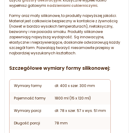
użyciu
glazury dekoracyjne
.
Klasyczne wypieki łatwo
wypełnisz gotowymi
nadzieniami cukierniczymi
.
Formy oraz maty silikonowe, to produkty najwyższej jakości.
Materiał jest całkowicie bezpieczny w kontakcie z żywnością
(nawet w bardzo wysokich temperaturach), nietoksyczny,
bezwonny i nie posiada smaku. Produkty silikonowe
zapewniają najwyższą wydajność. Są innowacyjne,
elastyczne i nieprzywierające, doskonale odwzorowują każdy
szczegół form. Pozwalają tworzyć niesamowite przepisy w
najbardziej wyszukanych kształtach.
Szczegółowe wymiary formy silikonowej:
Wymiary formy
dł. 400 x szer. 300 mm
Pojemność formy
1800 ml (15 x 120 ml)
Wymiary porcji
dł. 78 x szer. 57 x wys. 51 mm
Długość porcji
78 mm