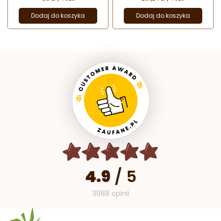
Dodaj do koszyka
Dodaj do koszyka
4.9
/
5
3988 opinii