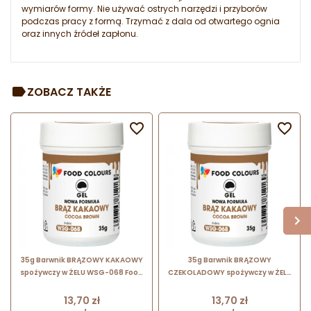
wymiarów formy. Nie używać ostrych narzędzi i przyborów
podczas pracy z formą. Trzymać z dala od otwartego ognia
oraz innych źródeł zapłonu.
ZOBACZ TAKŻE


35g Barwnik BRĄZOWY KAKAOWY
35g Barwnik BRĄZOWY
spożywczy w ŻELU WSG-068 Food
CZEKOLADOWY spożywczy w ŻELU
Colours
WSG-076 Food Colours
Cena
Cena
13,70 zł
13,70 zł