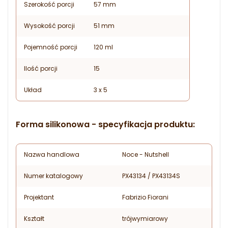
Szerokość porcji
57 mm
Wysokość porcji
51 mm
Pojemność porcji
120 ml
Ilość porcji
15
Układ
3 x 5
Forma silikonowa - specyfikacja produktu:
Nazwa handlowa
Noce - Nutshell
Numer katalogowy
PX43134 / PX43134S
Projektant
Fabrizio Fiorani
Kształt
trójwymiarowy