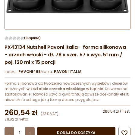
(0 Opinie)
PX43134 Nutshell Pavoni Italia - forma silikonowa
- orzech włoski - dł. 78 x szer. 57 x wys. 51 mm /
poj. 120 ml x 15 porcji
Indeks:
PAVONI498
Marka:
PAVONI ITALIA
Forma silikonowa do tworzenia nowoczesnych wypieków i deserów
mrożonych
w kształcie orzecha włoskiego w łupinie
. Uniwersalne
zastosowanie i łatwość użycia gwarantują zawsze doskonały efekt,
niezależnie od tego jaką formę deseru przygotujesz.
260,54 zł
260,54 zł / 1 szt.
(23% VAT)
211,82 zł netto

DODAJ DO KOSZYKA
-
+