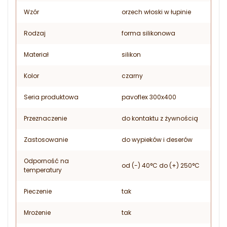
Wzór
orzech włoski w łupinie
Rodzaj
forma silikonowa
Materiał
silikon
Kolor
czarny
Seria produktowa
pavoflex 300x400
Przeznaczenie
do kontaktu z żywnością
Zastosowanie
do wypieków i deserów
Odporność na
od (-) 40°C do (+) 250°C
temperatury
Pieczenie
tak
Mrożenie
tak