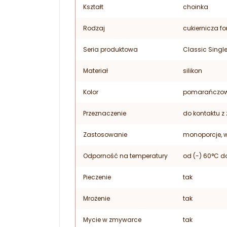
Kształt
choinka
Rodzaj
cukiernicza f
Seria produktowa
Classic Single
Materiał
silikon
Kolor
pomarańczow
Przeznaczenie
do kontaktu z
Zastosowanie
monoporcje, w
Odporność na temperatury
od (-) 60°C d
Pieczenie
tak
Mrożenie
tak
Mycie w zmywarce
tak