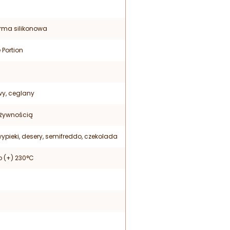
orma silikonowa
 Portion
y, ceglany
 żywnością
ypieki, desery, semifreddo, czekolada
o (+) 230°C