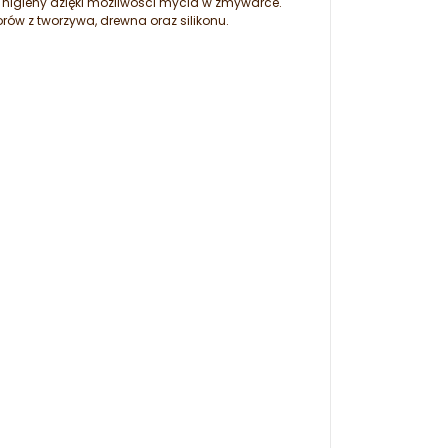
higieny dzięki możliwości mycia w zmywarce.
ów z tworzywa, drewna oraz silikonu.