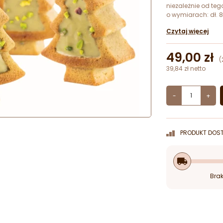
niezależnie od teg
o wymiarach: dł. 8
Czytaj więcej
49,00 zł
(
39,84 zł netto
-
+
PRODUKT DOST
local_shipping
Brak