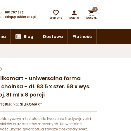
0



on:
601 767 272
il:
sklep@cukieteria.pl
ULUBIONE
KONTO
KOSZYK
nia
Blog
Dostawa
Płatność
e)
Silikomart - uniwersalna forma
choinka - dł. 83.5 x szer. 68 x wys.
. 81 ml x 8 porcji
RT68
Marka:
SILIKOMART
o klasycznym kształcie do tworzenia tradycyjnych i
ieków oraz deserów mrożonych. Uniwersalne
twość użycia gwarantują zawsze doskonały efekt,