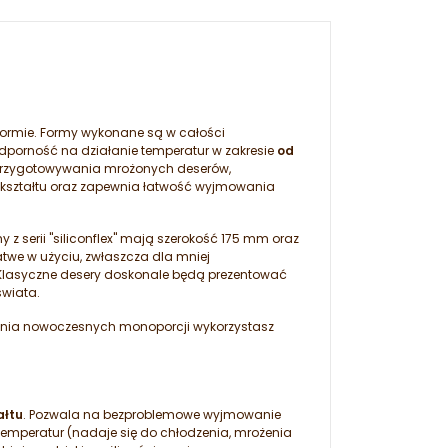
 formie. Formy wykonane są w całości
dporność na działanie temperatur w zakresie
od
i przygotowywania mrożonych deserów,
ształtu oraz zapewnia łatwość wyjmowania
z serii "siliconflex" mają szerokość 175 mm oraz
twe w użyciu, zwłaszcza dla mniej
. Klasyczne desery doskonale będą prezentować
świata.
ania nowoczesnych monoporcji wykorzystasz
ałtu
. Pozwala na bezproblemowe wyjmowanie
 temperatur (nadaje się do chłodzenia, mrożenia