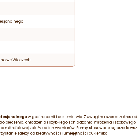
fesjonalnego
p
no we Włoszech
ofesjonalnego
w gastronomii i cukiernictwie. Z uwagi na szeroki zakres 
do pieczenia, chłodzenia i szybkiego schładzania, mrożenia i szokoweg
ence mikrofalowej zależy od ich wymiarów. Formy stosowane są przede w
stanie zależy od kreatywności i umiejętności cukiernika.