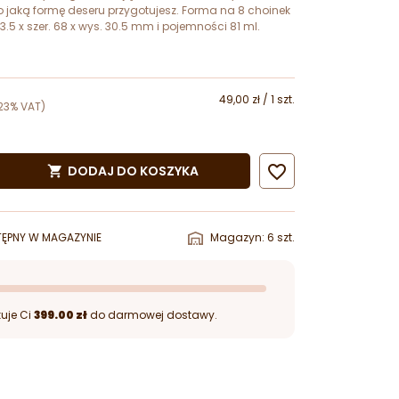
o jaką formę deseru przygotujesz. Forma na 8 choinek
3.5 x szer. 68 x wys. 30.5 mm i pojemności 81 ml.
49,00 zł / 1 szt.
23% VAT)

DODAJ DO KOSZYKA

ĘPNY W MAGAZYNIE
Magazyn: 6 szt.
uje Ci
399.00 zł
do darmowej dostawy.