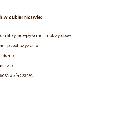
h w cukiernictwie
:
łu, który nie wpływa na smak wyrobów.
nia i przechowywania.
aniczne.
nictwie.
 60°C do (+) 230°C.
.