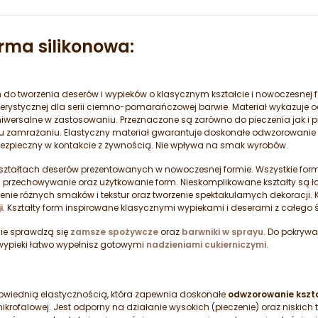
rma silikonowa:
h do tworzenia deserów i wypieków o klasycznym kształcie i nowoczesnej
erystycznej dla serii ciemno-pomarańczowej barwie. Materiał wykazuje o
uniwersalne w zastosowaniu. Przeznaczone są zarówno do pieczenia jak 
mrażaniu. Elastyczny materiał gwarantuje doskonałe odwzorowanie k
e bezpieczny w kontakcie z żywnością. Nie wpływa na smak wyrobów.
ształtach deserów prezentowanych w nowoczesnej formie. Wszystkie formy 
rzechowywanie oraz użytkowanie form. Nieskomplikowane kształty są ła
nie różnych smaków i tekstur oraz tworzenie spektakularnych dekoracji
i
. Kształty form inspirowane klasycznymi wypiekami i deserami z całego 
ie sprawdzą się
zamsze spożywcze
oraz
barwniki w sprayu
. Do pokryw
 wypieki łatwo wypełnisz gotowymi
nadzieniami cukierniczymi
.
powiednią elastycznością, która zapewnia doskonałe
odwzorowanie kszt
rofalowej. Jest odporny na działanie wysokich (pieczenie) oraz niskich