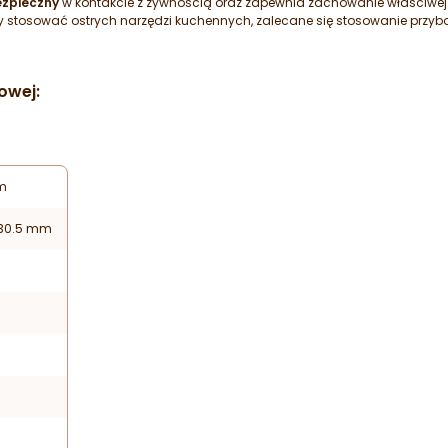
zpieczny
w kontakcie z żywnością oraz zapewnia zachowanie właściwej 
y stosować ostrych narzędzi kuchennych, zalecane się stosowanie przybor
owej:
mm
. 30.5 mm