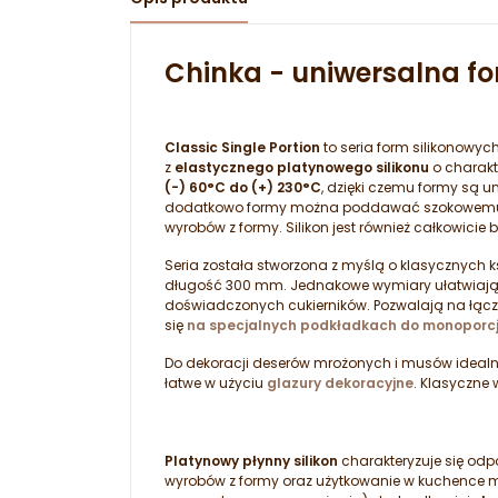
Chinka - uniwersalna fo
Classic Single Portion
to seria form silikonowyc
z
elastycznego platynowego silikonu
o charakt
(-) 60°C do (+) 230°C
, dzięki czemu formy są 
dodatkowo formy można poddawać szokowemu za
wyrobów z formy. Silikon jest również całkowici
Seria została stworzona z myślą o klasycznych k
długość 300 mm. Jednakowe wymiary ułatwiają p
doświadczonych cukierników. Pozwalają na łącze
się
na specjalnych podkładkach do monoporcj
Do dekoracji deserów mrożonych i musów idealn
łatwe w użyciu
glazury dekoracyjne
. Klasyczne
Platynowy płynny silikon
charakteryzuje się od
wyrobów z formy oraz użytkowanie w kuchence mik