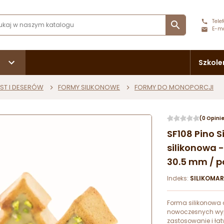
Telef

E-ma
Szkole
ST I DESERÓW
FORMY SILIKONOWE
FORMY DO MONOPORCJI
(0 Opini
SF108 Pino 
silikonowa - 
30.5 mm / poj
Indeks:
SILIKOMA
Forma silikonowa 
nowoczesnych wyp
zastosowanie i ła