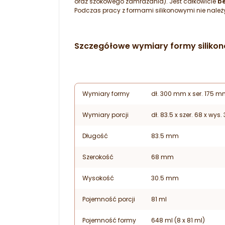
oraz szokowego zamrażania). Jest całkowicie
be
Podczas pracy z formami silikonowymi nie należ
Szczegółowe wymiary formy silikon
Wymiary formy
dł. 300 mm x ser. 175 
Wymiary porcji
dł. 83.5 x szer. 68 x wys
Długość
83.5 mm
Szerokość
68 mm
Wysokość
30.5 mm
Pojemność porcji
81 ml
Pojemność formy
648 ml (8 x 81 ml)