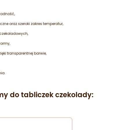
wodność,
ne oraz szeroki zakres temperatur,
 czekoladowych,
formy,
ęki transparentnej barwie,
ia.
my do tabliczek czekolady:
s