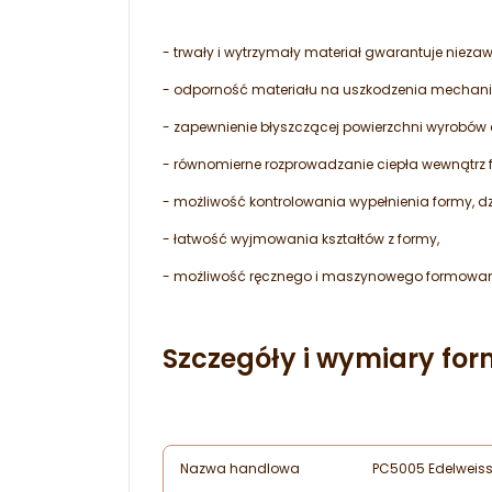
- trwały i wytrzymały materiał gwarantuje nieza
- odporność materiału na uszkodzenia mechanicz
- zapewnienie błyszczącej powierzchni wyrobów
- równomierne rozprowadzanie ciepła wewnątrz 
- możliwość kontrolowania wypełnienia formy, dzi
- łatwość wyjmowania kształtów z formy,
- możliwość ręcznego i maszynowego formowan
Szczegóły i wymiary for
Nazwa handlowa
PC5005 Edelweis