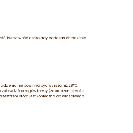
ść, kurczliwość czekolady podczas chłodzenia
 nadzienia nie powinna być wyższa niż 28°C,
ie zabrudzić brzegów formy (zabrudzenie może
zestrzeni, która jest konieczna do właściwego