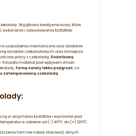
czekolady. Wyjątkowo kreatywne wzory, które
ść wykonania i odwzorowania kształtów.
 na uszkodzenia mechaniczne oraz działanie
zchnię wyrobów czekoladowych oraz zmniejsza
odczas pracy z czekoladą.
Dodatkową
ów. Ponadto materiał pod wpływem zmian
zekolady,
formę należy lekko podgrzać
, co
io zatemperowaną czekoladą
.
olady:
ością w utrzymaniu kształtów i wymiarów pod
emperatur w zakresie od (-) 40°C do (+) 120°C.
zczenia form nie należy stosować silnych