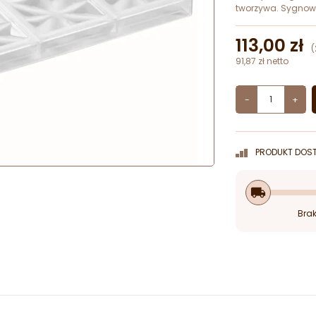
tworzywa. Sygnowa
113,00 zł
(
91,87 zł netto
-
+
PRODUKT DOST
local_shipping
Brak