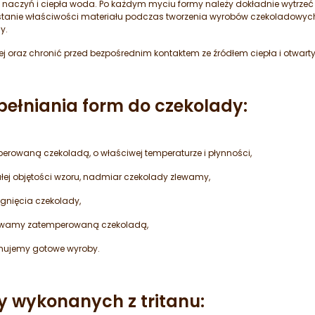
 naczyń i ciepła woda. Po każdym myciu formy należy dokładnie wytrzeć 
stanie właściwości materiału podczas tworzenia wyrobów czekoladowych.
y.
j oraz chronić przed bezpośrednim kontaktem ze źródłem ciepła i otwar
łniania form do czekolady:
rowaną czekoladą, o właściwej temperaturze i płynności,
ej objętości wzoru, nadmiar czekolady zlewamy,
nięcia czekolady,
lewamy zatemperowaną czekoladą,
jmujemy gotowe wyroby.
y wykonanych z tritanu: