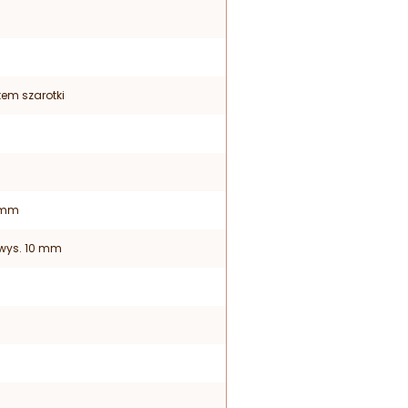
tem szarotki
5 mm
x wys. 10 mm