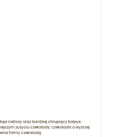
je cieńszy oraz bardziej chrupiący korpus;
iejszym zużyciu czekolady; czekolada o wyższej
ienia formy czekoladą.