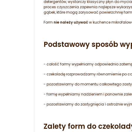
detergentów, wystarczy klasyczny płyn do mycia
proces czyszczenia zapewnia najlepsze wykorzy
gąbek, które mogą zarysować powierzchnię form
Form
nie należy używać
w kuchence mikrofalowe
Podstawowy sposób wype
- całość formy wypełniamy odpowiednio zatempe
- czekoladę rozprowadzamy równomiernie po cał
- pozostawiamy do momentu całkowitego zastyg
- formę wypełniamy nadzieniem i ponownie za
- pozostawiamy do zastygnięcia i ostrożnie wy
Zalety form do czekolad