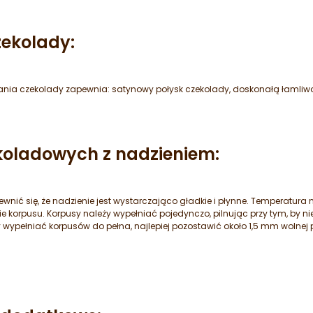
ekolady:
ia czekolady zapewnia: satynowy połysk czekolady, doskonałą łamliwo
koladowych z nadzieniem:
wnić się, że nadzienie jest wystarczająco gładkie i płynne. Temperatura
orpusu. Korpusy należy wypełniać pojedynczo, pilnując przy tym, by n
ypełniać korpusów do pełna, najlepiej pozostawić około 1,5 mm wolnej pr