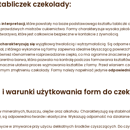
abliczek czekolady:
interpretacji
, które powstały na bazie podstawowego kształtu tabliczki 
i prawdziwych mistrzów cukiernictwa. Formy charakteryzuje wysoka jako
orzywa, które jest całkowicie bezpieczne w kontakcie z żywnością.
 charakteryzują się
wyjątkową trwałością i wytrzymałością. Są odporne
eriał, z którego wykonane są formy zapewnia idealnie błyszczącą powier
ównież równomierne rozprowadzanie ciepła, co ma ogromne znaczenie p
sparentna barwa, która pozwala na kontrolę podczas formowania kształt
o znacznie ułatwia proces wyjmowania kształtów z formy. Przed wlaniem c
samym zmętnieniu czekolady. Formy należy napełniać jedynie
odpowiedn
 i warunki użytkowania form do czek
mineralnych, tłuszczu, olejów oraz alkoholu. Charakteryzują się stabiln
, są odpowiednio twarde i elastyczne. Wykazują odporność na działanie t
ycie w zmywarce przy użyciu delikatnych środków czyszczących. Do czys