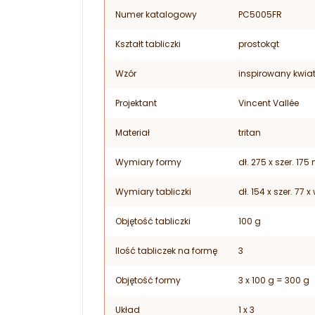
Numer katalogowy
PC5005FR
Kształt tabliczki
prostokąt
Wzór
inspirowany kwia
Projektant
Vincent Vallée
Materiał
tritan
Wymiary formy
dł. 275 x szer. 17
Wymiary tabliczki
dł. 154 x szer. 77 
Objętość tabliczki
100 g
Ilość tabliczek na formę
3
Objętość formy
3 x 100 g = 300 g
Układ
1 x 3