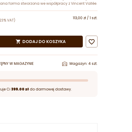
na forma stworzona we współpracy z Vincent Vallée.
113,00 zł / 1 szt.
23% VAT)

DODAJ DO KOSZYKA

ĘPNY W MAGAZYNIE
Magazyn: 4 szt.
uje Ci
399.00 zł
do darmowej dostawy.