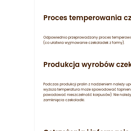
Proces temperowania cz
Odpowiednio przeprowadzony proces temperowan
(co ułatwia wyjmowanie czekoladek z formy).
Produkcja wyrobów cze
Podczas produkcji pralin z nadzieniem należy upe
wyższa temperatura może spowodować topnienie k
powodować nieszczelność korpusów). Nie należy w
zamknięcia czekoladki.