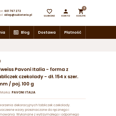
0



on:
601 767 272
il:
sklep@cukieteria.pl
ULUBIONE
KONTO
KOSZYK
nia
Blog
Dostawa
Płatność
)
eiss Pavoni Italia - forma z
bliczek czekolady - dł. 154 x szer.
mm / poj. 100 g
8
Marka:
PAVONI ITALIA
worzenia dekoracyjnych tabliczek czekolady.
oczesne wzory przeznaczone do ręcznego i
owania. Wykonane z wytrzymałego i odpornego