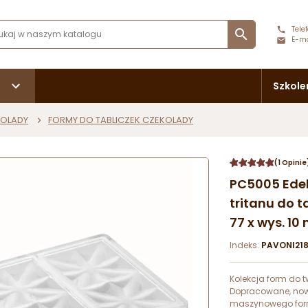
Telef

E-ma
Szkole
KOLADY
FORMY DO TABLICZEK CZEKOLADY
(1 Opinie
PC5005 Edelw
tritanu do ta
77 x wys. 10 
Indeks:
PAVONI21
Kolekcja form do t
Dopracowane, now
maszynowego form