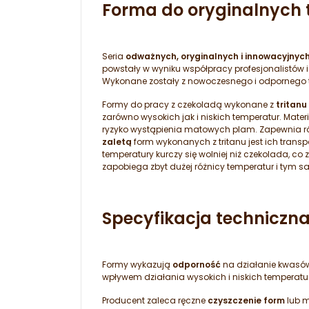
Forma do oryginalnych t
Seria
odważnych, oryginalnych i innowacyjnych 
powstały w wyniku współpracy profesjonalistów 
Wykonane zostały z nowoczesnego i odpornego tw
Formy do pracy z czekoladą wykonane z
tritanu
zarówno wysokich jak i niskich temperatur. Mat
ryzyko wystąpienia matowych plam. Zapewnia r
zaletą
form wykonanych z tritanu jest ich tran
temperatury kurczy się wolniej niż czekolada, c
zapobiega zbyt dużej różnicy temperatur i tym 
Specyfikacja techniczna
Formy wykazują
odporność
na działanie kwasów 
wpływem działania wysokich i niskich temperatur
Producent zaleca ręczne
czyszczenie form
lub m