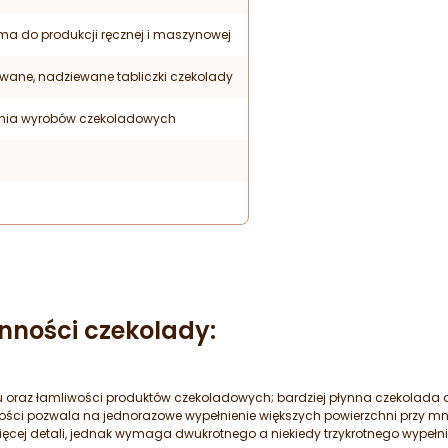
rma do produkcji ręcznej i maszynowej
owane, nadziewane tabliczki czekolady
nia wyrobów czekoladowych
nności czekolady:
 oraz łamliwości produktów czekoladowych; bardziej płynna czekolada da
ności pozwala na jednorazowe wypełnienie większych powierzchni przy mn
ięcej detali, jednak wymaga dwukrotnego a niekiedy trzykrotnego wypełn