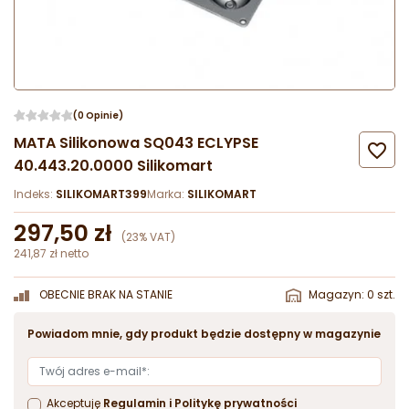
(0 Opinie)
MATA Silikonowa SQ043 ECLYPSE

40.443.20.0000 Silikomart
Indeks:
SILIKOMART399
Marka:
SILIKOMART
297,50 zł
(23% VAT)
241,87 zł netto
OBECNIE BRAK NA STANIE
Magazyn: 0 szt.
Powiadom mnie, gdy produkt będzie dostępny w magazynie
Akceptuję
Regulamin
i
Politykę prywatności