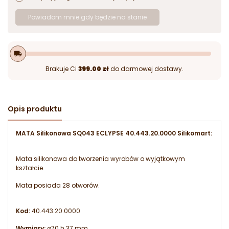
Powiadom mnie gdy będzie na stanie
local_shipping
Brakuje Ci
399.00 zł
do darmowej dostawy.
Opis produktu
MATA Silikonowa SQ043 ECLYPSE 40.443.20.0000 Silikomart:
Mata silikonowa do tworzenia wyrobów o wyjątkowym
kształcie.
Mata posiada 28 otworów.
Kod:
40.443.20.0000
Wymiary:
ø70 h 37 mm