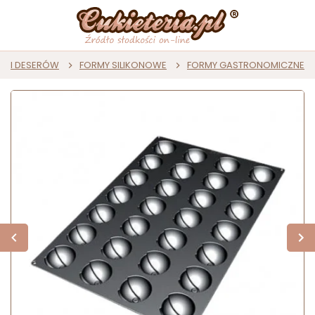
ST I DESERÓW
FORMY SILIKONOWE
FORMY GASTRONOMICZNE