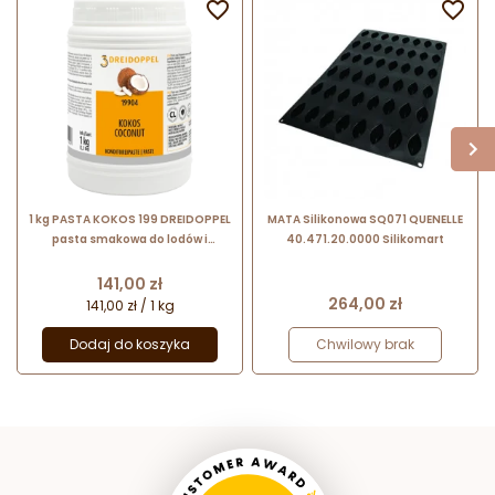


1 kg PASTA KOKOS 199 DREIDOPPEL
MATA Silikonowa SQ071 QUENELLE
pasta smakowa do lodów i
40.471.20.0000 Silikomart
wyrobów cukierniczych
Cena
141,00 zł
Cena
264,00 zł
141,00 zł / 1 kg
Dodaj do koszyka
Chwilowy brak