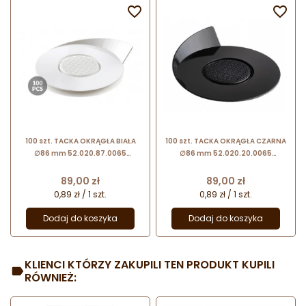


100 szt. TACKA OKRĄGŁA BIAŁA
100 szt. TACKA OKRĄGŁA CZARNA
∅86 mm 52.020.87.0065
∅86 mm 52.020.20.0065
Silikomart
Silikomart
Cena
Cena
89,00 zł
89,00 zł
0,89 zł / 1 szt.
0,89 zł / 1 szt.
Dodaj do koszyka
Dodaj do koszyka
KLIENCI KTÓRZY ZAKUPILI TEN PRODUKT KUPILI
RÓWNIEŻ: