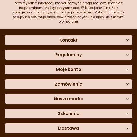
otrzymywanie informacji marketingowych drogą mailową zgodnie z
Regulaminem
i
Polityką Prywatności
. W każdej chwili możesz
zrezygnować z otrzymywania naszego newslettera. Rabat na pierwsze
zakupy nie obejmuje produktów przecenionych i nie łączy się z innymi
promocjami.
Kontakt
O nas
Dane kontaktowe
Regulaminy
Często zadawane pytania
Regulamin sklepu
Sklep stacjonarny
Polityka prywatności
Moje konto
Formularz kontaktowy
Polityka cookies
Załóż konto
Blog
Polityka reklamacji
Zamówienia
Moje dane
Polityka zwrotów
Historia zamówień
e-mail:
Sposoby dostawy
sklep@cukieteria.pl
Dostępność cyfrowa
Lista ulubionych
telefon:
Metody płatności
Nasza marka
601 767 272
Moje rabaty
Dane do przelewu
Sempre Group
Formularz
reklamacji
Trio Gelato
Szkolenia
Formularz
zwrotu
CDN
Warsaw
Academy of Pastry Arts
Wroclaw
Academy of Baker Arts
Dostawa
Darmowy
odbiór osobisty