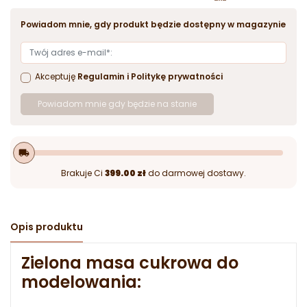
Powiadom mnie, gdy produkt będzie dostępny w magazynie
Akceptuję
Regulamin
i
Politykę prywatności
Powiadom mnie gdy będzie na stanie
local_shipping
Brakuje Ci
399.00 zł
do darmowej dostawy.
Opis produktu
Zielona masa cukrowa do
modelowania: