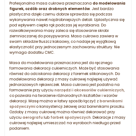
Profesjonalna masa cukrowa przeznaczona
do modelowania
figurek, ozdób oraz drobnych elementów
. Jest bardzo
plastyczna dzięki czemu dobrze sprawdza się podczas
wykonywania nawet najdrobniejszych detali. Uplastycznia się
pod wpływem ciepła rąk podczas jej wyrabiania. Do
rozwałkowywania masy zaleca się stosowanie skrobi
ziemniaczanej do posypywania. Masa cukrowa zawiera w
swoim składzie tłuszcz kakaowy, co nadaje jej wyjątkową
elastyczność przy jednoczesnym zachowaniu struktury. Nie
wymaga dodatku CMC.
Masa do modelowania przeznaczona jest do ręcznego
formowania dekoracji cukierniczych. Może być stosowania
również do odciskania dekoracji z foremek silikonowych. Do
modelowania dekoracji z masy cukrowej najlepiej używać
jednorazowych rękawiczek. Masa cukrowa jest podatna na
formowanie przy użyciu
narzędzi i akcesoriów cukierniczych
,
co pozwala na tworzenie różnorodnych kształtów i wzorów
dekoracji. Masę można w łatwy sposób łączyć z
barwnikami
spożywczymi
o konsystencji żelowej oraz barwnikami proszku.
Ozdoby z masy cukrowej można również dekorować przy
użyciu
aerografu
lub
farbek spożywczych
. Dekoracje z masy
cukrowej najlepiej umieszczać na wyrobach niedługo przed
podaniem.