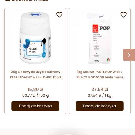


26g Gotowy do użycia cukrowy
1kg SUGAR PASTE POP WHITE
KLEJ JADALNY w żelu K-001 Food
25472 MODECOR biała masa
Colours
cukrowa bezglutenowa
Cena
Cena
15,80 zł
37,54 zł
60,77 zł / 100 g
37,54 zł / 1 kg
Dodaj do koszyka
Dodaj do koszyka