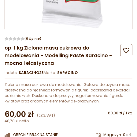
(0 Opinie)
op. 1 kg Zielona masa cukrowa do

modelowania - Modelling Paste Saracino -
mocna i elastyczna
Indeks:
SARACINO28
Marka:
SARACINO
Zielona masa cukrowa do modelowania. Gotowa do użycia masa
plastyczna do ręcznego formowania figurek i odciskania dekoracji
cukierniczych. Doskonała do precyzyjnego formowania figurek,
kwiatów oraz drobnych elementów dekoracyjnych.
60,00 zł
60,00 zł / 1 kg
(23% VAT)
48,78 zł netto
OBECNIE BRAK NA STANIE
Magazyn: 0 szt.