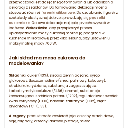
przeznaczona jest do ręcznego formowania lub odciskania
dekoracji z szablonów. Do formowania dekoracji można
stosować również
foremki silikonowe
. Do ozdabiania figurek z
czekolady plastycznej dobrze sprawdzają się
pędzelki
cukiernicze
. Gotowe dekoracje najlepiej przechowywać w
lodówce.
Wskazówka:
aby przyspieszyć proces
uplastyczniania masy cukrowej można ją podgrzać w
kuchence mikrofalowej przez kilka sekund, przy ustawieniu
maksymalnej mocy 700 W.
Jaki skład ma masa cukrowa do
modelowania?
Składniki:
cukier (43%), skrobia ziemniaczana, syrop
glukozowy, tłuszcze roślinne (shea, palmowy, kakaowy),
skrobia kukurydziana, substancja zagęszczająca:
karboksymetyloceluloza (E466), aromat, substancja
konserwująca: sorbinian potasu (E202), regulator kwasowości:
kwas cytrynowy (E330), barwniki: tartrazyna (E102), błękit
brylantowy FCF (E133).
Alergeny:
produkt może zawierać jaja, orzechy arachidowe,
soję, migdały, orzechy laskowe, pistacje, mleko.