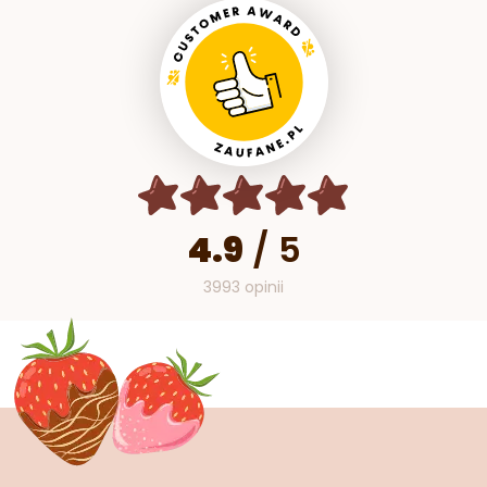
4.9
/
5
3993 opinii