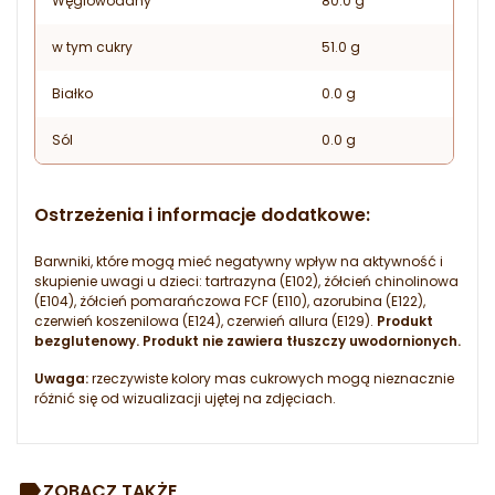
Węglowodany
80.0 g
w tym cukry
51.0 g
Białko
0.0 g
Sól
0.0 g
Ostrzeżenia i informacje dodatkowe:
Barwniki, które mogą mieć negatywny wpływ na aktywność i
skupienie uwagi u dzieci: tartrazyna (E102), żółcień chinolinowa
(E104), żółcień pomarańczowa FCF (E110), azorubina (E122),
czerwień koszenilowa (E124), czerwień allura (E129).
Produkt
bezglutenowy. Produkt nie zawiera tłuszczy uwodornionych.
Uwaga:
rzeczywiste kolory mas cukrowych mogą nieznacznie
różnić się od wizualizacji ujętej na zdjęciach.
ZOBACZ TAKŻE