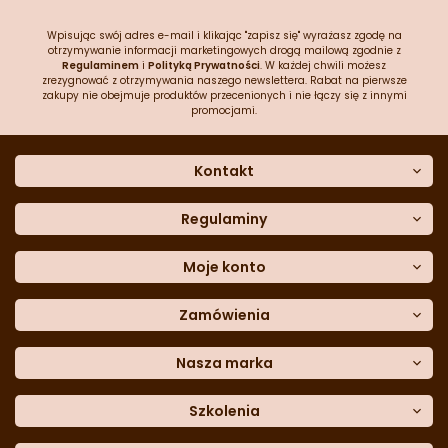
Wpisując swój adres e-mail i klikając "zapisz się" wyrażasz zgodę na
otrzymywanie informacji marketingowych drogą mailową zgodnie z
Regulaminem
i
Polityką Prywatności
. W każdej chwili możesz
zrezygnować z otrzymywania naszego newslettera. Rabat na pierwsze
zakupy nie obejmuje produktów przecenionych i nie łączy się z innymi
promocjami.
Kontakt
O nas
Dane kontaktowe
Regulaminy
Często zadawane pytania
Regulamin sklepu
Sklep stacjonarny
Polityka prywatności
Moje konto
Formularz kontaktowy
Polityka cookies
Załóż konto
Blog
Polityka reklamacji
Zamówienia
Moje dane
Polityka zwrotów
Historia zamówień
e-mail:
Sposoby dostawy
sklep@cukieteria.pl
Dostępność cyfrowa
Lista ulubionych
telefon:
Metody płatności
Nasza marka
601 767 272
Moje rabaty
Dane do przelewu
Sempre Group
Formularz
reklamacji
Trio Gelato
Szkolenia
Formularz
zwrotu
CDN
Warsaw
Academy of Pastry Arts