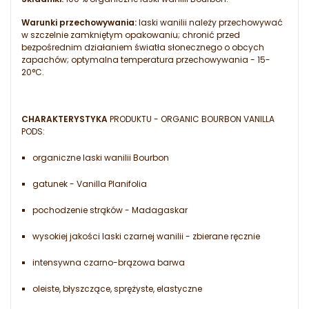
Warunki przechowywania:
laski wanilii należy przechowywać
w szczelnie zamkniętym opakowaniu; chronić przed
bezpośrednim działaniem światła słonecznego o obcych
zapachów; optymalna temperatura przechowywania - 15-
20°C.
CHARAKTERYSTYKA
PRODUKTU - ORGANIC BOURBON VANILLA
PODS:
organiczne laski wanilii Bourbon
gatunek - Vanilla Planifolia
pochodzenie strąków - Madagaskar
wysokiej jakości laski czarnej wanilii - zbierane ręcznie
intensywna czarno-brązowa barwa
oleiste, błyszczące, sprężyste, elastyczne