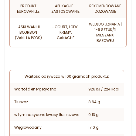
PRODUKT
APLIKACJE -
REKOMENDOWANE
EUROVANILLE
ZASTOSOWANIE
DOZOWANIE
WEDŁUG UZNANIA |
LASKI WANILII
JOGURT, LODY,
1-6 SZTUK/1l
BOURBON
KREMY,
MIESZANKI
(VANILLA PODS)
GANACHE
BAZOWEJ
Wartość odżywcza w 100 gramach produktu:
Wartość energetyczna
926 kJ / 224 kcal
Tłuszcz
8.64 g
w tym nasycone kwasy tłuszczowe
0.13 g
Węglowodany
17.0 g