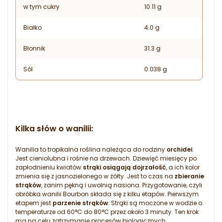
w tym cukry
10.11 g
Białko
4.0 g
Błonnik
31.3 g
Sól
0.038 g
Kilka słów o wanilii:
Wanilia to tropikalna roślina należąca do rodziny
orchidei
.
Jest cieniolubna i rośnie na drzewach. Dziewięć miesięcy po
zapłodnieniu kwiatów
strąki osiągają dojrzałość
, a ich kolor
zmienia się z jasnozielonego w żółty. Jest to czas na
zbieranie
strąków
, zanim pękną i uwolnią nasiona. Przygotowanie, czyli
obróbka wanilii Bourbon składa się z kilku etapów. Pierwszym
etapem jest
parzenie strąków
. Strąki są moczone w wodzie o
temperaturze od 60°C do 80°C przez około 3 minuty. Ten krok
ma na celu zatrzymanie procesów biologicznych