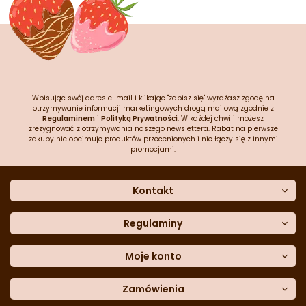
Wpisując swój adres e-mail i klikając "zapisz się" wyrażasz zgodę na
otrzymywanie informacji marketingowych drogą mailową zgodnie z
Regulaminem
i
Polityką Prywatności
. W każdej chwili możesz
zrezygnować z otrzymywania naszego newslettera. Rabat na pierwsze
zakupy nie obejmuje produktów przecenionych i nie łączy się z innymi
promocjami.
Kontakt
O nas
Dane kontaktowe
Regulaminy
Często zadawane pytania
Regulamin sklepu
Sklep stacjonarny
Polityka prywatności
Moje konto
Formularz kontaktowy
Polityka cookies
Załóż konto
Blog
Polityka reklamacji
Zamówienia
Moje dane
Polityka zwrotów
Historia zamówień
e-mail:
Sposoby dostawy
sklep@cukieteria.pl