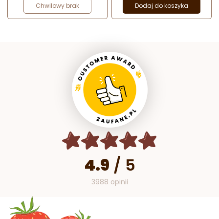
Chwilowy brak
Dodaj do koszyka
4.9
/
5
3988 opinii