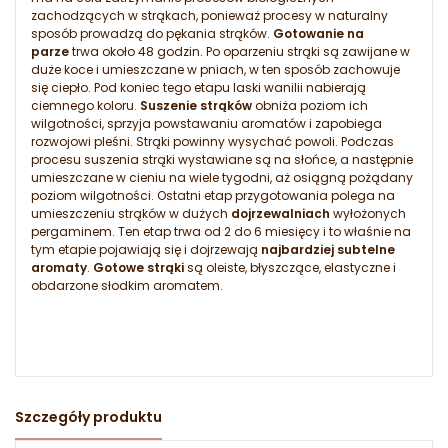
zachodzących w strąkach, ponieważ procesy w naturalny
sposób prowadzą do pękania strąków.
Gotowanie na
parze
trwa około 48 godzin. Po oparzeniu strąki są zawijane w
duże koce i umieszczane w pniach, w ten sposób zachowuje
się ciepło. Pod koniec tego etapu laski wanilii nabierają
ciemnego koloru.
Suszenie strąków
obniża poziom ich
wilgotności, sprzyja powstawaniu aromatów i zapobiega
rozwojowi pleśni. Strąki powinny wysychać powoli. Podczas
procesu suszenia strąki wystawiane są na słońce, a następnie
umieszczane w cieniu na wiele tygodni, aż osiągną pożądany
poziom wilgotności. Ostatni etap przygotowania polega na
umieszczeniu strąków w dużych
dojrzewalniach
wyłożonych
pergaminem. Ten etap trwa od 2 do 6 miesięcy i to właśnie na
tym etapie pojawiają się i dojrzewają
najbardziej subtelne
aromaty
.
Gotowe strąki
są oleiste, błyszczące, elastyczne i
obdarzone słodkim aromatem.
Szczegóły produktu