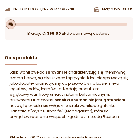
PRODUKT DOSTĘPNY W MAGAZYNIE
Magazyn: 34 szt.
local_shipping
Brakuje Ci
399.00 zł
do darmowej dostawy.
Opis produktu
Laski waniliowe od
Eurovanille
charakteryzują się intensywną
czarną barwą, są błyszczące i sprężyste. Idealnie sprawdzą się
jako dodatek aromatyczny do przetworów na bazie mleka -
jogurtów, lodów, kremów itp. Nadają produktom
wyjątkowy waniliowy smak z nutami balsamicznymi,
drzewnymi i rumowymi.
Wanilia Bourbon nie jest gatunkiem
-
nazwą tą określa się wyłącznie strąki waniliowe gatunku
Planifolia z "Wysp Burbonów" (Madagaskar), które są
przygotowywane na wyspach zgodnie z metodą Bourbon.
Składniki:
100 % organiczne laski wanilii Bourbon.