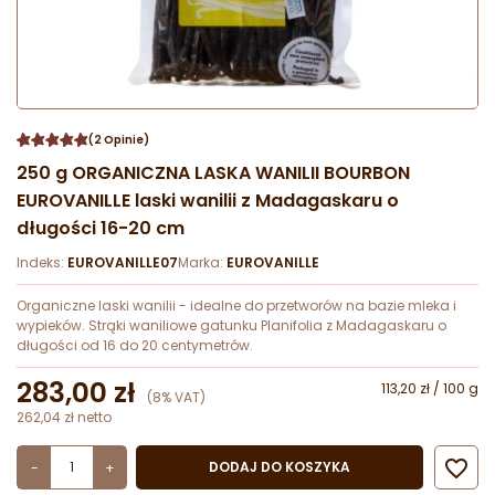
(2 Opinie)
250 g ORGANICZNA LASKA WANILII BOURBON
EUROVANILLE laski wanilii z Madagaskaru o
długości 16-20 cm
Indeks:
EUROVANILLE07
Marka:
EUROVANILLE
Organiczne laski wanilii - idealne do przetworów na bazie mleka i
wypieków. Strąki waniliowe gatunku Planifolia z Madagaskaru o
długości od 16 do 20 centymetrów.
283,00 zł
113,20 zł / 100 g
(8% VAT)
262,04 zł netto

DODAJ DO KOSZYKA
-
+