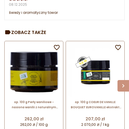
08.12.2025
świeży i aromatyczny towar
ZOBACZ TAKŻE


op. 100 g Perły waniliowe -
op. 100 g COEUR DE VANILLE
nasiona wanilii z naturalnym
BOUQUET EUROVANILLE ekstrakt
koncentratem z wanilii Bourbon -
waniliowy z nasionami wanilii i
Perle de Vanille Bourbon
proszkiem waniliowym
Cena
Cena
262,00 zł
207,00 zł
Eurovanille
262,00 zł / 100 g
2 070,00 zł / 1 kg