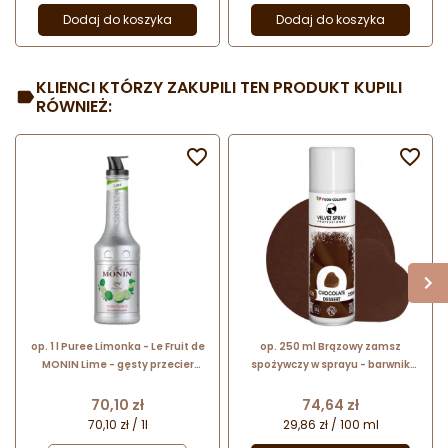
Dodaj do koszyka
Dodaj do koszyka
KLIENCI KTÓRZY ZAKUPILI TEN PRODUKT KUPILI
RÓWNIEŻ:


op. 1 l Puree Limonka - Le Fruit de
op. 250 ml Brązowy zamsz
MONIN Lime - gęsty przecier
spożywczy w sprayu - barwnik
cytrusowy do napojów i deserów
strukturalny - Chocolate Dessert
V35 Food Colours
Cena
Cena
70,10 zł
74,64 zł
70,10 zł / 1l
29,86 zł / 100 ml