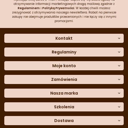
otrzymywanie informacji marketingowych drogą mailową zgodnie z
Regulaminem
i
Polityką Prywatności
. W każdej chwili możesz
zrezygnować z otrzymywania naszego newslettera. Rabat na pierwsze
zakupy nie obejmuje produktów przecenionych i nie łączy się z innymi
promocjami.
Kontakt
O nas
Dane kontaktowe
Regulaminy
Często zadawane pytania
Regulamin sklepu
Sklep stacjonarny
Polityka prywatności
Moje konto
Formularz kontaktowy
Polityka cookies
Załóż konto
Blog
Polityka reklamacji
Zamówienia
Moje dane
Polityka zwrotów
Historia zamówień
e-mail:
Sposoby dostawy
sklep@cukieteria.pl
Dostępność cyfrowa
Lista ulubionych
telefon:
Metody płatności
Nasza marka
601 767 272
Moje rabaty
Dane do przelewu
Sempre Group
Formularz
reklamacji
Trio Gelato
Szkolenia
Formularz
zwrotu
CDN
Warsaw
Academy of Pastry Arts
Wroclaw
Academy of Baker Arts
Dostawa
Darmowy
odbiór osobisty