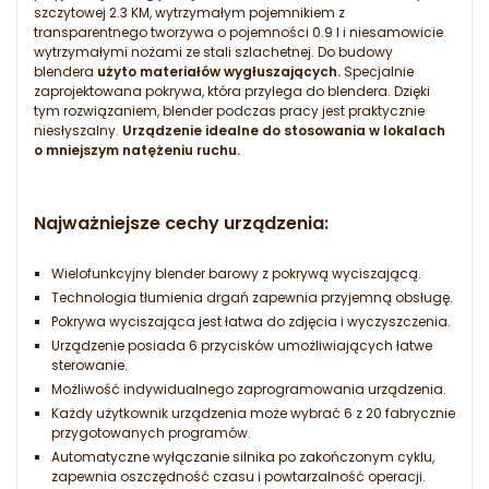
szczytowej 2.3 KM, wytrzymałym pojemnikiem z
transparentnego tworzywa o pojemności 0.9 l i niesamowicie
wytrzymałymi nożami ze stali szlachetnej. Do budowy
blendera
użyto materiałów wygłuszających.
Specjalnie
zaprojektowana pokrywa, która przylega do blendera. Dzięki
tym rozwiązaniem, blender podczas pracy jest praktycznie
niesłyszalny.
Urządzenie idealne do stosowania w lokalach
o mniejszym natężeniu ruchu.
Najważniejsze cechy urządzenia:
Wielofunkcyjny blender barowy z pokrywą wyciszającą.
Technologia tłumienia drgań zapewnia przyjemną obsługę.
Pokrywa wyciszająca jest łatwa do zdjęcia i wyczyszczenia.
Urządzenie posiada 6 przycisków umożliwiających łatwe
sterowanie.
Możliwość indywidualnego zaprogramowania urządzenia.
Każdy użytkownik urządzenia może wybrać 6 z 20 fabrycznie
przygotowanych programów.
Automatyczne wyłączanie silnika po zakończonym cyklu,
zapewnia oszczędność czasu i powtarzalność operacji.