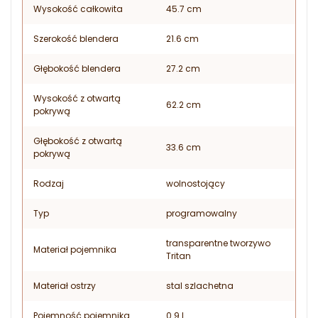
Wysokość całkowita
45.7 cm
Szerokość blendera
21.6 cm
Głębokość blendera
27.2 cm
Wysokość z otwartą
62.2 cm
pokrywą
Głębokość z otwartą
33.6 cm
pokrywą
Rodzaj
wolnostojący
Typ
programowalny
transparentne tworzywo
Materiał pojemnika
Tritan
Materiał ostrzy
stal szlachetna
Pojemność pojemnika
0.9 l