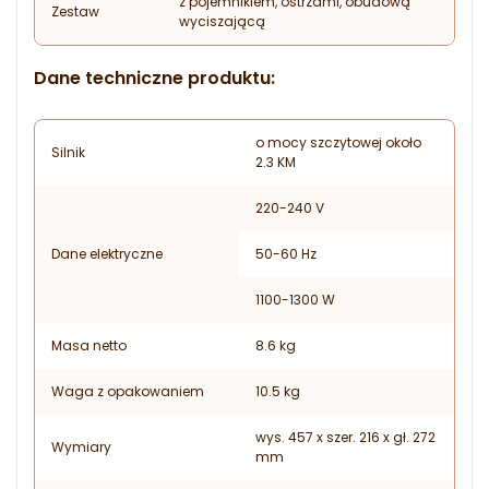
z pojemnikiem, ostrzami, obudową
Zestaw
wyciszającą
Dane techniczne produktu:
o mocy szczytowej około
Silnik
2.3 KM
220-240 V
Dane elektryczne
50-60 Hz
1100-1300 W
Masa netto
8.6 kg
Waga z opakowaniem
10.5 kg
wys. 457 x szer. 216 x gł. 272
Wymiary
mm