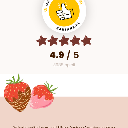
4.9
/
5
3988 opinii
Wpisując swój adres e-mail i klikając "zapisz się" wyrażasz zgodę na