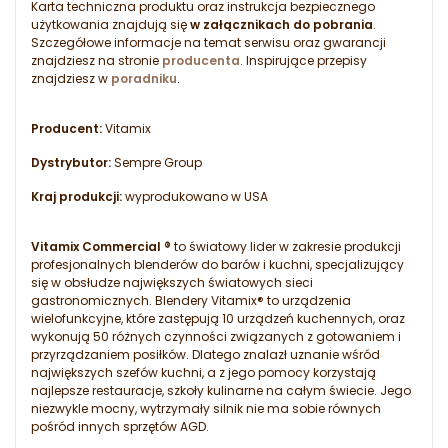
Karta techniczna produktu oraz instrukcja bezpiecznego
użytkowania znajdują się
w załącznikach do pobrania
.
Szczegółowe informacje na temat serwisu oraz gwarancji
znajdziesz na stronie
producenta
. Inspirujące przepisy
znajdziesz w
poradniku
.
Producent:
Vitamix
Dystrybutor:
Sempre Group
Kraj produkcji:
wyprodukowano w USA
Vitamix Commercial ®
to światowy lider w zakresie produkcji
profesjonalnych blenderów do barów i kuchni, specjalizujący
się w obsłudze największych światowych sieci
gastronomicznych. Blendery Vitamix® to urządzenia
wielofunkcyjne, które zastępują 10 urządzeń kuchennych, oraz
wykonują 50 różnych czynności związanych z gotowaniem i
przyrządzaniem posiłków. Dlatego znalazł uznanie wśród
największych szefów kuchni, a z jego pomocy korzystają
najlepsze restauracje, szkoły kulinarne na całym świecie. Jego
niezwykle mocny, wytrzymały silnik nie ma sobie równych
pośród innych sprzętów AGD.