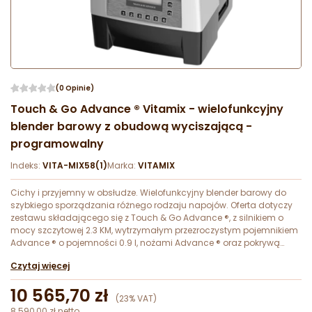
(0 Opinie)
Touch & Go Advance ® Vitamix - wielofunkcyjny
blender barowy z obudową wyciszającą -
programowalny
Indeks:
VITA-MIX58(1)
Marka:
VITAMIX
Cichy i przyjemny w obsłudze. Wielofunkcyjny blender barowy do
szybkiego sporządzania różnego rodzaju napojów. Oferta dotyczy
zestawu składającego się z Touch & Go Advance ®, z silnikiem o
mocy szczytowej 2.3 KM, wytrzymałym przezroczystym pojemnikiem
Advance ® o pojemności 0.9 l, nożami Advance ® oraz pokrywą
wyciszającą.
Czytaj więcej
10 565,70 zł
(23% VAT)
8 590,00 zł netto