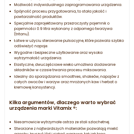
Możliwość indywidualnego zaprogramowania urządzenia.
Spójność procesu przygotowania, to stała jakość i
powtarzalność produktów.
Specjalnie zaprojektowany przezroczysty pojemnik o
pojemności 0.9 litra wykonany z odpornego tworzywa
(tritanu).
Łatwe w użyciu sterowanie pulsacyjne, które pozwala szybko
odświeżyć napoje.
Wygodne i bezpieczne użytkowanie oraz wysoka
wytrzymałość urządzenia.
Elastyczne, dwuczęściowe wieko umożliwia dodawanie
składników w czasie trwania procesu miksowania.
Idealny do sporządzania smoothies, shakeów, napojów z
całych owoców i warzyw oraz mrożonych kaw i herbat o
kremowej konsystencji.
Kilka argumentów, dlaczego warto wybrać
urządzenia marki Vitamix ®:
Niesamowicie wytrzymałe ostrza ze stali szlachetnej.
Stworzone z najtwardszych materiałów pozwalają mielić
orzechy, kruszyć lód i siekać warzywa, tak jak tego