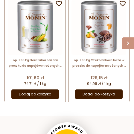


op. 1.36 kg Neutralna baza w
op. 1.36 kg Czekoladowa baza w
proszku do napojów mrożonych -
proszku do napojów mrożonych -
Non Dairy Base Le Frappé de
Chocolate Base Le Frappé de
Monin
Monin
Cena
Cena
101,60 zł
129,15 zł
74,71 zł / 1 kg
94,96 zł / 1 kg
Dodaj do koszyka
Dodaj do koszyka