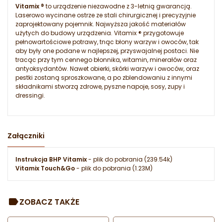
Vitamix ®
to urządzenie niezawodne z 3-letnią gwarancją.
Laserowo wycinane ostrze ze stali chirurgicznej i precyzyjnie
zaprojektowany pojemnik. Najwyższa jakość materiałów
użytych do budowy urządzenia. Vitamix ® przygotowuje
pełnowartościowe potrawy, tnąc błony warzyw i owoców, tak
aby były one podane w najlepszej, przyswajalnej postaci. Nie
tracąc przy tym cennego błonnika, witamin, minerałów oraz
antyoksydantów. Nawet obierki, skórki warzyw i owoców, oraz
pestki zostaną sproszkowane, a po zblendowaniu z innymi
składnikami stworzą zdrowe, pyszne napoje, sosy, zupy i
dressingi.
Załączniki
Instrukcja BHP Vitamix
- plik do pobrania (239.54k)
Vitamix Touch&Go
- plik do pobrania (1.23M)
ZOBACZ TAKŻE