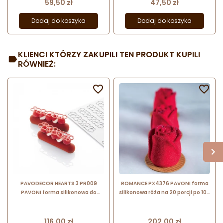
Cena
Cena
59,50 zł
47,50 zł
Dodaj do koszyka
Dodaj do koszyka
KLIENCI KTÓRZY ZAKUPILI TEN PRODUKT KUPILI
RÓWNIEŻ:


PAVODECOR HEARTS 3 PR009
ROMANCE PX4376 PAVONI forma
PAVONI forma silikonowa do
silikonowa róża na 20 porcji po 106
tworzenia ażurowych dekoracji
ml
eklerów
Cena
Cena
116,00 zł
202,00 zł