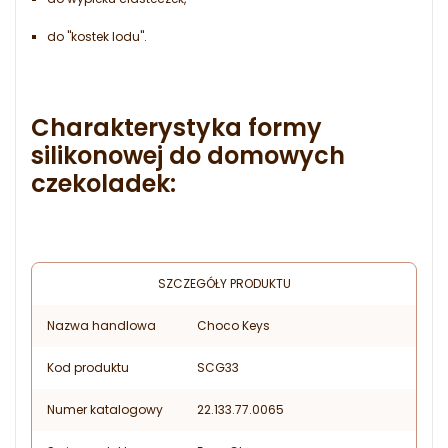
do "kostek lodu".
Charakterystyka formy
silikonowej do domowych
czekoladek:
SZCZEGÓŁY PRODUKTU
Nazwa handlowa
Choco Keys
Kod produktu
SCG33
Numer katalogowy
22.133.77.0065