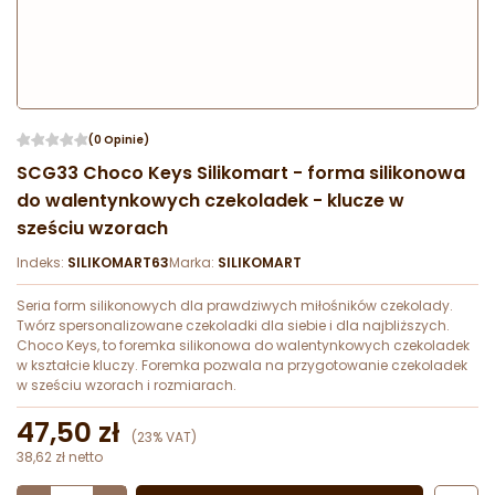
(0 Opinie)
SCG33 Choco Keys Silikomart - forma silikonowa
do walentynkowych czekoladek - klucze w
sześciu wzorach
Indeks:
SILIKOMART63
Marka:
SILIKOMART
Seria form silikonowych dla prawdziwych miłośników czekolady.
Twórz spersonalizowane czekoladki dla siebie i dla najbliższych.
Choco Keys, to foremka silikonowa do walentynkowych czekoladek
w kształcie kluczy. Foremka pozwala na przygotowanie czekoladek
w sześciu wzorach i rozmiarach.
47,50 zł
(23% VAT)
38,62 zł netto