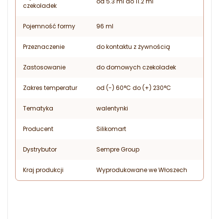
od 5.3 ml do 11.2 ml
czekoladek
Pojemność formy
96 ml
Przeznaczenie
do kontaktu z żywnością
Zastosowanie
do domowych czekoladek
Zakres temperatur
od (-) 60°C do (+) 230°C
Tematyka
walentynki
Producent
Silikomart
Dystrybutor
Sempre Group
Kraj produkcji
Wyprodukowane we Włoszech