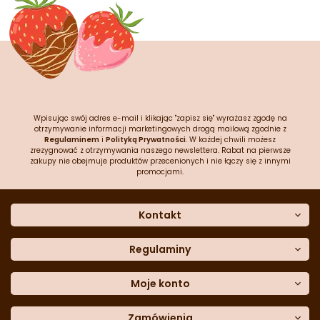
Wpisując swój adres e-mail i klikając "zapisz się" wyrażasz zgodę na
otrzymywanie informacji marketingowych drogą mailową zgodnie z
Regulaminem
i
Polityką Prywatności
. W każdej chwili możesz
zrezygnować z otrzymywania naszego newslettera. Rabat na pierwsze
zakupy nie obejmuje produktów przecenionych i nie łączy się z innymi
promocjami.
Kontakt
O nas
Dane kontaktowe
Regulaminy
Często zadawane pytania
Regulamin sklepu
Sklep stacjonarny
Polityka prywatności
Moje konto
Formularz kontaktowy
Polityka cookies
Załóż konto
Blog
Polityka reklamacji
Zamówienia
Moje dane