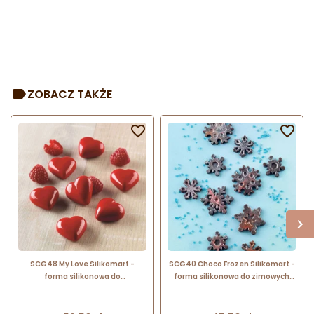
ZOBACZ TAKŻE


SCG48 My Love Silikomart -
SCG40 Choco Frozen Silikomart -
forma silikonowa do
forma silikonowa do zimowych
walentynkowych czekoladek -
czekoladek - śnieżynki w sześciu
serce - poj. 8 ml x 12 czekoladek
wzorach