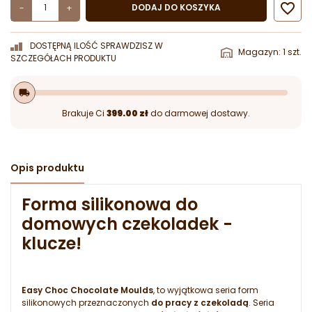

DODAJ DO KOSZYKA
-
+
DOSTĘPNĄ ILOŚĆ SPRAWDZISZ W
Magazyn: 1 szt.
SZCZEGÓŁACH PRODUKTU
local_shipping
Brakuje Ci
399.00 zł
do darmowej dostawy.
Opis produktu
Forma silikonowa do
domowych czekoladek -
klucze!
Easy Choc Chocolate Moulds
, to wyjątkowa seria form
silikonowych przeznaczonych
do pracy z czekoladą
. Seria