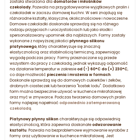
została stworzona dla
domatorów i miłośników
czekolady.
Pozwala na przygotowywanie wyjątkowych pralin i
czekoladek w zaciszu domowej kuchni. W serii znajdują się
różnorodne kształty, klasyczne, okolicznościowe i nowoczesne.
Domowe czekoladki doskonale sprawdzą się na różnego
rodzaju przyjęciach i uroczystościach lub jako słodki i
spersonalizowany upominek dla najbliższych. Formy zostały
wykonane z najwyższej jakości
płynnego silikonu
platynowego
, który charakteryzuje się znaczną
elastycznością oraz stabilnością termiczną, zapewniając
wygodę podczas pracy. Formy przeznaczone są przede
wszystkim do pracy z czekoladą, jednak wykazują odporność
na działanie temperatur w zakresie
od (-) 60°C do (+) 230°C
,
co daje możliwość
pieczenia i mrożenia w formach
.
Doskonale sprawdzą się do domowych cukierków i żelków,
drobnych ciasteczek lub tworzenia "kostek lodu". Dodatkowo
form można bezpiecznie używać w kuchence mikrofalowej
oraz myć w zmywarce. Podczas tworzenia domowych pralin
formy najlepiej napełniać
odpowiednio zatemperowaną
czekoladą
.
Platynowy płynny silikon
charakteryzuje się odpowiednią
elastycznością, która zapewnia doskonałe
odwzorowanie
kształtu
. Pozwala na bezproblemowe wyjmowanie wyrobów z
formy oraz użytkowanie w kuchence mikrofalowej. Jest