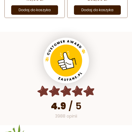
Dodaj do koszyka
Dodaj do koszyka
4.9
/
5
3988 opinii