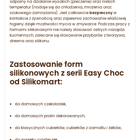
odporny na działanie wysokich (pieczenie) oraz niskich
temperatur (nadaje się do chłodzenia, mrożenia oraz
szokowego zamrażania). Jest całkowicie
bezpieczny
w
kontakcie z żywnością oraz zapewnia zachowanie właściwej
higieny dzięki możliwości mycia w zmywarce. Podczas pracy z
formami silikonowymi nie należy stosować ostrych narzędzi
kuchennych, zalecane się stosowanie przyborów z tworzywa,
drewna oraz silikonu.
Zastosowanie form
silikonowych z serii Easy Choc
od Silikomart:
do domowych czekoladek,
do domowych pralin dekorowanych,
do klasycznych cukierków, cukierków z izomaltu i żelków,
do wypieku ciasteczek,