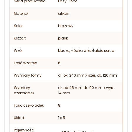
Seria produktowa
Easy Choc
Materiał
silikon
Kolor
brązowy
Kształt
płaski
Wzór
klucze, kłódka w kształcie serca
Ilość wzorów
6
Wymiary formy
dł. ok. 240 mm x szer. ok. 120 mm
Wymiary
dł. od 45 mm do 90 mm x wys.
czekoladek
14 mm
Ilość czekoladek
8
Układ
1 x 5
Pojemność