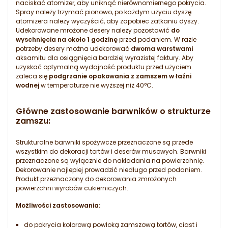
naciskać atomizer, aby uniknąć nierównomiernego pokrycia.
Spray należy trzymać pionowo, po każdym użyciu dyszę
atomizera należy wyczyścić, aby zapobiec zatkaniu dyszy.
Udekorowane mrożone desery należy pozostawić
do
wyschnięcia na około 1 godzinę
przed podaniem. W razie
potrzeby desery można udekorować
dwoma warstwami
aksamitu dla osiągnięcia bardziej wyrazistej faktury. Aby
uzyskać optymalną wydajność produktu przed użyciem
zaleca się
podgrzanie opakowania z zamszem w łaźni
wodnej
w temperaturze nie wyższej niż 40°C.
Główne zastosowanie barwników o strukturze
zamszu:
Strukturalne barwniki spożywcze przeznaczone są przede
wszystkim do dekoracji tortów i deserów musowych. Barwniki
przeznaczone są wyłącznie do nakładania na powierzchnię.
Dekorowanie najlepiej prowadzić niedługo przed podaniem.
Produkt przeznaczony do dekorowania zmrożonych
powierzchni wyrobów cukierniczych.
Możliwości zastosowania:
do pokrycia kolorową powłoką zamszową tortów, ciast i