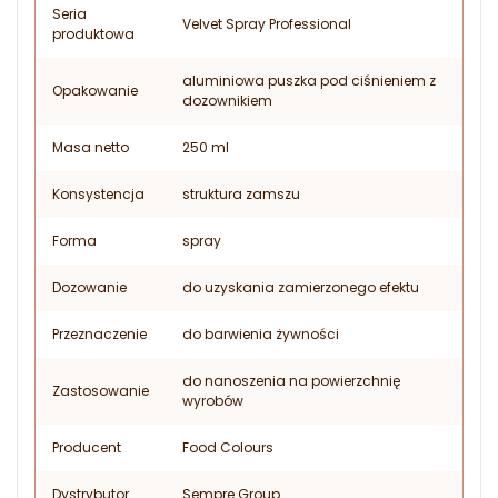
Seria
Velvet Spray Professional
produktowa
aluminiowa puszka pod ciśnieniem z
Opakowanie
dozownikiem
Masa netto
250 ml
Konsystencja
struktura zamszu
Forma
spray
Dozowanie
do uzyskania zamierzonego efektu
Przeznaczenie
do barwienia żywności
do nanoszenia na powierzchnię
Zastosowanie
wyrobów
Producent
Food Colours
Dystrybutor
Sempre Group