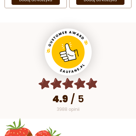
4.9
/
5
3988 opinii