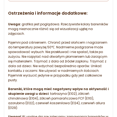
Ostrzeżenia i informacje dodatkowe:
Uwaga:
grafika jest poglądowa. Rzeczywiste kolory barwników
mogą nieznacznie różnić się od wizualizacji ujętej na
zdjęciach.
Pojemni pod ciśnieniem. Chronić przed słońcem i nagrzaniem
do temperatury powyżej 50℃. Nadmierne podgrzanie może
spowodować wybuch. Nie przekłuwać i nie spalać, także po
zużyciu. Nie rozpylać nad otwartym płomieniem lub żarzącym
się materiałem. Trzymać z dala od źródeł zapłonu. Trzymać z
dala od dzieci. Nie wdychać bezpośrednio oparów. Unikać
kontaktu z oczami. Nie używać w nadmiernych ilościach.
Pojemnik wyrzucić jedynie w przypadku gdy jest całkowicie
pusty.
Barwniki, które mogą mieć negatywny wpływ na aktywność i
skupienie uwagi u dzieci
: tartrazyna (E102), żółcień
chinolinowa (E104), żółcień pomarańczowa FCF (E110),
azorubina (E122), czerwień koszenilowa (E124), czerwień allura
(E129).
Uwaga!
W upalne dni nie zalecamy zamawiania barwników w