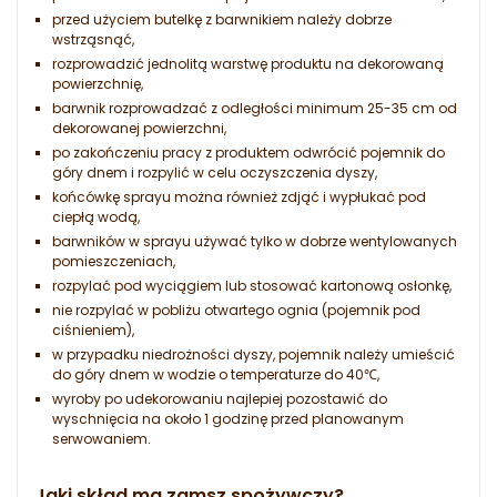
przed użyciem butelkę z barwnikiem należy dobrze
wstrząsnąć,
rozprowadzić jednolitą warstwę produktu na dekorowaną
powierzchnię,
barwnik rozprowadzać z odległości minimum 25-35 cm od
dekorowanej powierzchni,
po zakończeniu pracy z produktem odwrócić pojemnik do
góry dnem i rozpylić w celu oczyszczenia dyszy,
końcówkę sprayu można również zdjąć i wypłukać pod
ciepłą wodą,
barwników w sprayu używać tylko w dobrze wentylowanych
pomieszczeniach,
rozpylać pod wyciągiem lub stosować kartonową osłonkę,
nie rozpylać w pobliżu otwartego ognia (pojemnik pod
ciśnieniem),
w przypadku niedrożności dyszy, pojemnik należy umieścić
do góry dnem w wodzie o temperaturze do 40℃,
wyroby po udekorowaniu najlepiej pozostawić do
wyschnięcia na około 1 godzinę przed planowanym
serwowaniem.
Jaki skład ma zamsz spożywczy?