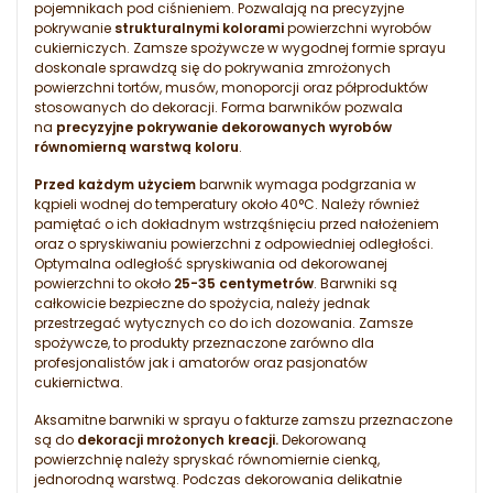
pojemnikach pod ciśnieniem. Pozwalają na precyzyjne
pokrywanie
strukturalnymi kolorami
powierzchni wyrobów
cukierniczych. Zamsze spożywcze w wygodnej formie sprayu
doskonale sprawdzą się do pokrywania zmrożonych
powierzchni tortów, musów, monoporcji oraz półproduktów
stosowanych do dekoracji. Forma barwników pozwala
na
precyzyjne pokrywanie dekorowanych wyrobów
równomierną warstwą koloru
.
Przed każdym użyciem
barwnik wymaga podgrzania w
kąpieli wodnej do temperatury około 40°C. Należy również
pamiętać o ich dokładnym wstrząśnięciu przed nałożeniem
oraz o spryskiwaniu powierzchni z odpowiedniej odległości.
Optymalna odległość spryskiwania od dekorowanej
powierzchni to około
25-35 centymetrów
. Barwniki są
całkowicie bezpieczne do spożycia, należy jednak
przestrzegać wytycznych co do ich dozowania. Zamsze
spożywcze, to produkty przeznaczone zarówno dla
profesjonalistów jak i amatorów oraz pasjonatów
cukiernictwa.
Aksamitne barwniki w sprayu o fakturze zamszu przeznaczone
są do
dekoracji mrożonych kreacji.
Dekorowaną
powierzchnię należy spryskać równomiernie cienką,
jednorodną warstwą. Podczas dekorowania delikatnie