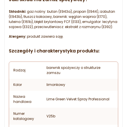
Składniki:
gaz nośny: butan (E943a), propan (E944), izobutan
(E943b), tłuszcz kakaowy, barwnik: węglan wapnia (E170),
luteina (E161b), błękit brylantowy FCF (E133), emulgator: lecytyna
sojowa (E322), przeciwutleniacz: ekstrakt z rozmarynu (E392).
Alergeny:
produkt zawiera soję.
Szczegóły i charakterystyka produktu:
barwnik spożywczy o strukturze
Rodzaj
zamszu
Kolor
limonkowy
Nazwa
Lime Green Velvet Spray Professional
handlowa
Numer
V25b
katalogowy