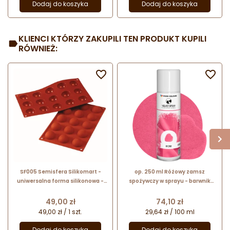
Dodaj do koszyka
Dodaj do koszyka
KLIENCI KTÓRZY ZAKUPILI TEN PRODUKT KUPILI
RÓWNIEŻ:


SF005 Semisfera Silikomart -
op. 250 ml Różowy zamsz
uniwersalna forma silikonowa -
spożywczy w sprayu - barwnik
półkula - śr. 40 x wys. 20 mm / poj.
strukturalny - Rose V15b Food
20 ml x 15 porcji
Colours
Cena
Cena
49,00 zł
74,10 zł
49,00 zł / 1 szt.
29,64 zł / 100 ml
Dodaj do koszyka
Dodaj do koszyka