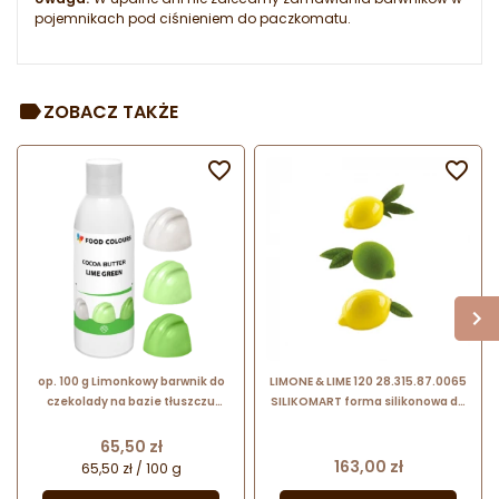
pojemnikach pod ciśnieniem do paczkomatu.
ZOBACZ TAKŻE


op. 100 g Limonkowy barwnik do
LIMONE & LIME 120 28.315.87.0065
czekolady na bazie tłuszczu
SILIKOMART forma silikonowa do
kakaowego - nr. kat. CB-081 Food
trójwymiarowych deserów
Colours
mrożonych
Cena
65,50 zł
Cena
163,00 zł
65,50 zł / 100 g