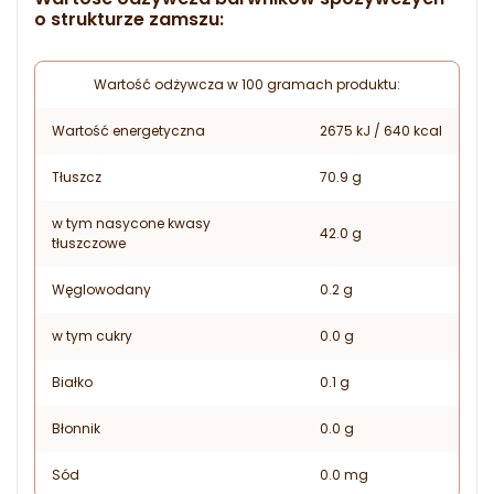
o strukturze zamszu:
Wartość odżywcza w 100 gramach produktu:
Wartość energetyczna
2675 kJ / 640 kcal
Tłuszcz
70.9 g
w tym nasycone kwasy
42.0 g
tłuszczowe
Węglowodany
0.2 g
w tym cukry
0.0 g
Białko
0.1 g
Błonnik
0.0 g
Sód
0.0 mg