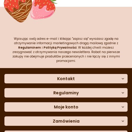
Wpisując swój adres e-mail i klikając "zapisz się" wyrażasz zgodę na
otrzymywanie informacji marketingowych drogą mailową zgodnie z
Regulaminem
i
Polityką Prywatności
. W każdej chwili możesz
zrezygnować z otrzymywania naszego newslettera. Rabat na pierwsze
zakupy nie obejmuje produktów przecenionych i nie łączy się z innymi
promocjami.
Kontakt
O nas
Dane kontaktowe
Regulaminy
Często zadawane pytania
Regulamin sklepu
Sklep stacjonarny
Polityka prywatności
Moje konto
Formularz kontaktowy
Polityka cookies
Załóż konto
Blog
Polityka reklamacji
Zamówienia
Moje dane
Polityka zwrotów
Historia zamówień
e-mail:
Sposoby dostawy
sklep@cukieteria.pl