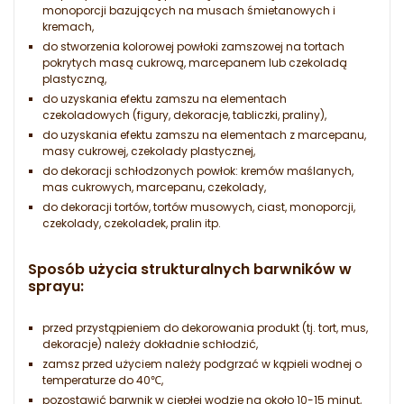
monoporcji bazujących na musach śmietanowych i
kremach,
do stworzenia kolorowej powłoki zamszowej na tortach
pokrytych masą cukrową, marcepanem lub czekoladą
plastyczną,
do uzyskania efektu zamszu na elementach
czekoladowych (figury, dekoracje, tabliczki, praliny),
do uzyskania efektu zamszu na elementach z marcepanu,
masy cukrowej, czekolady plastycznej,
do dekoracji schłodzonych powłok: kremów maślanych,
mas cukrowych, marcepanu, czekolady,
do dekoracji tortów, tortów musowych, ciast, monoporcji,
czekolady, czekoladek, pralin itp.
Sposób użycia strukturalnych barwników w
sprayu:
przed przystąpieniem do dekorowania produkt (tj. tort, mus,
dekoracje) należy dokładnie schłodzić,
zamsz przed użyciem należy podgrzać w kąpieli wodnej o
temperaturze do 40℃,
pozostawić barwnik w ciepłej wodzie na około 10-15 minut,