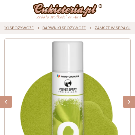
ATKI SPOŻYWCZE
BARWNIKI SPOŻYWCZE
ZAMSZE W SPRAYU