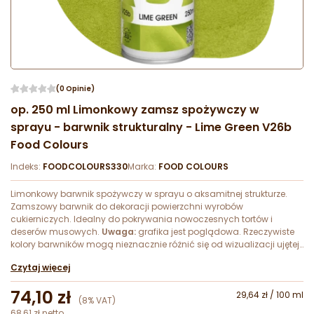
(0 Opinie)
op. 250 ml Limonkowy zamsz spożywczy w
sprayu - barwnik strukturalny - Lime Green V26b
Food Colours
Indeks:
FOODCOLOURS330
Marka:
FOOD COLOURS
Limonkowy barwnik spożywczy w sprayu o aksamitnej strukturze.
Zamszowy barwnik do dekoracji powierzchni wyrobów
cukierniczych. Idealny do pokrywania nowoczesnych tortów i
deserów musowych.
Uwaga:
grafika jest poglądowa. Rzeczywiste
kolory barwników mogą nieznacznie różnić się od wizualizacji ujętej
na zdjęciach.
Czytaj więcej
74,10 zł
29,64 zł / 100 ml
(8% VAT)
68,61 zł netto