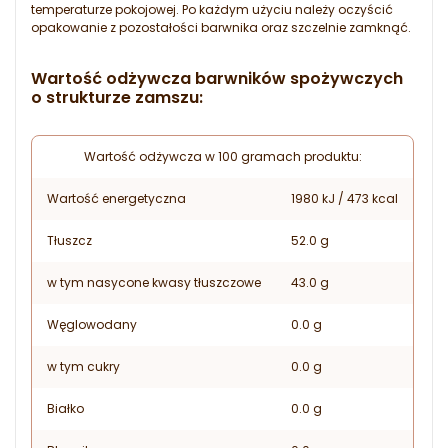
temperaturze pokojowej. Po każdym użyciu należy oczyścić
opakowanie z pozostałości barwnika oraz szczelnie zamknąć.
Wartość odżywcza barwników spożywczych
o strukturze zamszu:
Wartość odżywcza w 100 gramach produktu:
Wartość energetyczna
1980 kJ / 473 kcal
Tłuszcz
52.0 g
w tym nasycone kwasy tłuszczowe
43.0 g
Węglowodany
0.0 g
w tym cukry
0.0 g
Białko
0.0 g