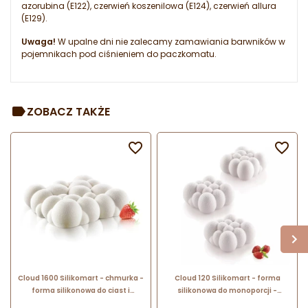
azorubina (E122), czerwień koszenilowa (E124), czerwień allura
(E129).
Uwaga!
W upalne dni nie zalecamy zamawiania barwników w
pojemnikach pod ciśnieniem do paczkomatu.
ZOBACZ TAKŻE


Cloud 1600 Silikomart - chmurka -
Cloud 120 Silikomart - forma
forma silikonowa do ciast i
silikonowa do monoporcji -
deserów - dł. 200 x wys. 55 mm /
chmurka - dł. 71 x szer. 71 x wys. 34