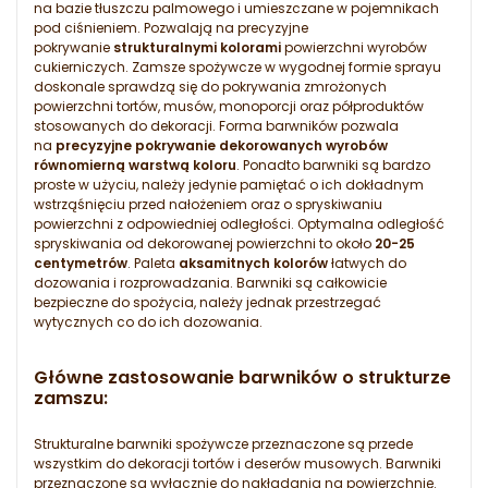
na bazie tłuszczu palmowego i umieszczane w pojemnikach
pod ciśnieniem. Pozwalają na precyzyjne
pokrywanie
strukturalnymi kolorami
powierzchni wyrobów
cukierniczych. Zamsze spożywcze w wygodnej formie sprayu
doskonale sprawdzą się do pokrywania zmrożonych
powierzchni tortów, musów, monoporcji oraz półproduktów
stosowanych do dekoracji. Forma barwników pozwala
na
precyzyjne pokrywanie dekorowanych wyrobów
równomierną warstwą koloru
. Ponadto barwniki są bardzo
proste w użyciu, należy jedynie pamiętać o ich dokładnym
wstrząśnięciu przed nałożeniem oraz o spryskiwaniu
powierzchni z odpowiedniej odległości. Optymalna odległość
spryskiwania od dekorowanej powierzchni to około
20-25
centymetrów
. Paleta
aksamitnych kolorów
łatwych do
dozowania i rozprowadzania. Barwniki są całkowicie
bezpieczne do spożycia, należy jednak przestrzegać
wytycznych co do ich dozowania.
Główne zastosowanie barwników o strukturze
zamszu:
Strukturalne barwniki spożywcze przeznaczone są przede
wszystkim do dekoracji tortów i deserów musowych. Barwniki
przeznaczone są wyłącznie do nakładania na powierzchnię.