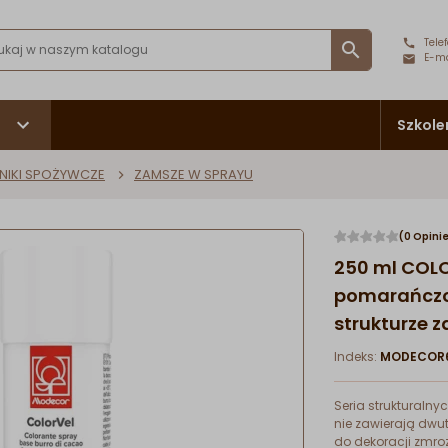
Telef

E-ma
Szkole
NIKI SPOŻYWCZE
ZAMSZE W SPRAYU
(0 Opini
250 ml COL
pomarańczo
strukturze 
Indeks:
MODECOR6
Seria strukturaln
nie zawierają dwut
do dekoracji zmro