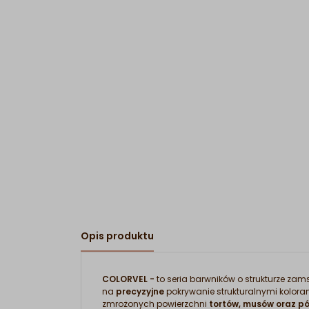
Opis produktu
COLORVEL -
to seria barwników o strukturze z
na
precyzyjne
pokrywanie strukturalnymi kolor
zmrożonych powierzchni
tortów, musów oraz p