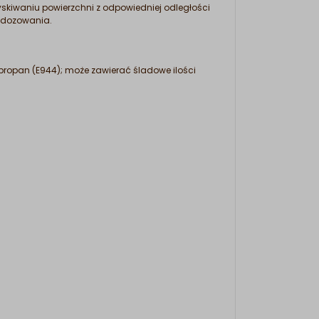
yskiwaniu powierzchni z odpowiedniej odległości
h dozowania.
, propan (E944); może zawierać śladowe ilości