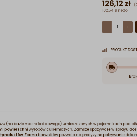
126,12 zł
(
102,54 zł netto
-
+
PRODUKT DOST
local_shipping
Brak
amszu (na bazie masła kakaowego) umieszczonych w pojemnikach pod ciś
ami
powierzchni
wyrobów cukierniczych. Zamsze spożywcze w sprayu dos
ółproduktów
. Forma barwników pozwala na precyzyjne pokrywanie deko