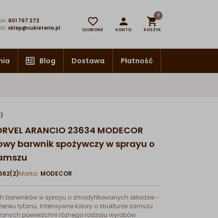
0



on:
601 767 272
il:
sklep@cukieteria.pl
ULUBIONE
KONTO
KOSZYK
nia
Blog
Dostawa
Płatność
e)
ORVEL ARANCIO 23634 MODECOR
wy barwnik spożywczy w sprayu o
zamszu
62(2)
Marka:
MODECOR
ych barwników w sprayu o zmodyfikowanych składzie -
lenku tytanu. Intensywne kolory o strukturze zamszu
żonych powierzchni różnego rodzaju wyrobów