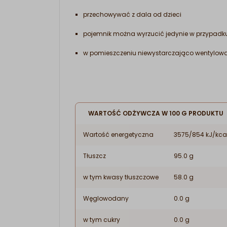
przechowywać z dala od dzieci
pojemnik można wyrzucić jedynie w przypadku 
w pomieszczeniu niewystarczająco wentylow
WARTOŚĆ ODŻYWCZA W 100 G PRODUKTU
Wartość energetyczna
3575/854 kJ/kca
Tłuszcz
95.0 g
w tym kwasy tłuszczowe
58.0 g
Węglowodany
0.0 g
w tym cukry
0.0 g