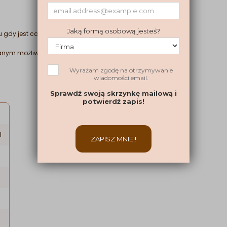
gdy jest całkowicie pusty
anym możliwe jest powstanie mieszanin wybuchowych
l