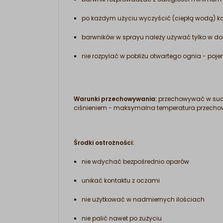
po każdym użyciu wyczyścić (ciepłą wodą) 
barwników w sprayu należy używać tylko w d
nie rozpylać w pobliżu otwartego ognia - poj
Warunki przechowywania:
przechowywać w suchy
ciśnieniem - maksymalna temperatura przechowy
Środki ostrożności:
nie wdychać bezpośrednio oparów
unikać kontaktu z oczami
nie użytkować w nadmiernych ilościach
nie palić nawet po zużyciu