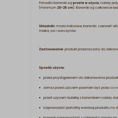
Ponadto barwniki są
proste w użyciu
, należy je
(minimum
20-25 cm
). Barwniki są całkowicie 
Składniki:
masło kakaowe, barwniki: czerwień allu
mleka, soi i siarczynów.
Zastosowanie:
produkt przeznaczony do dekoro
Sposób użycia:
przed przystąpieniem do dekorowania produkt 
zamsz przed użyciem powinien być przez co 
przed użyciem butelkę z barwnikiem należy d
rozprowadzić jednolitą warstwę produktu na
barwnik rozprowadzać z odległości minimum