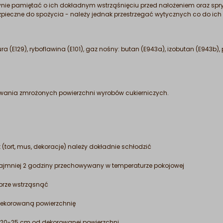
dynie pamiętać o ich dokładnym wstrząśnięciu przed nałożeniem oraz spr
bezpieczne do spożycia - należy jednak przestrzegać wytycznych co do ic
ra (E129), ryboflawina (E101), gaz nośny: butan (E943a), izobutan (E943b)
wania zmrożonych powierzchni wyrobów cukierniczych.
(tort, mus, dekoracje) należy dokładnie schłodzić
najmniej 2 godziny przechowywany w temperaturze pokojowej
obrze wstrząsnąć
 dekorowaną powierzchnię
 20-25 cm od dekorowanej powierzchni