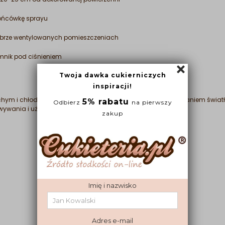
końcówkę sprayu
obrze wentylowanych pomieszczeniach
emnik pod ciśnieniem
m i chłodnym miejscu; chronić przed bezpośrednim działaniem światła 
wania i użycia to 50°C).