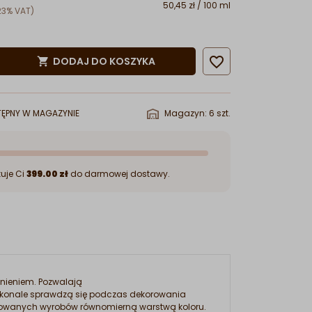
50,45 zł / 100 ml
23% VAT)

DODAJ DO KOSZYKA

ĘPNY W MAGAZYNIE
Magazyn: 6 szt.
uje Ci
399.00 zł
do darmowej dostawy.
nieniem. Pozwalają
konale sprawdzą się podczas dekorowania
rowanych wyrobów równomierną warstwą koloru.