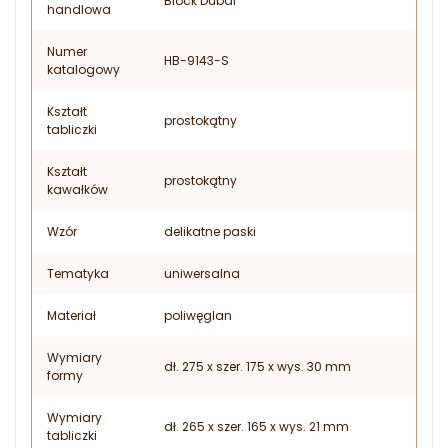
Block Dubai
handlowa
Numer
HB-9143-S
katalogowy
Kształt
prostokątny
tabliczki
Kształt
prostokątny
kawałków
Wzór
delikatne paski
Tematyka
uniwersalna
Materiał
poliwęglan
Wymiary
dł. 275 x szer. 175 x wys. 30 mm
formy
Wymiary
dł. 265 x szer. 165 x wys. 21 mm
tabliczki