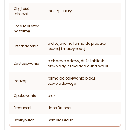
Objętość
1000 g - 1.0 kg
tabliczki
Ilość tabliczek
1
na formę
profesjonalna forma do produkcji
Przeznaczenie
ręcznej i maszynowej
blok czekoladowy, duże tabliczki
Zastosowanie
czekolady, czekolada dubajska XL
forma do odlewania bloku
Rodzaj
czekoladowego
Opakowanie
brak
Producent
Hans Brunner
Dystrybutor
Sempre Group