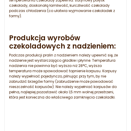
temperowania czekolady zapewnia: satynowy połysk
czekolady, doskonałą łamliwość, kurczliwość czekolady
podczas chłodzenia (co ułatwia wyjmowanie czekoladek z
formy).
Produkcja wyrobów
czekoladowych z nadzieniem:
Podczas produkcji pralin z nadzieniem należy upewnić się, że
nadzienie jest wystarczająco gładkie i płynne. Temperatura
nadzienia nie powinna być wyższa niż 28°C, wyższa
temperatura może spowodować topnienie korpusu. Korpusy
należy wypełniać pojedynczo, pilnując przy tym, by nie
zabrudzić brzegów formy (zabrudzenie może powodować
nieszczelność korpusów). Nie należy wypełniać korpusów do
pełna, najlepiej pozostawić około 1,5 mm wolnej przestrzeni,
która jest konieczna do właściwego zamknięcia czekoladki.