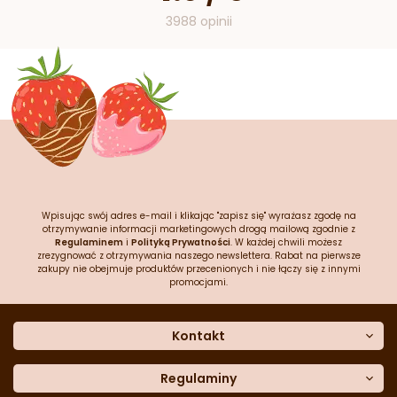
3988 opinii
Wpisując swój adres e-mail i klikając "zapisz się" wyrażasz zgodę na
otrzymywanie informacji marketingowych drogą mailową zgodnie z
Regulaminem
i
Polityką Prywatności
. W każdej chwili możesz
zrezygnować z otrzymywania naszego newslettera. Rabat na pierwsze
zakupy nie obejmuje produktów przecenionych i nie łączy się z innymi
promocjami.
Kontakt
O nas
Dane kontaktowe
Regulaminy
Często zadawane pytania