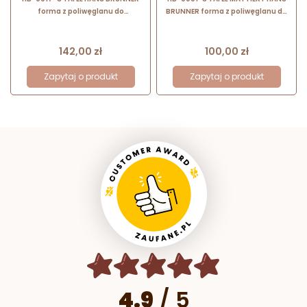
forma z poliwęglanu do
BRUNNER forma z poliwęglanu do
klasycznych tabliczek czekolady
klasycznych tabliczek czekolady
Cena
Cena
142,00 zł
100,00 zł
Zapytaj o produkt
Zapytaj o produkt
4.9
/
5