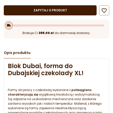

ZAPYTAJ O PRODUKT
local_shipping
Brakuje Ci
399.00 zł
do darmowej dostawy.
Opis produktu
Blok Dubai, forma do
Dubajskiej czekolady XL!
Formy do pracy z czekoladą wykonane z
poliwęglanu
charakteryzują się
wyjątkową trwałością i wytrzymałością.
Są odporne na uszkodzenia mechaniczne oraz działanie
zarówno wysokich jak i niskich temperatur. Materiał, z którego
wykonane są formy zapewnia idealnie błyszczącą
powierzchnię wyrobów czekoladowych oraz zmniejsza ryzyko