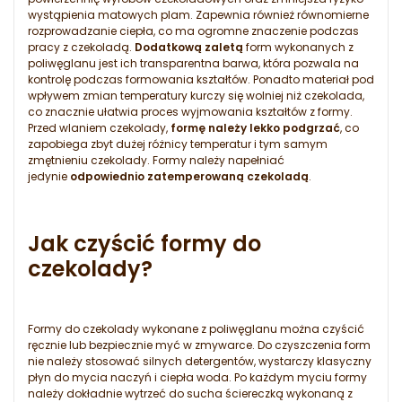
wystąpienia matowych plam. Zapewnia również równomierne
rozprowadzanie ciepła, co ma ogromne znaczenie podczas
pracy z czekoladą.
Dodatkową zaletą
form wykonanych z
poliwęglanu jest ich transparentna barwa, która pozwala na
kontrolę podczas formowania kształtów. Ponadto materiał pod
wpływem zmian temperatury kurczy się wolniej niż czekolada,
co znacznie ułatwia proces wyjmowania kształtów z formy.
Przed wlaniem czekolady,
formę należy lekko podgrzać
, co
zapobiega zbyt dużej różnicy temperatur i tym samym
zmętnieniu czekolady. Formy należy napełniać
jedynie
odpowiednio zatemperowaną czekoladą
.
Jak czyścić formy do
czekolady?
Formy do czekolady wykonane z poliwęglanu można czyścić
ręcznie lub bezpiecznie myć w zmywarce. Do czyszczenia form
nie należy stosować silnych detergentów, wystarczy klasyczny
płyn do mycia naczyń i ciepła woda. Po każdym myciu formy
należy dokładnie wytrzeć do sucha ściereczką wykonaną z