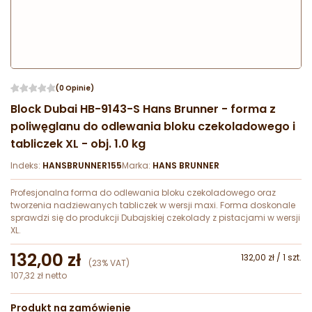
(0 Opinie)
Block Dubai HB-9143-S Hans Brunner - forma z
poliwęglanu do odlewania bloku czekoladowego i
tabliczek XL - obj. 1.0 kg
Indeks:
HANSBRUNNER155
Marka:
HANS BRUNNER
Profesjonalna forma do odlewania bloku czekoladowego oraz
tworzenia nadziewanych tabliczek w wersji maxi. Forma doskonale
sprawdzi się do produkcji Dubajskiej czekolady z pistacjami w wersji
XL.
132,00 zł
132,00 zł / 1 szt.
(23% VAT)
107,32 zł netto
Produkt na zamówienie