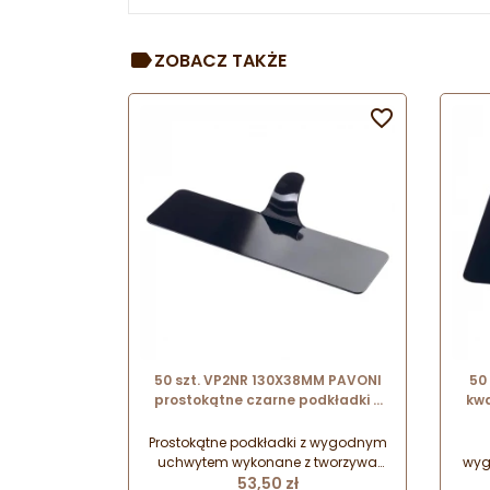
ZOBACZ TAKŻE

50 szt. VP2NR 130X38MM PAVONI
50
prostokątne czarne podkładki z
kwa
uchwytem do serwowania
monoporcji
Prostokątne podkładki z wygodnym
uchwytem wykonane z tworzywa
wyg
Cena
przeznaczonego do kontaktu z
53,50 zł
t