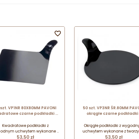

 szt. VP1NR 80X80MM PAVONI
50 szt. VP3NR ŚR.80MM PAV
dratowe czarne podkładki z
okrągłe czarne podkładki 
uchwytem do serwowania
uchwytem do serwowani
monoporcji
monoporcji
Kwadratowe podkładki z
Okrągłe podkładki z wygod
odnym uchwytem wykonane z
uchwytem wykonane z tworz
Cena
Cena
worzywa przeznaczonego do
53,50 zł
przeznaczonego do kontaktu
53,50 zł