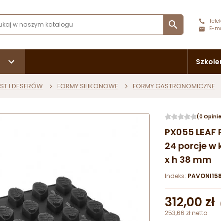
Telef

E-ma
Szkole
ST I DESERÓW
FORMY SILIKONOWE
FORMY GASTRONOMICZNE
(0 Opini
PX055 LEAF 
24 porcje w 
x h 38 mm
Indeks:
PAVONI15
312,00 zł
253,66 zł netto