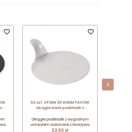


ONI
50 szt. VP3BN ŚR.80MM PAVONI
50 szt.
z
okrągłe białe podkładki z
okrągłe t
a
uchwytem do serwowania
z uchw
monoporcji
nym
Okrągłe podkładki z wygodnym
Okrągłe 
ywa
uchwytem wykonane z tworzywa
uchwytem
Cena
 z
przeznaczonego do kontaktu z
53,50 zł
przezna