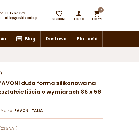
0



on:
601 767 272
il:
sklep@cukieteria.pl
ULUBIONE
KONTO
KOSZYK
nia
Blog
Dostawa
Płatność
e)
PAVONI duża forma silikonowa na
kształcie liścia o wymiarach 86 x 56
8
Marka:
PAVONI ITALIA
(23% VAT)