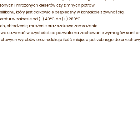
zonych i mrożonych deserów czy zimnych potraw.
likonu, który jest całkowicie bezpieczny w kontakcie z żywnością.
ratur w zakresie od (-) 40°C do (+) 280°C.
ch, chłodzenie, mrożenie oraz szokowe zamrażanie.
atwo utrzymać w czystości, co pozwala na zachowanie wymogów sanitar
gotowych wyrobów oraz redukuje ilość miejsca potrzebnego do przechow