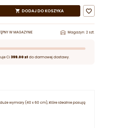

DODAJ DO KOSZYKA

ĘPNY W MAGAZYNIE
Magazyn: 2 szt.
uje Ci
399.00 zł
do darmowej dostawy.
 duże wymiary (40 x 60 cm), które idealnie pasują