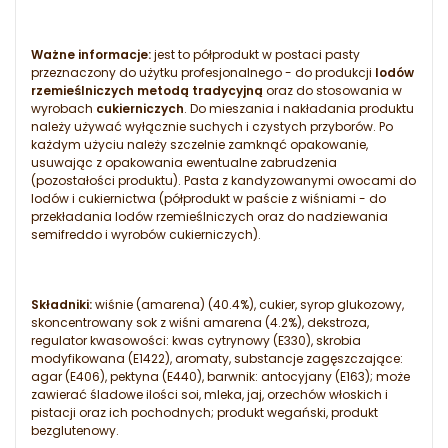
Ważne informacje:
jest to półprodukt w postaci pasty
przeznaczony do użytku profesjonalnego - do produkcji
lodów
rzemieślniczych metodą tradycyjną
oraz do stosowania w
wyrobach
cukierniczych
. Do mieszania i nakładania produktu
należy używać wyłącznie suchych i czystych przyborów. Po
każdym użyciu należy szczelnie zamknąć opakowanie,
usuwając z opakowania ewentualne zabrudzenia
(pozostałości produktu). Pasta z kandyzowanymi owocami do
lodów i cukiernictwa (półprodukt w paście z wiśniami - do
przekładania lodów rzemieślniczych oraz do nadziewania
semifreddo i wyrobów cukierniczych).
Składniki:
wiśnie (amarena) (40.4%), cukier, syrop glukozowy,
skoncentrowany sok z wiśni amarena (4.2%), dekstroza,
regulator kwasowości: kwas cytrynowy (E330), skrobia
modyfikowana (E1422), aromaty, substancje zagęszczające:
agar (E406), pektyna (E440), barwnik: antocyjany (E163); może
zawierać śladowe ilości soi, mleka, jaj, orzechów włoskich i
pistacji oraz ich pochodnych; produkt wegański, produkt
bezglutenowy.