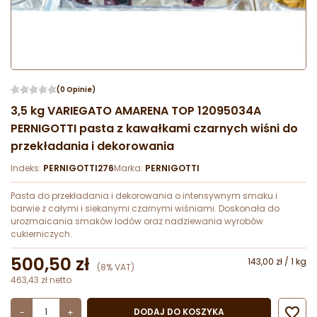
(0 Opinie)
3,5 kg VARIEGATO AMARENA TOP 12095034A
PERNIGOTTI pasta z kawałkami czarnych wiśni do
przekładania i dekorowania
Indeks:
PERNIGOTTI276
Marka:
PERNIGOTTI
Pasta do przekładania i dekorowania o intensywnym smaku i
barwie z całymi i siekanymi czarnymi wiśniami. Doskonała do
urozmaicania smaków lodów oraz nadziewania wyrobów
cukierniczych.
500,50 zł
143,00 zł / 1 kg
(8% VAT)
463,43 zł netto

DODAJ DO KOSZYKA
-
+