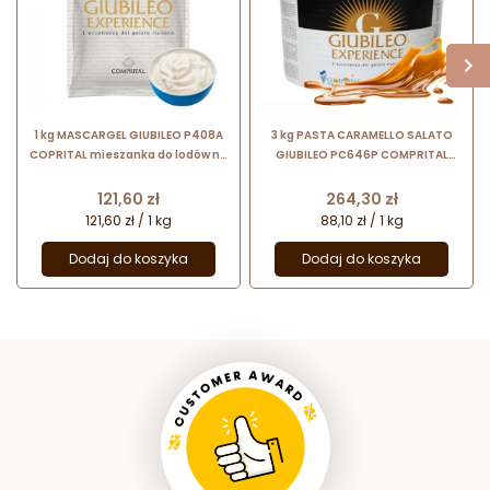
1 kg MASCARGEL GIUBILEO P408A
3 kg PASTA CARAMELLO SALATO
COPRITAL mieszanka do lodów na
GIUBILEO PC646P COMPRITAL
bazie serka mascarpone w
pasta słony karmel z cukrem
proszku
trzcinowym i gronowym
Cena
Cena
121,60 zł
264,30 zł
121,60 zł / 1 kg
88,10 zł / 1 kg
Dodaj do koszyka
Dodaj do koszyka