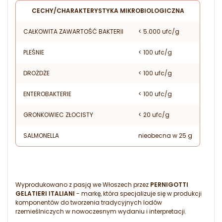
CECHY/CHARAKTERYSTYKA MIKROBIOLOGICZNA
CAŁKOWITA ZAWARTOŚĆ BAKTERII
< 5.000 ufc/g
PLEŚNIE
< 100 ufc/g
DROŻDŻE
< 100 ufc/g
ENTEROBAKTERIE
< 100 ufc/g
GRONKOWIEC ZŁOCISTY
< 20 ufc/g
SALMONELLA
nieobecna w 25 g
Wyprodukowano z pasją we Włoszech przez
PERNIGOTTI
GELATIERI ITALIANI
- markę, która specjalizuje się w produkcji
komponentów do tworzenia tradycyjnych lodów
rzemieślniczych w nowoczesnym wydaniu i interpretacji.