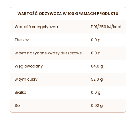
WARTOŚĆ ODŻYWCZA W 100 GRAMACH PRODUKTU
Wartość energetyczna
1101/259 kJ/kcal
Tłuszcz
0.0 g
w tym nasycone kwasy tłuszczowe
0.0 g
Węglowodany
64.0 g
w tym cukry
52.0 g
Białko
0.0 g
Sól
0.02 g