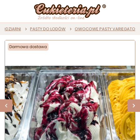
 LODZIARNI
PASTY DO LODÓW
OWOCOWE PASTY VARIEGATO
Darmowa dostawa