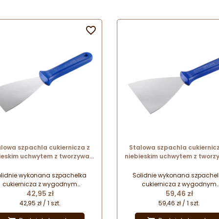

lowa szpachla cukiernicza z
Stalowa szpachla cukiernic
ieskim uchwytem z tworzywa -
niebieskim uchwytem z tworz
4.5 x szer. 8 cm - nr. kat. 68675
dł. 24.5 x szer. 12 cm - nr. ka
Thermohauser
68695 Thermohauser
lidnie wykonana szpachelka
Solidnie wykonana szpache
cukiernicza z wygodnym
cukiernicza z wygodnym
Cena
Cena
uchwytem. Szpachla do
42,95 zł
uchwytem. Szpachla do
59,46 zł
temperowania czekolady.
temperowania czekolady.
42,95 zł / 1 szt.
59,46 zł / 1 szt.
Doskonała do porcjowania i
Doskonała do porcjowania 