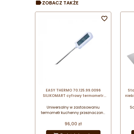
ZOBACZ TAKŻE

EASY THERMO 70.125.99.0096
Sta
SILIKOMART cyfrowy termometr
nieb
spożywczy ze stalową sondą
dł. 2
temperatury
Uniwersalny w zastosowaniu
So
termometr kuchenny przeznaczony
do monitorowania temperatury
Cena
przygotowywanych deserów i
96,00 zł
potraw. W zestawie znajduje się