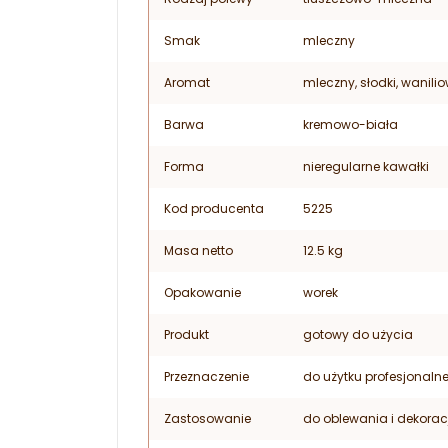
Smak
mleczny
Aromat
mleczny, słodki, wanili
Barwa
kremowo-biała
Forma
nieregularne kawałki
Kod producenta
5225
Masa netto
12.5 kg
Opakowanie
worek
Produkt
gotowy do użycia
Przeznaczenie
do użytku profesjonaln
Zastosowanie
do oblewania i dekorac