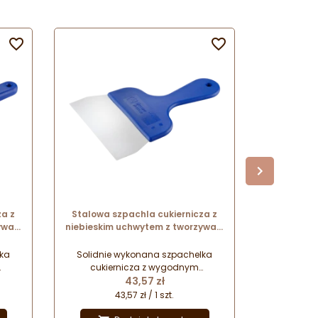


za z
Stalowa szpachla cukiernicza z
THERMO 
ywa -
niebieskim uchwytem z tworzywa -
SILIKOMAR
t.
dł. 24.5 x szer. 15 cm - nr. kat.
z si
68705 Thermohauser
lka
Solidnie wykonana szpachelka
Termomet
cukiernicza z wygodnym
siliko
Cena
uchwytem. Szpachla do
43,57 zł
kontrol
temperowania czekolady.
produkta
43,57 zł / 1 szt.
i
Doskonała do porcjowania i
Doskonale 