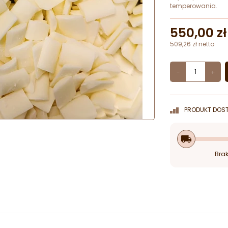
temperowania.
550,00 zł
509,26 zł netto
-
+
PRODUKT DOST
local_shipping
Brak