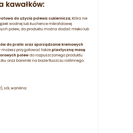
ia kawałków:
otowa do użycia polewa cukiernicza
, która nie
pieli wodnej lub kuchence mikrofalowej.
nnych polew, do produktu można dodać mleko lub
sów do pralin oraz sporządzanie kremowych
ewy możesz przygotować także
plastyczną masę
lorowych polew
do rozpuszczonego produktu
ku oraz barwniki na bazie tłuszczu roślinnego.
, sól, wanilina.