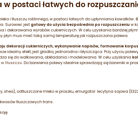
za w postaci łatwych do rozpuszczan
eka i tłuszczu roślinnego, w postaci łatwych do upłynniania kawałków.
G
. Surowiec jest
gotowy do użycia bezpośrednio po rozpuszczeniu
w ką
ia i dekorowania wyrobów cukierniczych. W celu uzyskania bardziej pły
y płyn musi mieć taką samą temperaturę jak rozpuszczona polewa.
u dekoracji cukierniczych, wykonywanie napisów, formowanie korpu
ze idealny efekt, jest gładka, jednorodna i błyszcząca. Przy użyciu pol
awdza się do wałkowania, obkładania i modelowania. W celu uzyskania
ko
w tłuszczu.
Do barwienia polewy idealnie sprawdzają się barwniki w prosz
owy, shea), odtłuszczone mleko w proszku, emulgator: lecytyna sojowa (E322)
i kwasów tłuszczowych trans.
soję.