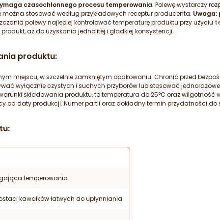
wymaga czasochłonnego procesu temperowania
. Polewę wystarczy roz
ewę można stosować według przykładowych receptur producenta.
Uwaga: 
czania polewy najlepiej kontrolować temperaturę produktu przy użyciu
t
rodukt, aż do uzyskania jednolitej i gładkiej konsystencji.
nia produktu:
ym miejscu, w szczelnie zamkniętym opakowaniu. Chronić przed bezpośr
wać wyłącznie czystych i suchych przyborów lub stosować jednorazowe 
arunki składowania produktu, to temperatura do 25°C oraz wilgotność 
y od daty produkcji. Numer partii oraz dokładny termin przydatności do
tu:
agająca temperowania
ostaci kawałków łatwych do upłynniania