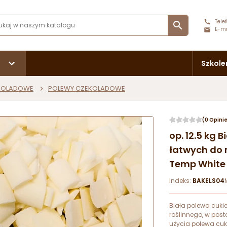
Telef

E-ma
Szkole
KOLADOWE
POLEWY CZEKOLADOWE
(0 Opini
op. 12.5 kg 
łatwych do 
Temp White 
Indeks:
BAKELS04
Biała polewa cuki
roślinnego, w pos
użycia polewa cuk