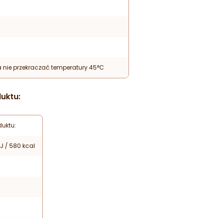
 nie przekraczać temperatury 45°C
uktu:
uktu:
J / 580 kcal