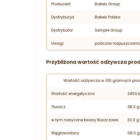
Producent
Bakels Group
Dystrybucja
Bakels Polska
Dystrybutor
Sempre Group
Uwagi
podczas rozpuszczania
Przybliżona wartość odżywcza prod
Wartość odżywcza w 100 gramach prod
Wartość energetyczna
2450 k
Tłuszcz
38.0 g
w tym nasycone kwasy tłuszczowe
32.0 g
Węglowodany
58.0 g