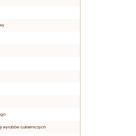
owy
ego
ji wyrobów cukierniczych