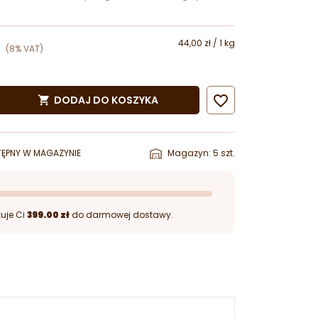
44,00 zł / 1 kg
(8% VAT)

DODAJ DO KOSZYKA

ĘPNY W MAGAZYNIE
Magazyn: 5 szt.
uje Ci
399.00 zł
do darmowej dostawy.