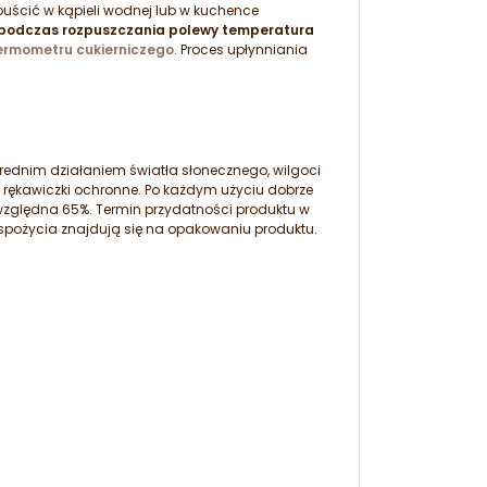
puścić w kąpieli wodnej lub w kuchence
podczas rozpuszczania polewy temperatura
ermometru cukierniczego
. Proces upłynniania
ednim działaniem światła słonecznego, wilgoci
rękawiczki ochronne. Po każdym użyciu dobrze
względna 65%. Termin przydatności produktu w
 spożycia znajdują się na opakowaniu produktu.