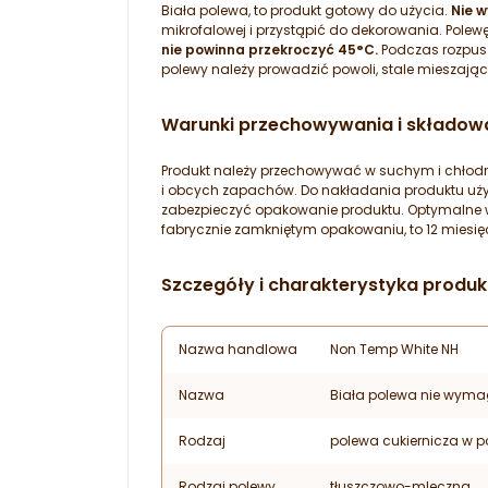
Biała polewa, to produkt gotowy do użycia.
Nie 
mikrofalowej i przystąpić do dekorowania. Pol
nie powinna przekroczyć 45°C.
Podczas rozpusz
polewy należy prowadzić powoli, stale mieszając p
Warunki przechowywania i składowa
Produkt należy przechowywać w suchym i chłodn
i obcych zapachów. Do nakładania produktu uży
zabezpieczyć opakowanie produktu. Optymalne w
fabrycznie zamkniętym opakowaniu, to 12 miesięc
Szczegóły i charakterystyka produk
Nazwa handlowa
Non Temp White NH
Nazwa
Biała polewa nie wym
Rodzaj
polewa cukiernicza w p
Rodzaj polewy
tłuszczowo-mleczna