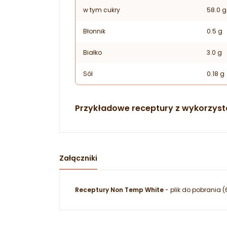
w tym cukry
58.0 g
Błonnik
0.5 g
Białko
3.0 g
Sól
0.18 g
Przykładowe receptury z wykorzysta
Załączniki
Receptury Non Temp White
- plik do pobrania (