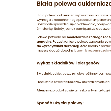
Biała polewa cukiernic
Biała polewa cukiernicza wytwarzana na bazie ml
wymaga czasochłonnego procesu temperowania
Doskonale sprawdza się do oblewania, pokrywan
śmietankę. Należy jednak pamiętać, że dodawan
Polewa pozwala na
modelowanie różnego rodzaj
ganache
. Po zastygnięciu polewa zapewnia zaws
do wykonywania dekoracji
, która idealnie spr
możesz dodać dowolny
barwnik rozpuszczalny 
Wykaz składników i alergenów:
Składniki:
cukier, tłuszcze i oleje roślinne (palm
Produkt nie zawiera tłuszczów utwardzonych, an
Alergeny:
produkt zawiera mleko, w tym laktozę i 
Sposób użycia polewy: