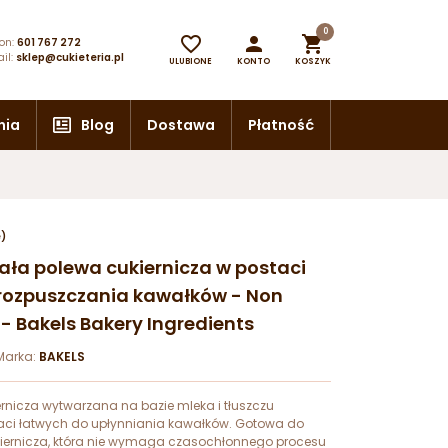
0



on:
601 767 272
il:
sklep@cukieteria.pl
ULUBIONE
KONTO
KOSZYK
nia
Blog
Dostawa
Płatność
e)
Biała polewa cukiernicza w postaci
rozpuszczania kawałków - Non
- Bakels Bakery Ingredients
Marka:
BAKELS
ernicza wytwarzana na bazie mleka i tłuszczu
taci łatwych do upłynniania kawałków. Gotowa do
iernicza, która nie wymaga czasochłonnego procesu