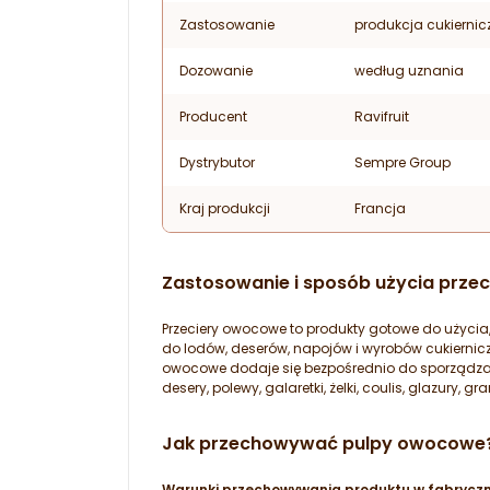
Zastosowanie
produkcja cukiernic
Dozowanie
według uznania
Producent
Ravifruit
Dystrybutor
Sempre Group
Kraj produkcji
Francja
Zastosowanie i sposób użycia prz
Przeciery owocowe to produkty gotowe do użyci
do lodów, deserów, napojów i wyrobów cukiernicz
owocowe dodaje się bezpośrednio do sporządz
desery, polewy, galaretki, żelki, coulis, glazury, gra
Jak przechowywać pulpy owocowe
Warunki przechowywania
produktu w fabrycz