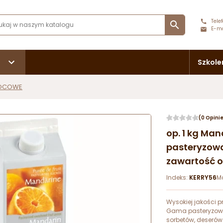
Telef

E-ma
Szkole
OCOWE
(0 Opini
op. 1 kg Ma
pasteryzowa
zawartość 
Indeks:
KERRY56
M
Wysokiej jakości 
Gama pasteryzowa
sorbetów, deseró