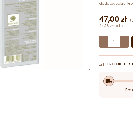
dodatek cukru. P
47,00 zł
(
44,76 zł netto
-
+
PRODUKT DOST
local_shipping
Brak