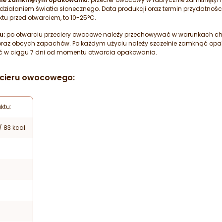
ziałaniem światła słonecznego. Data produkcji oraz termin przydatnośc
u przed otwarciem, to 10-25°C.
u:
po otwarciu przeciery owocowe należy przechowywać w warunkach chł
raz obcych zapachów. Po każdym użyciu należy szczelnie zamknąć opak
żyć w ciągu 7 dni od momentu otwarcia opakowania.
ecieru owocowego:
ktu:
/ 83 kcal