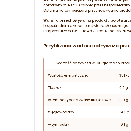
chłodnym miejscu. Chronić przez bezpośrednim d
Optymalna temperatura przechowywania produkt
Warunki przechowywania
produktu po otwarci
bezpośrednim działaniem światła słonecznego o
temperaturze od 0°C do 4°C. Produkt należy zu
Przybliżona wartość odżywcza prz
Wartość odżywcza w 100 gramach produ
Wartość energetyczna
351 kJ 
Tłuszcz
0.2 g
w tym nasycone kwasy tłuszczowe
0.0 g
Węglowodany
19.4 g
w tym cukry
19.1 g