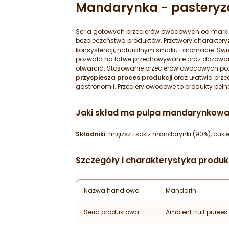
Mandarynka - pasteryz
Seria gotowych przecierów owocowych od mark
bezpieczeństwa produktów. Przetwory charakteryz
konsystencji, naturalnym smaku i aromacie. Św
pozwala na łatwe przechowywanie oraz dozowani
otwarcia. Stosowanie przecierów owocowych p
przyspiesza proces produkcji
oraz ułatwia prz
gastronomii. Przeciery owocowe to produkty pe
Jaki skład ma pulpa mandarynkow
Składniki:
miąższ i sok z mandarynki (90%), cukier
Szczegóły i charakterystyka produk
Nazwa handlowa
Mandarin
Seria produktowa
Ambient fruit purees