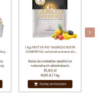
1 kg FRUTTA PIU' GIUBILEO B217B
5 ml MA
kcji
COMPRITAL naturalna baza do
BALDINI 
tu -
sorbetów owocowych do
aromat
stosowania na gorąco
ka
Baza do sorbetów oparta na
Seria n
cji
naturalnych składnikach
spożywc
Cena
tu.
pochodzenia roślinnego. Pozwala
81,60 zł
czystych 
na produkcję lodów wegańskich.
procesie 
81,60 zł / 1 kg
7
o
Przeznaczona do produkcji wysokiej
Przeznaczo
.
jakości lodów rzemieślniczych.
przypra
Dodaj do koszyka


napojów.
ek