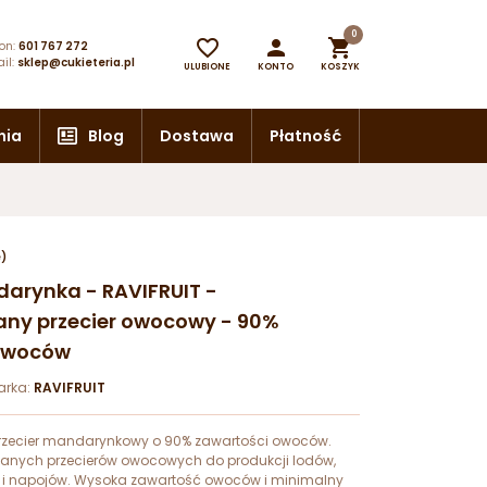
0



on:
601 767 272
il:
sklep@cukieteria.pl
ULUBIONE
KONTO
KOSZYK
nia
Blog
Dostawa
Płatność
e)
ndarynka - RAVIFRUIT -
ny przecier owocowy - 90%
owoców
arka:
RAVIFRUIT
przecier mandarynkowy o 90% zawartości owoców.
nych przecierów owocowych do produkcji lodów,
w i napojów. Wysoka zawartość owoców i minimalny