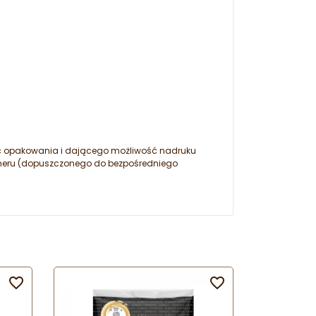
ść opakowania i dającego możliwość nadruku
olimeru (dopuszczonego do bezpośredniego

