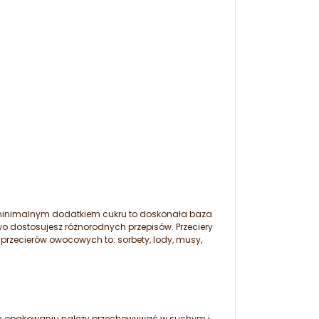
i minimalnym dodatkiem cukru to doskonała baza
wo dostosujesz różnorodnych przepisów. Przeciery
rzecierów owocowych to: sorbety, lody, musy,
m opakowaniu należy przechowywać w suchym i