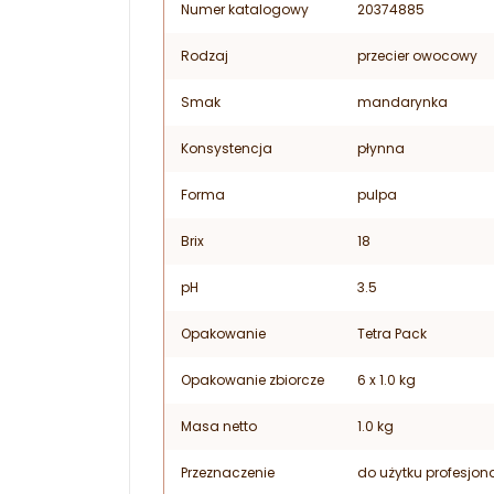
Numer katalogowy
20374885
Rodzaj
przecier owocowy
Smak
mandarynka
Konsystencja
płynna
Forma
pulpa
Brix
18
pH
3.5
Opakowanie
Tetra Pack
Opakowanie zbiorcze
6 x 1.0 kg
Masa netto
1.0 kg
Przeznaczenie
do użytku profesjon