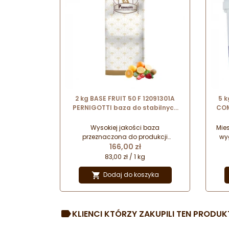
2 kg BASE FRUIT 50 F 12091301A
5 k
PERNIGOTTI baza do stabilnych
COM
sorbetów o kremowej konsystencji
Wysokiej jakości baza
Mie
przeznaczona do produkcji
wy
Cena
sorbetów owocowych na bazie
166,00 zł
prze
owoców lub z dodatkiem
l
83,00 zł / 1 kg
skoncentrowanych past
D
owocowych. Pozwala uzyskać
Dodaj do koszyka

sorbety o stabilnej strukturze i
kremowej konsystencji.
KLIENCI KTÓRZY ZAKUPILI TEN PRODUKT