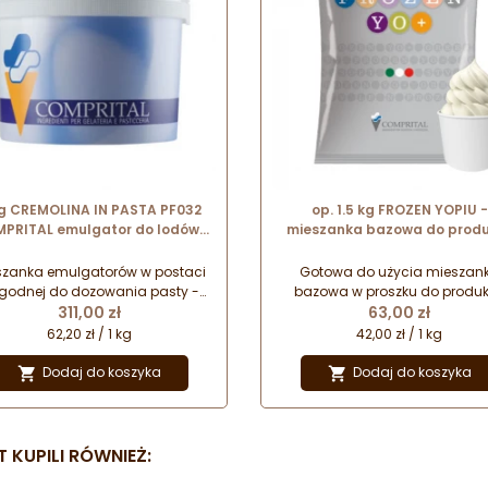
g CREMOLINA IN PASTA PF032
op. 1.5 kg FROZEN YOPIU -
PRITAL emulgator do lodów i
mieszanka bazowa do produ
sorbetów w postaci pasty
jogurtu mrożonego z automa
nr. kat. P654 Comprital
szanka emulgatorów w postaci
Gotowa do użycia mieszan
godnej do dozowania pasty -
bazowa w proszku do produk
Cena
Cena
znaczona do lodów mlecznych,
311,00 zł
jogurtu mrożonego z automa
63,00 zł
odów owocowych i sorbetów.
Naturalny smak jogurtu
62,20 zł / 1 kg
42,00 zł / 1 kg
oskonała rozpuszczalność w
niskotłuszczowego z mocn
procesie zimnym.
wyczuwalną kwaśną nutą
Dodaj do koszyka
Dodaj do koszyka


 KUPILI RÓWNIEŻ: