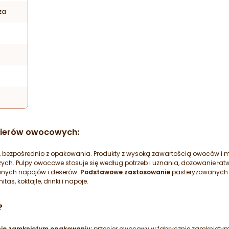
za
ecierów owocowych:
a, bezpośrednio z opakowania. Produkty z wysoką zawartością owoców 
ych. Pulpy owocowe stosuje się według potrzeb i uznania, dozowanie łat
anych napojów i deserów.
Podstawowe zastosowanie
pasteryzowanych p
nitas, koktajle, drinki i napoje.
?
nie zamkniętym opakowaniu:
przecier owocowy w fabrycznie zamknięty