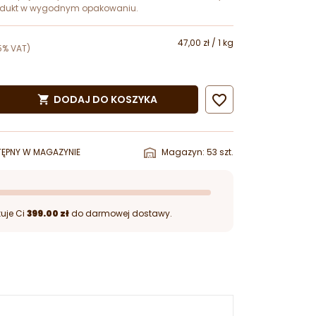
rodukt w wygodnym opakowaniu.
47,00 zł / 1 kg
5% VAT)

DODAJ DO KOSZYKA

ĘPNY W MAGAZYNIE
Magazyn: 53 szt.
uje Ci
399.00 zł
do darmowej dostawy.