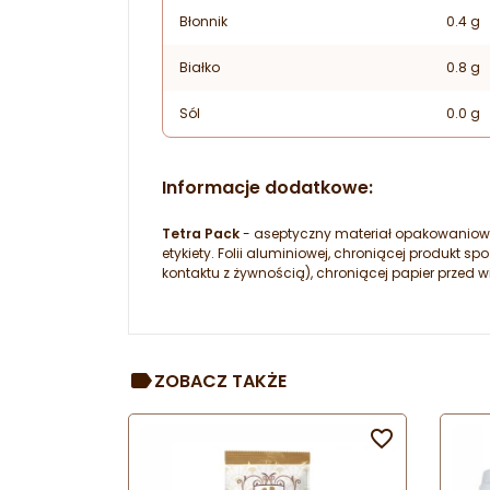
Błonnik
0.4 g
Białko
0.8 g
Sól
0.0 g
Informacje dodatkowe:
Tetra Pack
- aseptyczny materiał opakowaniowy
etykiety. Folii aluminiowej, chroniącej produkt
kontaktu z żywnością), chroniącej papier przed w
ZOBACZ TAKŻE
