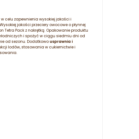
w celu zapewnienia wysokiej jakości i
Wysokiej jakości przeciery owocowe o płynnej
n Tetra Pack z nakrętką. Opakowanie produktu
łodniczych i spożyć w ciągu siedmiu dni od
nie od sezonu. Dodatkowo
usprawnia i
ji lodów, stosowania w cukiernictwie i
osowania.