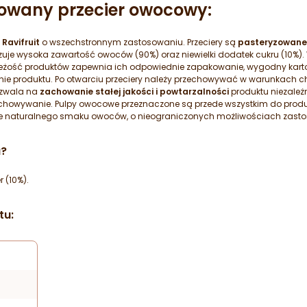
owany przecier owocowy:
i
Ravifruit
o wszechstronnym zastosowaniu. Przeciery są
pasteryzowane
uje wysoka zawartość owoców (90%) oraz niewielki dodatek cukru (10%). 
ieżość produktów zapewnia ich odpowiednie zapakowanie, wygodny karto
e produktu. Po otwarciu przeciery należy przechowywać w warunkach ch
ozwala na
zachowanie stałej jakości i powtarzalności
produktu niezależ
echowywanie. Pulpy owocowe przeznaczone są przede wszystkim do produkc
łne naturalnego smaku owoców, o nieograniczonych możliwościach zast
a?
 (10%).
tu: