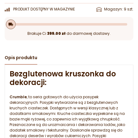
PRODUKT DOSTĘPNY W MAGAZYNIE
Magazyn: 9 szt.
local_shipping
Brakuje Ci
399.00 zł
do darmowej dostawy.
Opis produktu
Bezglutenowa kruszonka do
dekoracji:
Crumble
, to seria gotowych do użycia posypek
dekoracyjnych. Posypki wytwarzane są z bezglutenowych
kruchych ciasteczek. Dostępnych w wersji klasycznej lub z
dodatkami smakowymi. Kruche ciasteczka wypiekane są na
bazie mąki ryżowej, co zapewnia ich wyjątkową chrupkość.
Przeznaczone są do urozmaicania i dekorowania lodów, jako
dodatek smakowy i teksturalny. Doskonale sprawdzą się do
dekoracji deserów i wyrobów cukierniczych. Posypki