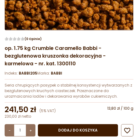
(0 Opinie)
op. 1.75 kg Crumble Caramello Babbi -
bezglutenowa kruszonka dekoracyjna -
karmelowa - nr. kat. 1300110
Indeks:
BABBI205
Marka:
BABBI
Seria chrupiących posypek o stabilnej konsystencji wytwarzanych z
bezglutenowych kruchych ciasteczek. Przeznaczone do
urozmaicania lodów i dekorowania wyrobów cukierniczych.
241,50 zł
13,80 zł / 100 g
(5% VAT)
230,00 zł netto

DODAJ DO KOSZYKA
-
+