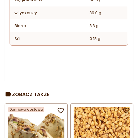
w tym cukry
39.0 g
Białko
3.3 g
Sól
0.18 g
ZOBACZ TAKŻE
Darmowa dostawa

