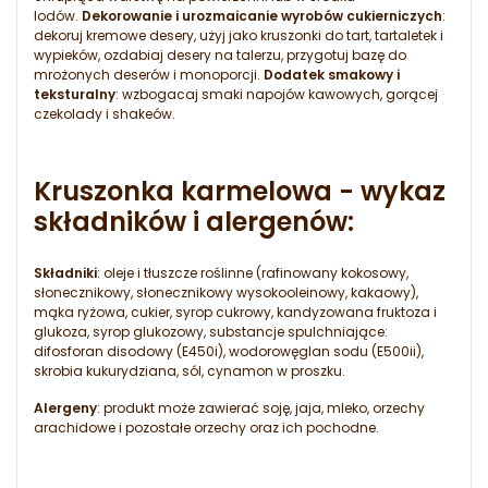
lodów.
Dekorowanie i urozmaicanie wyrobów cukierniczych
:
dekoruj kremowe desery, użyj jako kruszonki do tart, tartaletek i
wypieków, ozdabiaj desery na talerzu, przygotuj bazę do
mrożonych deserów i monoporcji.
Dodatek smakowy i
teksturalny
: wzbogacaj smaki napojów kawowych, gorącej
czekolady i shakeów.
Kruszonka karmelowa - wykaz
składników i alergenów:
Składniki
: oleje i tłuszcze roślinne (rafinowany kokosowy,
słonecznikowy, słonecznikowy wysokooleinowy, kakaowy),
mąka ryżowa, cukier, syrop cukrowy, kandyzowana fruktoza i
glukoza, syrop glukozowy, substancje spulchniające:
difosforan disodowy (E450i), wodorowęglan sodu (E500ii),
skrobia kukurydziana, sól, cynamon w proszku.
Alergeny
: produkt może zawierać soję, jaja, mleko, orzechy
arachidowe i pozostałe orzechy oraz ich pochodne.