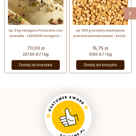
op. 3 kg Variegato Pistacchio Con
op. 500 g Orzechy arachidowe
Granella - 12093019 Pernigotti -
prażone karmelizowane - kostka
krem pistacjowy z chrupiącym
2-4 mm
dodatkiem pokruszonych
Cena
Cena
711,00 zł
15,75 zł
orzechów
237,00 zł / 1 kg
31,50 zł / 1 kg
Dodaj do koszyka
Dodaj do koszyka