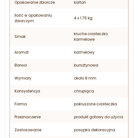
Opakowanie zbiorcze
karton
Ilość w opakowaniu
4 x 1.75 kg
zbiorczym
kruche ciasteczko
Smak
karmelowe
Aromat
karmelowy
Barwa
bursztynowa
Wymiary
około 8 mm
Konsystencja
chrupiąca
Forma
pokruszone ciasteczka
Przeznaczenie
produkt gotowy do użycia
Zastosowanie
posypka dekoracyjna