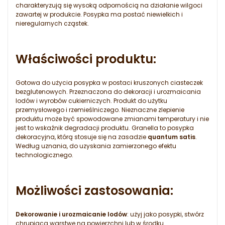
charakteryzują się wysoką odpornością na działanie wilgoci
zawartej w produkcie. Posypka ma postać niewielkich i
nieregularnych cząstek.
Właściwości produktu:
Gotowa do użycia posypka w postaci kruszonych ciasteczek
bezglutenowych. Przeznaczona do dekoracji i urozmaicania
lodów i wyrobów cukierniczych. Produkt do użytku
przemysłowego i rzemieślniczego. Nieznaczne zlepienie
produktu może być spowodowane zmianami temperatury i nie
jest to wskaźnik degradacji produktu. Granella to posypka
dekoracyjna, którą stosuje się na zasadzie
quantum satis
.
Według uznania, do uzyskania zamierzonego efektu
technologicznego.
Możliwości zastosowania:
Dekorowanie i urozmaicanie lodów
: użyj jako posypki, stwórz
chrupiąca warstwę na powierzchni lub w środku