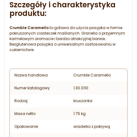
Szczegóły i charakterystyka
produktu:
Crumble Caramello
to gotowa do użycia posypka w formie
pokruszonych ciasteczek maślanych. Granella o przyjemnym
karmelowym aromacie i bardzo atrakcyjnej barwie.
Bezglutenowa posypka o uniwersalnym zastosowaniu w
cukiernictwie.
Nazwa handlowa
Crumble Caramello
Numer katalogowy
1.30.0110
Rodzaj
kruszonka
Masa netto
1.75 kg
Opakowanie
wiaderko z pokrywą