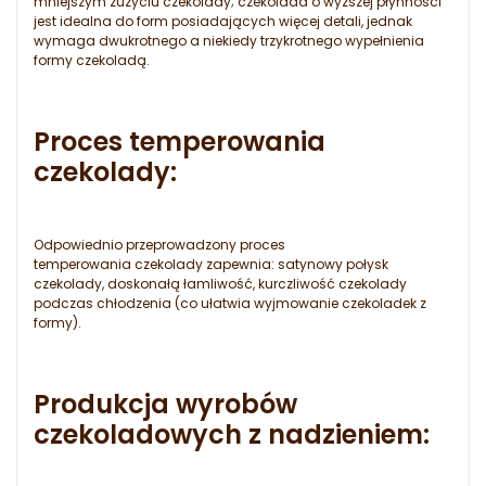
mniejszym zużyciu czekolady; czekolada o wyższej płynności
jest idealna do form posiadających więcej detali, jednak
wymaga dwukrotnego a niekiedy trzykrotnego wypełnienia
formy czekoladą.
Proces temperowania
czekolady:
Odpowiednio przeprowadzony proces
temperowania czekolady zapewnia: satynowy połysk
czekolady, doskonałą łamliwość, kurczliwość czekolady
podczas chłodzenia (co ułatwia wyjmowanie czekoladek z
formy).
Produkcja wyrobów
czekoladowych z nadzieniem: