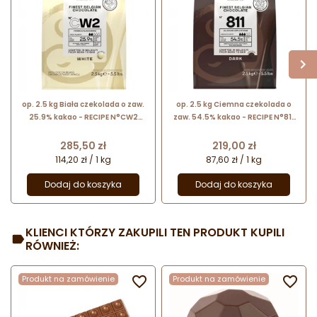
op. 2.5 kg Biała czekolada o zaw.
op. 2.5 kg Ciemna czekolada o
25.9% kakao - RECIPE N°CW2
zaw. 54.5% kakao - RECIPE N°811
Callebaut - nr. kat. CW2NV-E4-
Callebaut - nr. kat. 811-E4-U71
U71
Cena
Cena
285,50 zł
219,00 zł
114,20 zł / 1 kg
87,60 zł / 1 kg
Dodaj do koszyka
Dodaj do koszyka
KLIENCI KTÓRZY ZAKUPILI TEN PRODUKT KUPILI
RÓWNIEŻ:
Produkt na zamówienie

Produkt na zamówienie
