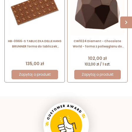
HB-0966-S TABLICZKA DELLE HANS
CW1024 Diament - Chocolate
BRUNNER forma do tabliczek
World - forma z poliwęglanu do
czekolady - kwadratowe kostki z
pralin - śr. 31 x wys. 20 mm / poj. 15
wgłębieniem
g x 21 pralin
Cena
102,00 zł
Cena
135,00 zł
102,00 zł / 1 szt.
Zapytaj o produkt
Zapytaj o produkt