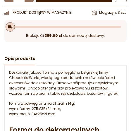
PRODUKT DOSTĘPNY W MAGAZYNIE
Magazyn: 3 szt.
local_shipping
Brakuje Ci
399.00 zł
do darmowej dostawy.
Opis produktu
Doskonałej jakości forma z poliwęglanu belgijskiej firmy
Chocolate World, wiodącego producenta na świecie form i
akcesoriów do czekolady. Firma współpracuje z największymi
sławami i Chocolateriami przy projektowaniu kształtów i
wzorów form do pralin, tabliczek czekolady, batonów i figurek.
forma z poliwęglanu na 21 pralin 14g,
wym. formy: 275x135x24 mm,
wym. pralin: 34x25x21 mm
Forma do dekoracyjnych