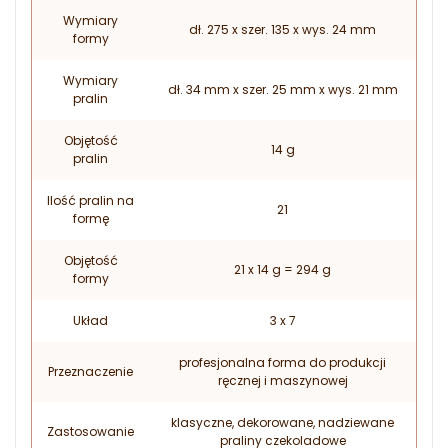
Wymiary
dł. 275 x szer. 135 x wys. 24 mm
formy
Wymiary
dł. 34 mm x szer. 25 mm x wys. 21 mm
pralin
Objętość
14 g
pralin
Ilość pralin na
21
formę
Objętość
21 x 14 g = 294 g
formy
Układ
3 x 7
profesjonalna forma do produkcji
Przeznaczenie
ręcznej i maszynowej
klasyczne, dekorowane, nadziewane
Zastosowanie
praliny czekoladowe