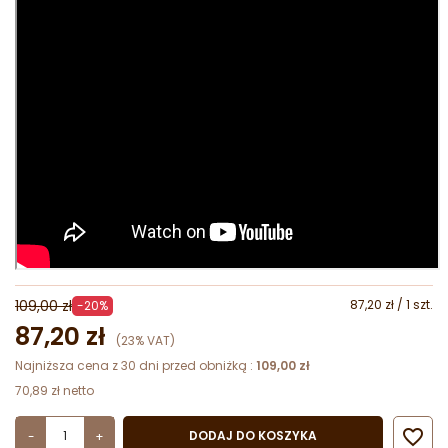
109,00 zł
87,20 zł / 1 szt.
-20%
87,20 zł
(23% VAT)
Najniższa cena z 30 dni przed obniżką :
109,00 zł
70,89 zł netto

DODAJ DO KOSZYKA
-
+