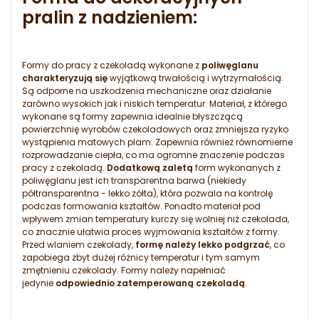
pralin z nadzieniem:
Formy do pracy z czekoladą wykonane z
poliwęglanu
charakteryzują się
wyjątkową trwałością i wytrzymałością.
Są odporne na uszkodzenia mechaniczne oraz działanie
zarówno wysokich jak i niskich temperatur. Materiał, z którego
wykonane są formy zapewnia idealnie błyszczącą
powierzchnię wyrobów czekoladowych oraz zmniejsza ryzyko
wystąpienia matowych plam. Zapewnia również równomierne
rozprowadzanie ciepła, co ma ogromne znaczenie podczas
pracy z czekoladą.
Dodatkową zaletą
form wykonanych z
poliwęglanu jest ich transparentna barwa (niekiedy
półtransparentna - lekko żółta), która pozwala na kontrolę
podczas formowania kształtów. Ponadto materiał pod
wpływem zmian temperatury kurczy się wolniej niż czekolada,
co znacznie ułatwia proces wyjmowania kształtów z formy.
Przed wlaniem czekolady,
formę należy lekko podgrzać
, co
zapobiega zbyt dużej różnicy temperatur i tym samym
zmętnieniu czekolady. Formy należy napełniać
jedynie
odpowiednio zatemperowaną czekoladą
.