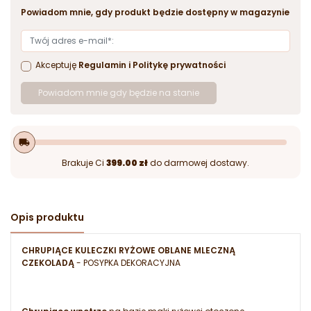
Powiadom mnie, gdy produkt będzie dostępny w magazynie
Akceptuję
Regulamin
i
Politykę prywatności
Powiadom mnie gdy będzie na stanie
local_shipping
Brakuje Ci
399.00 zł
do darmowej dostawy.
Opis produktu
CHRUPIĄCE KULECZKI RYŻOWE OBLANE MLECZNĄ
CZEKOLADĄ
- POSYPKA DEKORACYJNA