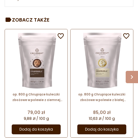
ZOBACZ TAKŻE


op. 800 g Chrupiące kuleczki
op. 800 g Chrupiące kuleczki
zbożowe w polewie z ciemnej
zbożowe w polewie z białej
czekolady - Dark Chocolate
czekolady - White Crispearls™
Crispearls™ Callebaut
Callebaut
Cena
Cena
79,00 zł
85,00 zł
9,88 zł / 100 g
10,63 zł / 100 g
Dodaj do koszyka
Dodaj do koszyka