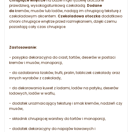
Chrupiące wnętrze
na bazie mąki ryżowej otoczone
prawdziwą, wysokogatunkową czekoladą.
Dodane
do
kremów, musów lub lodów, nadają im chrupiącą teksturę z
czekoladowym akcentem.
Czekoladowa otoczka
dodatkowo
chroni chrupiące wnętrze przed rozmiękaniem, dzięki czemu
pozostają cały czas chrupiące.
Zastosowanie:
- posypka dekoracyjna do ciast, tortów, deserów w postaci
kremów i musów, monoporcji,
- do ozdabiania lizaków, trufli, pralin, tabliczek czekolady oraz
innych wyrobów z czekolady,
- do dekorowania kuwet z lodami, lodów na patyku, deserów
lodowych, lodów w waflu,
- dodatek urozmaicający teksturę i smak kremów, nadzień czy
musów,
- składnik chrupiącej warstwy do tortów i monoporcji,
- dodatek dekoracyjny do napojów kawowych i