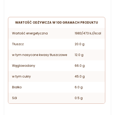
WARTOŚĆ ODŻYWCZA W 100 GRAMACH PRODUKTU
Wartość energetyczna
1983/473 kJ/kcal
Tłuszcz
20.0 g
w tym nasycone kwasy tłuszczowe
12.0 g
Węglowodany
66.0 g
w tym cukry
45.0 g
Białko
6.0 g
Sól
0.5 g