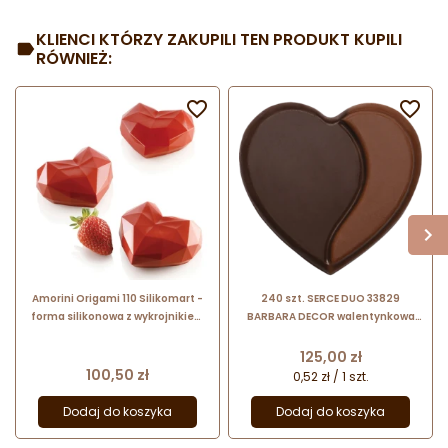
KLIENCI KTÓRZY ZAKUPILI TEN PRODUKT KUPILI
RÓWNIEŻ:


Amorini Origami 110 Silikomart -
240 szt. SERCE DUO 33829
forma silikonowa z wykrojnikiem
BARBARA DECOR walentynkowa
do deserów - serce - dł. 74 mm /
dekoracja z dwóch rodzajów
poj. 110 ml x 6 porcji
czekolady dł. 34 mm
Cena
125,00 zł
Cena
100,50 zł
0,52 zł / 1 szt.
Dodaj do koszyka
Dodaj do koszyka