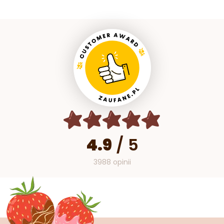
4.9
/
5
3988 opinii