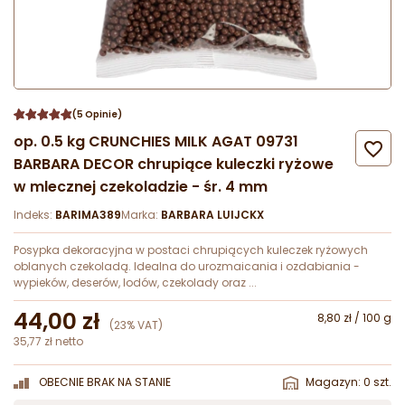
(5 Opinie)
op. 0.5 kg CRUNCHIES MILK AGAT 09731

BARBARA DECOR chrupiące kuleczki ryżowe
w mlecznej czekoladzie - śr. 4 mm
Indeks:
BARIMA389
Marka:
BARBARA LUIJCKX
Posypka dekoracyjna w postaci chrupiących kuleczek ryżowych
oblanych czekoladą. Idealna do urozmaicania i ozdabiania -
wypieków, deserów, lodów, czekolady oraz ...
44,00 zł
8,80 zł / 100 g
(23% VAT)
35,77 zł netto
OBECNIE BRAK NA STANIE
Magazyn: 0 szt.