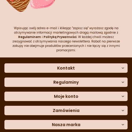
Wpisując swój adres e-mail i klikając "zapisz się" wyrażasz zgodę na
otrzymywanie informacji marketingowych drogą mailową zgodnie z
Regulaminem
i
Polityką Prywatności
. W każdej chwili możesz
zrezygnować z otrzymywania naszego newslettera. Rabat na pierwsze
zakupy nie obejmuje produktów przecenionych i nie łączy się z innymi
promocjami.
Kontakt
O nas
Dane kontaktowe
Regulaminy
Często zadawane pytania
Regulamin sklepu
Sklep stacjonarny
Polityka prywatności
Moje konto
Formularz kontaktowy
Polityka cookies
Załóż konto
Blog
Polityka reklamacji
Zamówienia
Moje dane
Polityka zwrotów
Historia zamówień
e-mail:
Sposoby dostawy
sklep@cukieteria.pl
Dostępność cyfrowa
Lista ulubionych
telefon:
Metody płatności
Nasza marka
601 767 272
Moje rabaty
Dane do przelewu
Sempre Group