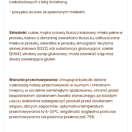
czekoladowych z bitą śmietaną,
- posypka do kaw ze spienionym mlekiem.
Składniki:
cukier, mąka ryżowa, tłuszcz kakaowy, mleko pełne w
proszku, kakao o obniżonej zawartości tłuszczu, odtłuszczone
mleko w proszku, serwatka w proszku, emulgator: lecytyna
słonecznikowa (E322), sól, substancja glazurująca: szelak
(E094), skrobia, syrop glukozowy; może zawierać soję oraz
zboża zawierające gluten.
Warunki przechowywania:
chrupiące kuleczki oblane
czekoladą należy przechowywać w suchym i chłodnym
miejscu, w szczelnie zamkniętym opakowaniu; chronić przed
bezpośrednim działaniem światła słonecznego; po każdym
użyciu dokładnie zabezpieczyć produkt przed działaniem
wilgoci, obcych zapachów; optymalna temperatura
przechowywania to 5-20°C, wilgotność względna podczas
przechowywania nie powinna przekraczać 75%.