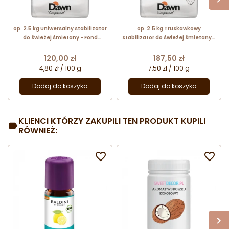
op. 2.5 kg Uniwersalny stabilizator
op. 2.5 kg Truskawkowy
do świeżej śmietany - Fond
stabilizator do świeżej śmietany -
Universal Dawn Exceptional - nr.
Fond Strawberry Dawn Exceptional
kat. 2.03037.804
- nr. kat. 2.03031.804
Cena
Cena
120,00 zł
187,50 zł
4,80 zł / 100 g
7,50 zł / 100 g
Dodaj do koszyka
Dodaj do koszyka
KLIENCI KTÓRZY ZAKUPILI TEN PRODUKT KUPILI
RÓWNIEŻ:

