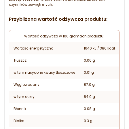
czynników zewnętrznych.
Przybliżona wartość odżywcza produktu:
Wartość odżywcza w 100 gramach produktu:
Wartość energetyczna
1640 kJ / 386 kcal
Tłuszcz
0.06 g
w tym nasycone kwasy tłuszczowe
0.01 g
Węglowodany
87.0 g
w tym cukry
84.0 g
Błonnik
0.08 g
Białko
9.3 g