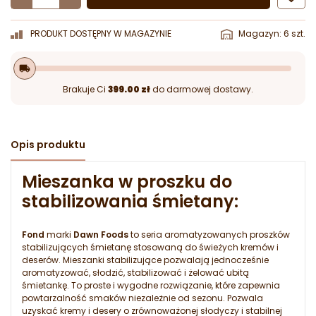
PRODUKT DOSTĘPNY W MAGAZYNIE
Magazyn: 6 szt.
local_shipping
Brakuje Ci
399.00 zł
do darmowej dostawy.
Opis produktu
Mieszanka w proszku do
stabilizowania śmietany:
Fond
marki
Dawn Foods
to seria aromatyzowanych proszków
stabilizujących śmietanę stosowaną do świeżych kremów i
deserów. Mieszanki stabilizujące pozwalają jednocześnie
aromatyzować, słodzić, stabilizować i żelować ubitą
śmietankę. To proste i wygodne rozwiązanie, które zapewnia
powtarzalność smaków niezależnie od sezonu. Pozwala
uzyskać kremy i desery o zrównoważonej słodyczy i stabilnej