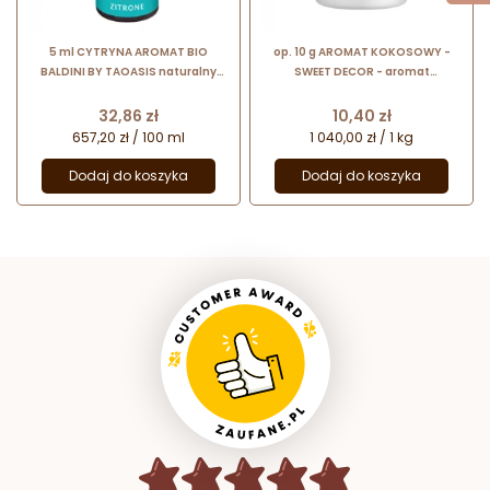
5 ml CYTRYNA AROMAT BIO
op. 10 g AROMAT KOKOSOWY -
BALDINI BY TAOASIS naturalny
SWEET DECOR - aromat
aromat z czystego olejku
spożywczy w proszku nadający
eterycznego
smak i zapach
Cena
Cena
32,86 zł
10,40 zł
657,20 zł / 100 ml
1 040,00 zł / 1 kg
Dodaj do koszyka
Dodaj do koszyka