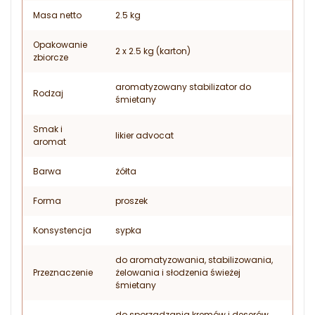
Masa netto
2.5 kg
Opakowanie
2 x 2.5 kg (karton)
zbiorcze
aromatyzowany stabilizator do
Rodzaj
śmietany
Smak i
likier advocat
aromat
Barwa
żółta
Forma
proszek
Konsystencja
sypka
do aromatyzowania, stabilizowania,
Przeznaczenie
żelowania i słodzenia świeżej
śmietany
do sporządzania kremów i deserów