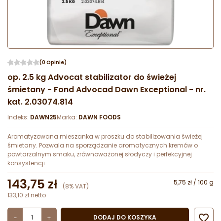
(0 Opinie)
op. 2.5 kg Advocat stabilizator do świeżej
śmietany - Fond Advocad Dawn Exceptional - nr.
kat. 2.03074.814
Indeks:
DAWN25
Marka:
DAWN FOODS
Aromatyzowana mieszanka w proszku do stabilizowania świeżej
śmietany. Pozwala na sporządzanie aromatycznych kremów o
powtarzalnym smaku, zrównoważonej słodyczy i perfekcyjnej
konsystencji.
143,75 zł
5,75 zł / 100 g
(8% VAT)
133,10 zł netto

DODAJ DO KOSZYKA
-
+