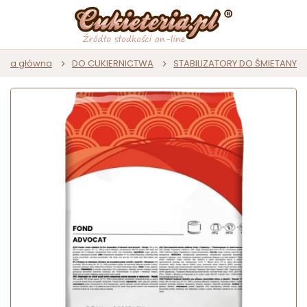
rona główna
DO CUKIERNICTWA
STABILIZATORY DO ŚMIETANY