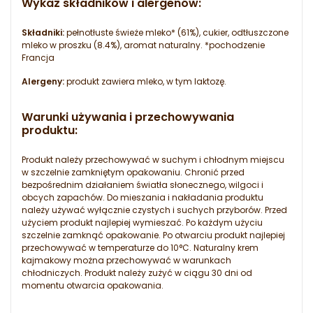
Wykaz składników i alergenów:
Składniki:
pełnotłuste świeże mleko* (61%), cukier, odtłuszczone
mleko w proszku (8.4%), aromat naturalny. *pochodzenie
Francja
Alergeny:
produkt zawiera mleko, w tym laktozę.
Warunki używania i przechowywania
produktu:
Produkt należy przechowywać w suchym i chłodnym miejscu
w szczelnie zamkniętym opakowaniu. Chronić przed
bezpośrednim działaniem światła słonecznego, wilgoci i
obcych zapachów. Do mieszania i nakładania produktu
należy używać wyłącznie czystych i suchych przyborów. Przed
użyciem produkt najlepiej wymieszać. Po każdym użyciu
szczelnie zamknąć opakowanie. Po otwarciu produkt najlepiej
przechowywać w temperaturze do 10°C. Naturalny krem
kajmakowy można przechowywać w warunkach
chłodniczych. Produkt należy zużyć w ciągu 30 dni od
momentu otwarcia opakowania.