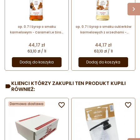
op. 0.7 l Syrop o smaku
op. 0.7 l Syrop o smaku cukierków
karmelowym - Caramel Le Sirop
karmelowych z orzechami -
do Monin - szklana butelka
Toffee Nut Le Sirop de Monin -
szklana butelka
Cena
Cena
44,17 zł
44,17 zł
63,10 zł / 1l
63,10 zł / 1l
Dodaj do koszyka
Dodaj do koszyka
KLIENCI KTÓRZY ZAKUPILI TEN PRODUKT KUPILI
RÓWNIEŻ:
Darmowa dostawa

