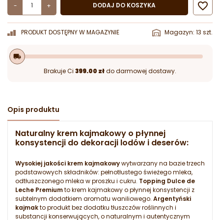

DODAJ DO KOSZYKA
-
+
PRODUKT DOSTĘPNY W MAGAZYNIE
Magazyn: 13 szt.
local_shipping
Brakuje Ci
399.00 zł
do darmowej dostawy.
Opis produktu
Naturalny krem kajmakowy o płynnej
konsystencji do dekoracji lodów i deserów:
Wysokiej jakości krem kajmakowy
wytwarzany na bazie trzech
podstawowych składników: pełnotłustego świeżego mleka,
odtłuszczonego mleka w proszku i cukru.
Topping Dulce de
Leche Premium
to krem kajmakowy o płynnej konsystencji z
subtelnym dodatkiem aromatu waniliowego.
Argentyński
kajmak
to produkt bez dodatku tłuszczów roślinnych i
substancji konserwujących, o naturalnym i autentycznym