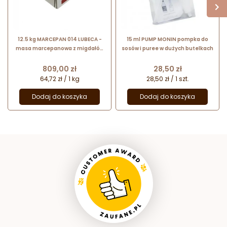
12.5 kg MARCEPAN 014 LUBECA -
15 ml PUMP MONIN pompka do
masa marcepanowa z migdałów
sosów i puree w dużych butelkach
śródziemnomorskich
Cena
Cena
809,00 zł
28,50 zł
64,72 zł / 1 kg
28,50 zł / 1 szt.
Dodaj do koszyka
Dodaj do koszyka