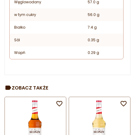
Węglowodany
57.0 g
w tym cukry
56.0 g
Białko
7.4 g
Sól
0.35 g
Wapń
0.29 g
ZOBACZ TAKŻE

