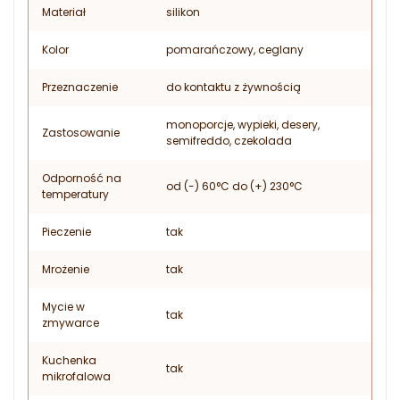
Materiał
silikon
Kolor
pomarańczowy, ceglany
Przeznaczenie
do kontaktu z żywnością
monoporcje, wypieki, desery,
Zastosowanie
semifreddo, czekolada
Odporność na
od (-) 60°C do (+) 230°C
temperatury
Pieczenie
tak
Mrożenie
tak
Mycie w
tak
zmywarce
Kuchenka
tak
mikrofalowa