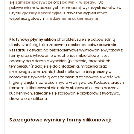
się
zamsze spożywcze
oraz
barwniki w sprayu
. Do
pokrywania nowoczesnych monoporcji wykorzystasz łatwe w
użyciu
glazury dekoracyjne
. Klasyczne wypieki łatwo
wypełnisz gotowymi
nadzieniami cukierniczymi
.
Platynowy płynny silikon
charakteryzuje się odpowiednią
elastycznością, która zapewnia doskonałe
odwzorowanie
kształtu
. Pozwala na bezproblemowe wyjmowanie wyrobów z
formy oraz użytkowanie w kuchence mikrofalowej. Jest
odporny na działanie wysokich (pieczenie) oraz niskich
temperatur (nadaje się do chłodzenia, mrożenia oraz
szokowego zamrażania). Jest całkowicie
bezpieczny
w
kontakcie z żywnością oraz zapewnia zachowanie właściwej
higieny dzięki możliwości mycia w zmywarce. Podczas pracy z
formami silikonowymi nie należy stosować ostrych narzędzi
kuchennych, zalecane się stosowanie przyborów z tworzywa,
drewna oraz silikonu.
Szczegółowe wymiary formy silikonowej: