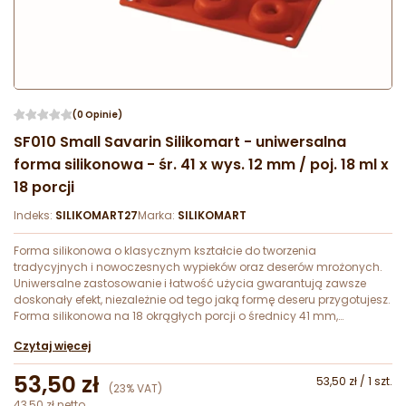
(0 Opinie)
SF010 Small Savarin Silikomart - uniwersalna
forma silikonowa - śr. 41 x wys. 12 mm / poj. 18 ml x
18 porcji
Indeks:
SILIKOMART27
Marka:
SILIKOMART
Forma silikonowa o klasycznym kształcie do tworzenia
tradycyjnych i nowoczesnych wypieków oraz deserów mrożonych.
Uniwersalne zastosowanie i łatwość użycia gwarantują zawsze
doskonały efekt, niezależnie od tego jaką formę deseru przygotujesz.
Forma silikonowa na 18 okrągłych porcji o średnicy 41 mm,
wysokości 12 mm i pojemności 18 ml.
Czytaj więcej
53,50 zł
53,50 zł / 1 szt.
(23% VAT)
43,50 zł netto