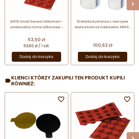
SF010 Small Savarin Silikomart -
5l Miarka kuchenna z tworzywa
uniwersalna forma silikonowa -
skala w kolorze niebieskim 48046
śr. 41 x wys. 12 mm / poj. 18 ml x 18
Thermohauser
porcji
Cena
53,50 zł
Cena
100,63 zł
53,50 zł / 1 szt.
Dodaj do koszyka
Dodaj do koszyka
KLIENCI KTÓRZY ZAKUPILI TEN PRODUKT KUPILI
RÓWNIEŻ:

