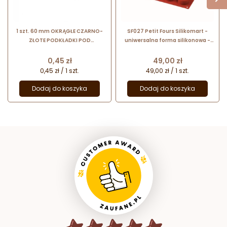
1 szt. 60 mm OKRĄGŁE CZARNO-
SF027 Petit Fours Silikomart -
ZŁOTE PODKŁADKI POD
uniwersalna forma silikonowa -
MONOPORCJE dwustronne
śr. 40 x wys. 20 mm / poj. 30 ml x 15
papierowe podkładki z uchwytem
porcji
Cena
Cena
0,45 zł
49,00 zł
0,45 zł / 1 szt.
49,00 zł / 1 szt.
Dodaj do koszyka
Dodaj do koszyka