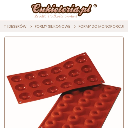
AST I DESERÓW
FORMY SILIKONOWE
FORMY DO MONOPORCJI