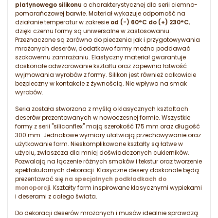
platynowego silikonu
o charakterystycznej dla serii ciemno-
pomarańczowej barwie. Materiał wykazuje odporność na
działanie temperatur w zakresie
od (-) 60°C do (+) 230°C
,
dzięki czemu formy są uniwersalne w zastosowaniu.
Przeznaczone są zarówno do pieczenia jak i przygotowywania
mrożonych deserów, dodatkowo formy można poddawać
szokowemu zamrażaniu. Elastyczny materiał gwarantuje
doskonałe odwzorowanie kształtu oraz zapewnia łatwość
wyjmowania wyrobów z formy. Silikon jest również całkowicie
bezpieczny w kontakcie z żywnością. Nie wpływa na smak
wyrobów.
Seria została stworzona z myślą o klasycznych kształtach
deserów prezentowanych w nowoczesnej formie. Wszystkie
formy z serii "siliconflex" mają szerokość 175 mm oraz długość
300 mm. Jednakowe wymiary ułatwiają przechowywanie oraz
użytkowanie form. Nieskomplikowane kształty są łatwe w
użyciu, zwłaszcza dla mniej doświadczonych cukierników.
Pozwalają na łączenie różnych smaków i tekstur oraz tworzenie
spektakularnych dekoracji. Klasyczne desery doskonale będą
prezentować się
na specjalnych podkładkach do
monoporcji
. Kształty form inspirowane klasycznymi wypiekami
i deserami z całego świata.
Do dekoracji deserów mrożonych i musów idealnie sprawdzą