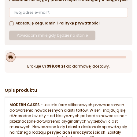
Akceptuję
Regulamin
i
Politykę prywatności
Powiadom mnie gdy będzie na stanie
local_shipping
Brakuje Ci
399.00 zł
do darmowej dostawy.
Opis produktu
MODERN CAKES
- to seria form silikonowych przeznaczonych
do tworzenia nowoczesnych ciast i tortów. W serii znajdują się
różnorodne kształty - od klasycznych po bardzo nowoczesne -
przeznaczone do tworzenia oryginalnych wypieków i ciast
musowych. Nowoczesne torty i ciasta doskonale sprawdzą się
na różnego rodzaju
przyjęciach i uroczystościach
. Zostały