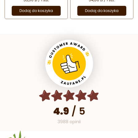
Dodaj do koszyka
Dodaj do koszyka
4.9
/
5
3988 opinii