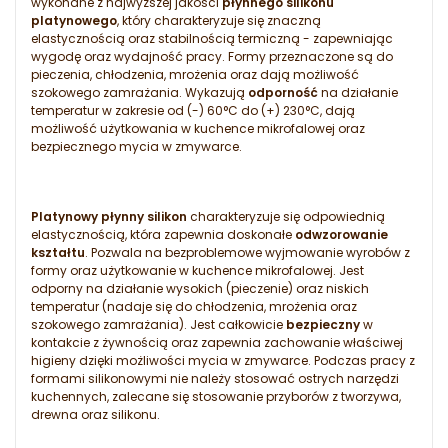
wykonane z najwyższej jakości
płynnego silikonu
platynowego
, który charakteryzuje się znaczną
elastycznością oraz stabilnością termiczną - zapewniając
wygodę oraz wydajność pracy. Formy przeznaczone są do
pieczenia, chłodzenia, mrożenia oraz dają możliwość
szokowego zamrażania. Wykazują
odporność
na działanie
temperatur w zakresie od (-) 60°C do (+) 230°C, dają
możliwość użytkowania w kuchence mikrofalowej oraz
bezpiecznego mycia w zmywarce.
Platynowy płynny silikon
charakteryzuje się odpowiednią
elastycznością, która zapewnia doskonałe
odwzorowanie
kształtu
. Pozwala na bezproblemowe wyjmowanie wyrobów z
formy oraz użytkowanie w kuchence mikrofalowej. Jest
odporny na działanie wysokich (pieczenie) oraz niskich
temperatur (nadaje się do chłodzenia, mrożenia oraz
szokowego zamrażania). Jest całkowicie
bezpieczny
w
kontakcie z żywnością oraz zapewnia zachowanie właściwej
higieny dzięki możliwości mycia w zmywarce. Podczas pracy z
formami silikonowymi nie należy stosować ostrych narzędzi
kuchennych, zalecane się stosowanie przyborów z tworzywa,
drewna oraz silikonu.