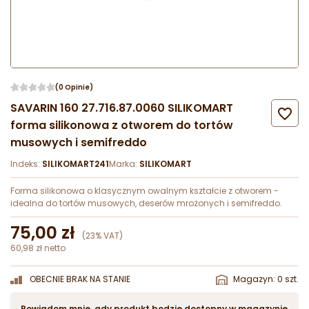
(0 Opinie)
SAVARIN 160 27.716.87.0060 SILIKOMART

forma silikonowa z otworem do tortów
musowych i semifreddo
Indeks:
SILIKOMART241
Marka:
SILIKOMART
Forma silikonowa o klasycznym owalnym kształcie z otworem -
idealna do tortów musowych, deserów mrożonych i semifreddo.
75,00 zł
(23% VAT)
60,98 zł netto
OBECNIE BRAK NA STANIE
Magazyn: 0 szt.
Powiadom mnie, gdy produkt będzie dostępny w magazynie