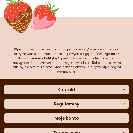
Wpisując swój adres e-mail i klikając "zapisz się" wyrażasz zgodę na
otrzymywanie informacji marketingowych drogą mailową zgodnie z
Regulaminem
i
Polityką Prywatności
. W każdej chwili możesz
zrezygnować z otrzymywania naszego newslettera. Rabat na pierwsze
zakupy nie obejmuje produktów przecenionych i nie łączy się z innymi
promocjami.
Kontakt
O nas
Dane kontaktowe
Regulaminy
Często zadawane pytania
Regulamin sklepu
Sklep stacjonarny
Polityka prywatności
Moje konto
Formularz kontaktowy
Polityka cookies
Załóż konto
Blog
Polityka reklamacji
Zamówienia
Moje dane