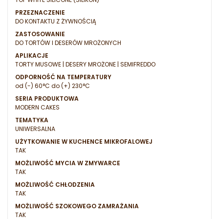
PRZEZNACZENIE
DO KONTAKTU Z ŻYWNOŚCIĄ
ZASTOSOWANIE
DO TORTÓW I DESERÓW MROŻONYCH
APLIKACJE
TORTY MUSOWE | DESERY MROŻONE | SEMIFREDDO
ODPORNOŚĆ NA TEMPERATURY
od (-) 60°C do (+) 230°C
SERIA PRODUKTOWA
MODERN CAKES
TEMATYKA
UNIWERSALNA
UŻYTKOWANIE W KUCHENCE MIKROFALOWEJ
TAK
MOŻLIWOŚĆ MYCIA W ZMYWARCE
TAK
MOŻLIWOŚĆ CHŁODZENIA
TAK
MOŻLIWOŚĆ SZOKOWEGO ZAMRAŻANIA
TAK