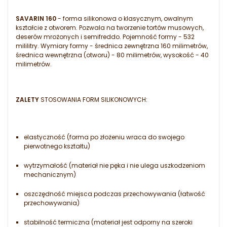
SAVARIN 160
- forma silikonowa o klasycznym, owalnym
kształcie z otworem. Pozwala na tworzenie tortów musowych,
deserów mrożonych i semifreddo. Pojemność formy - 532
mililitry. Wymiary formy - średnica zewnętrzna 160 milimetrów,
średnica wewnętrzna (otworu) - 80 milimetrów, wysokość - 40
milimetrów.
ZALETY
STOSOWANIA FORM SILIKONOWYCH:
elastyczność (forma po złożeniu wraca do swojego
pierwotnego kształtu)
wytrzymałość (materiał nie pęka i nie ulega uszkodzeniom
mechanicznym)
oszczędność miejsca podczas przechowywania (łatwość
przechowywania)
stabilność termiczna (materiał jest odporny na szeroki