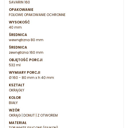
SAVARIN 160
OPAKOWANIE
FOLIOWE OPAKOWANIE OCHRONNE
WYSOKOŚĆ
40 mm
ŚREDNICA
wewnętrzna 80 mm
ŚREDNICA
zewnętrzna 160 mm
OBJĘTOŚĆ PORCJI
532 ml
WYMIARY PORCJI
Ø 160 - 80 mm x h 40 mm
KSZTAŁT
OKRĄGŁY
KOLOR
BIAŁY
WZÓR
OKRĄG | DONUT | Z OTWOREM
MATERIAŁ
TOP WHITE SILICONE (SILIKON)