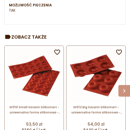
MOŻLIWOŚĆ PIECZENIA
TAK
ZOBACZ TAKŻE


SF010 Small Savarin Silikomart -
SF012 Big Savarin Silikomart -
uniwersalna forma silikonowa -
uniwersalna forma silikonowa -
śr. 41 x wys. 12 mm / poj. 18 ml x 18
śr. 72 x wys. 23 mm / poj. 62 ml x 6
porcji
porcji
Cena
Cena
53,50 zł
54,00 zł
53,50 zł / 1 szt.
54,00 zł / 1 szt.