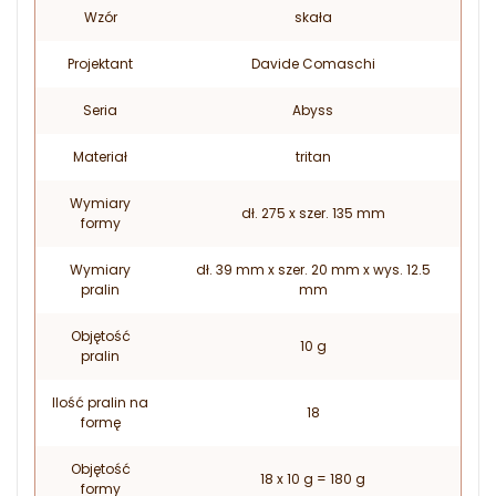
Wzór
skała
Projektant
Davide Comaschi
Seria
Abyss
Materiał
tritan
Wymiary
dł. 275 x szer. 135 mm
formy
Wymiary
dł. 39 mm x szer. 20 mm x wys. 12.5
pralin
mm
Objętość
10 g
pralin
Ilość pralin na
18
formę
Objętość
18 x 10 g = 180 g
formy