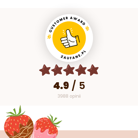
4.9
/
5
3988 opinii