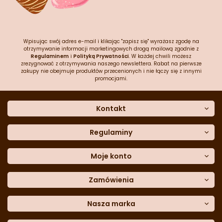
Wpisując swój adres e-mail i klikając "zapisz się" wyrażasz zgodę na
otrzymywanie informacji marketingowych drogą mailową zgodnie z
Regulaminem
i
Polityką Prywatności
. W każdej chwili możesz
zrezygnować z otrzymywania naszego newslettera. Rabat na pierwsze
zakupy nie obejmuje produktów przecenionych i nie łączy się z innymi
promocjami.
Kontakt
O nas
Dane kontaktowe
Regulaminy
Często zadawane pytania
Regulamin sklepu
Sklep stacjonarny
Polityka prywatności
Moje konto
Formularz kontaktowy
Polityka cookies
Załóż konto
Blog
Polityka reklamacji
Zamówienia
Moje dane
Polityka zwrotów
Historia zamówień
e-mail:
Sposoby dostawy
sklep@cukieteria.pl
Dostępność cyfrowa
Lista ulubionych
telefon:
Metody płatności
Nasza marka
601 767 272
Moje rabaty
Dane do przelewu
Sempre Group