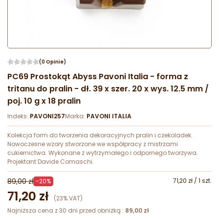
(0 Opinie)
PC69 Prostokąt Abyss Pavoni Italia - forma z
tritanu do pralin - dł. 39 x szer. 20 x wys. 12.5 mm /
poj. 10 g x 18 pralin
Indeks:
PAVONI257
Marka:
PAVONI ITALIA
Kolekcja form do tworzenia dekoracyjnych pralin i czekoladek.
Nowoczesne wzory stworzone we współpracy z mistrzami
cukiernictwa. Wykonane z wytrzymałego i odpornego tworzywa.
Projektant Davide Comaschi.
89,00 zł
71,20 zł / 1 szt.
-20%
71,20 zł
(23% VAT)
Najniższa cena z 30 dni przed obniżką :
89,00 zł