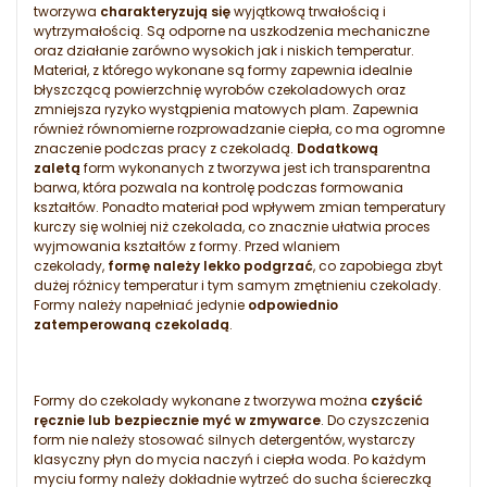
tworzywa
charakteryzują się
wyjątkową trwałością i
wytrzymałością. Są odporne na uszkodzenia mechaniczne
oraz działanie zarówno wysokich jak i niskich temperatur.
Materiał, z którego wykonane są formy zapewnia idealnie
błyszczącą powierzchnię wyrobów czekoladowych oraz
zmniejsza ryzyko wystąpienia matowych plam. Zapewnia
również równomierne rozprowadzanie ciepła, co ma ogromne
znaczenie podczas pracy z czekoladą.
Dodatkową
zaletą
form wykonanych z tworzywa jest ich transparentna
barwa, która pozwala na kontrolę podczas formowania
kształtów. Ponadto materiał pod wpływem zmian temperatury
kurczy się wolniej niż czekolada, co znacznie ułatwia proces
wyjmowania kształtów z formy. Przed wlaniem
czekolady,
formę należy lekko podgrzać
, co zapobiega zbyt
dużej różnicy temperatur i tym samym zmętnieniu czekolady.
Formy należy napełniać jedynie
odpowiednio
zatemperowaną czekoladą
.
Formy do czekolady wykonane z tworzywa można
czyścić
ręcznie lub bezpiecznie myć w zmywarce
. Do czyszczenia
form nie należy stosować silnych detergentów, wystarczy
klasyczny płyn do mycia naczyń i ciepła woda. Po każdym
myciu formy należy dokładnie wytrzeć do sucha ściereczką