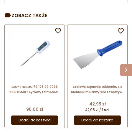
ZOBACZ TAKŻE


EASY THERMO 70.125.99.0096
Stalowa szpachla cukiernicza z
SILIKOMART cyfrowy termometr
niebieskim uchwytem z tworzywa
spożywczy ze stalową sondą
- dł. 24.5 x szer. 8 cm - nr. kat.
temperatury
68675 Thermohauser
Cena
42,95 zł
Cena
96,00 zł
42,95 zł / 1 szt.
Dodaj do koszyka
Dodaj do koszyka