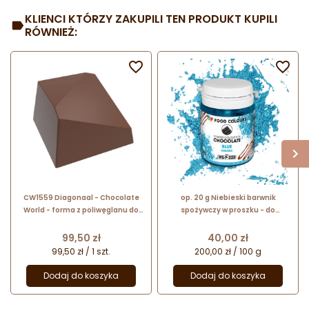
KLIENCI KTÓRZY ZAKUPILI TEN PRODUKT KUPILI
RÓWNIEŻ:


CW1559 Diagonaal - Chocolate
op. 20 g Niebieski barwnik
World - forma z poliwęglanu do
spożywczy w proszku - do
pralin - dł. 24.4 x wys. 14.5 mm /
czekolady - rozpuszczalny w
poj. 7.8 g x 24 praliny
tłuszczu - WS-P-220 Food
Cena
Cena
99,50 zł
40,00 zł
Colours
99,50 zł / 1 szt.
200,00 zł / 100 g
Dodaj do koszyka
Dodaj do koszyka