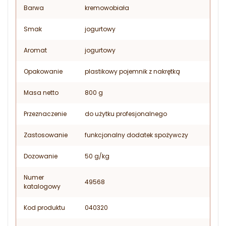
Barwa
kremowobiała
Smak
jogurtowy
Aromat
jogurtowy
Opakowanie
plastikowy pojemnik z nakrętką
Masa netto
800 g
Przeznaczenie
do użytku profesjonalnego
Zastosowanie
funkcjonalny dodatek spożywczy
Dozowanie
50 g/kg
Numer
49568
katalogowy
Kod produktu
040320