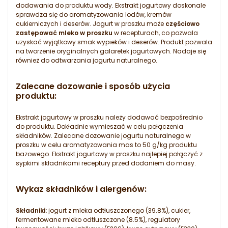
dodawania do produktu wody. Ekstrakt jogurtowy doskonale
sprawdza się do aromatyzowania lodów, kremów
cukierniczych i deserów. Jogurt w proszku może
częściowo
zastępować mleko w proszku
w recepturach, co pozwala
uzyskać wyjątkowy smak wypieków i deserów. Produkt pozwala
na tworzenie oryginalnych galaretek jogurtowych. Nadaje się
również do odtwarzania jogurtu naturalnego.
Zalecane dozowanie i sposób użycia
produktu:
Ekstrakt jogurtowy w proszku należy dodawać bezpośrednio
do produktu. Dokładnie wymieszać w celu połączenia
składników. Zalecane dozowanie jogurtu naturalnego w
proszku w celu aromatyzowania mas to 50 g/kg produktu
bazowego. Ekstrakt jogurtowy w proszku najlepiej połączyć z
sypkimi składnikami receptury przed dodaniem do masy.
Wykaz składników i alergenów:
Składniki:
jogurt z mleka odtłuszczonego (39.8%), cukier,
fermentowane mleko odtłuszczone (8.5%), regulatory