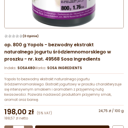
(0 Opinie)
op. 800 g Yopols - bezwodny ekstrakt
naturalnego jogurtu śródziemnomorskiego w
proszku - nr. kat. 49568 Sosa Ingredients
Indeks:
SOSA480
Marka:
SOSA INGREDIENTS
Yopols to bezwodny ekstrakt naturalnego jogurtu
śródziemnomorskiego. Ekstrakt jogurtowy w proszku charakteryzuje
się intensywnym smakiem i aromatem z przyjemną nutą
kwasowości. Pozwala nadawać produktom przyjemny smak,
aromat oraz barwę.
198,00 zł
24,75 zł / 100 g
(5% VAT)
188,57 zł netto