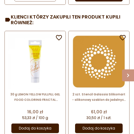
KLIENCI KTÓRZY ZAKUPILI TEN PRODUKT KUPILI
RÓWNIEŻ:


30 g LEMON YELLOW FULLFILL GEL
2 szt. Stencil Galassia Silikomart
FOOD COLORING FRACTAL
- silikonowy szablon do jadalnych
COLORS barwnik spożywczy w
dekoracji na talerzu - wzór kropki
żelu - żółty cytrynowy
- śr. 108 mm
Cena
Cena
16,00 zł
61,00 zł
53,33 zł / 100 g
30,50 zł / 1 szt.
Dodaj do koszyka
Dodaj do koszyka