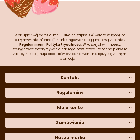
Wpisując swój adres e-mail i klikając "zapisz się" wyrażasz zgodę na
otrzymywanie informacji marketingowych drogą mailową zgodnie z
Regulaminem
i
Polityką Prywatności
. W każdej chwili możesz
zrezygnować z otrzymywania naszego newslettera. Rabat na pierwsze
zakupy nie obejmuje produktów przecenionych i nie łączy się z innymi
promocjami.
Kontakt
O nas
Dane kontaktowe
Regulaminy
Często zadawane pytania
Regulamin sklepu
Sklep stacjonarny
Polityka prywatności
Moje konto
Formularz kontaktowy
Polityka cookies
Załóż konto
Blog
Polityka reklamacji
Zamówienia
Moje dane
Polityka zwrotów
Historia zamówień
e-mail:
Sposoby dostawy
sklep@cukieteria.pl
Dostępność cyfrowa
Lista ulubionych
telefon:
Metody płatności
Nasza marka
601 767 272