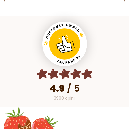
4.9
/
5
3988 opinii