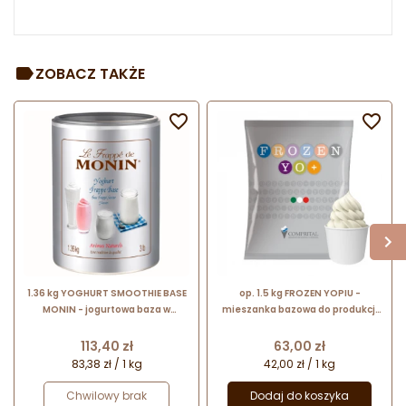
ZOBACZ TAKŻE


1.36 kg YOGHURT SMOOTHIE BASE
op. 1.5 kg FROZEN YOPIU -
MONIN - jogurtowa baza w
mieszanka bazowa do produkcji
proszku do napojów mrożonych
jogurtu mrożonego z automatu -
nr. kat. P654 Comprital
Cena
Cena
113,40 zł
63,00 zł
83,38 zł / 1 kg
42,00 zł / 1 kg
Chwilowy brak
Dodaj do koszyka