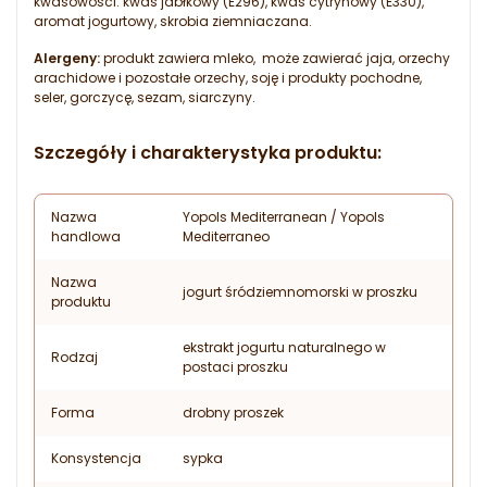
kwasowości: kwas jabłkowy (E296), kwas cytrynowy (E330),
aromat jogurtowy, skrobia ziemniaczana.
Alergeny:
produkt zawiera mleko, może zawierać jaja, orzechy
arachidowe i pozostałe orzechy, soję i produkty pochodne,
seler, gorczycę, sezam, siarczyny.
Szczegóły i charakterystyka produktu:
Nazwa
Yopols Mediterranean / Yopols
handlowa
Mediterraneo
Nazwa
jogurt śródziemnomorski w proszku
produktu
ekstrakt jogurtu naturalnego w
Rodzaj
postaci proszku
Forma
drobny proszek
Konsystencja
sypka