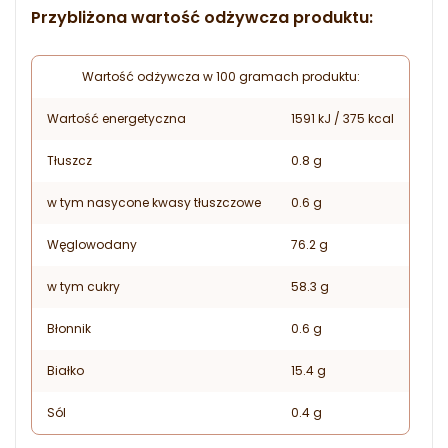
Przybliżona wartość odżywcza produktu:
Wartość odżywcza w 100 gramach produktu:
Wartość energetyczna
1591 kJ / 375 kcal
Tłuszcz
0.8 g
w tym nasycone kwasy tłuszczowe
0.6 g
Węglowodany
76.2 g
w tym cukry
58.3 g
Błonnik
0.6 g
Białko
15.4 g
Sól
0.4 g