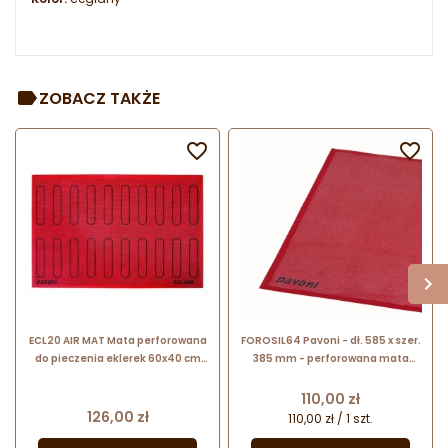
ZOBACZ TAKŻE


ECL20 AIR MAT Mata perforowana
FOROSIL64 Pavoni - dł. 585 x szer.
do pieczenia eklerek 60x40 cm
385 mm - perforowana mata
Pavoni
cukiernicza do wypieków
Cena
110,00 zł
Cena
126,00 zł
110,00 zł / 1 szt.