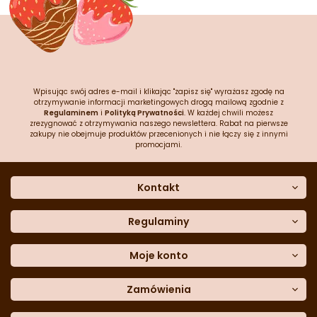
Wpisując swój adres e-mail i klikając "zapisz się" wyrażasz zgodę na
otrzymywanie informacji marketingowych drogą mailową zgodnie z
Regulaminem
i
Polityką Prywatności
. W każdej chwili możesz
zrezygnować z otrzymywania naszego newslettera. Rabat na pierwsze
zakupy nie obejmuje produktów przecenionych i nie łączy się z innymi
promocjami.
Kontakt
O nas
Dane kontaktowe
Regulaminy
Często zadawane pytania
Regulamin sklepu
Sklep stacjonarny
Polityka prywatności
Moje konto
Formularz kontaktowy
Polityka cookies
Załóż konto
Blog
Polityka reklamacji
Zamówienia
Moje dane
Polityka zwrotów
Historia zamówień
e-mail:
Sposoby dostawy
sklep@cukieteria.pl
Dostępność cyfrowa