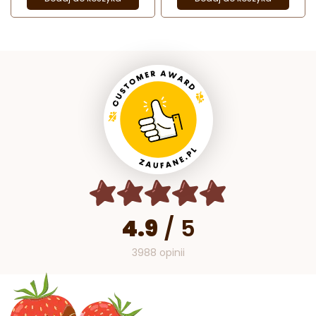
4.9
/
5
3988 opinii