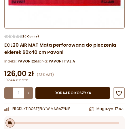
(0 Opinie)
ECL20 AIR MAT Mata perforowana do pieczenia
eklerek 60x40 cm Pavoni
Indeks:
PAVONI25
Marka:
PAVONI ITALIA
126,00 zł
(23% VAT)
102,44 zł netto

DODAJ DO KOSZYKA
-
+
PRODUKT DOSTĘPNY W MAGAZYNIE
Magazyn: 17 szt.
local_shipping