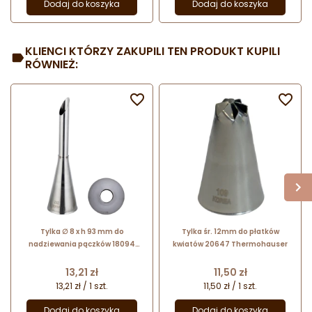
Dodaj do koszyka
Dodaj do koszyka
KLIENCI KTÓRZY ZAKUPILI TEN PRODUKT KUPILI
RÓWNIEŻ:


Tylka ∅ 8 x h 93 mm do
Tylka śr. 12mm do płatków
nadziewania pączków 18094
kwiatów 20647 Thermohauser
Thermohauser
Cena
Cena
13,21 zł
11,50 zł
13,21 zł / 1 szt.
11,50 zł / 1 szt.
Dodaj do koszyka
Dodaj do koszyka