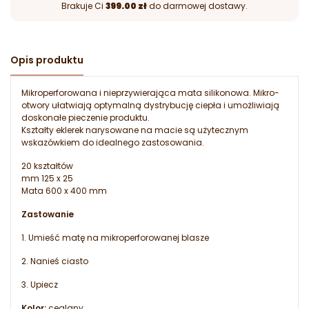
Brakuje Ci
399.00 zł
do darmowej dostawy.
Opis produktu
Mikroperforowana i nieprzywierająca mata silikonowa.
Mikro-
otwory ułatwiają optymalną dystrybucję ciepła i umożliwiają
doskonałe pieczenie produktu.
Kształty eklerek narysowane na macie są użytecznym
wskazówkiem do idealnego zastosowania.
20 kształtów
mm 125 x 25
Mata 600 x 400 mm
Zastowanie
1. Umieść matę na mikroperforowanej blasze
2. Nanieś ciasto
3. Upiecz
Kolor:
ceglany