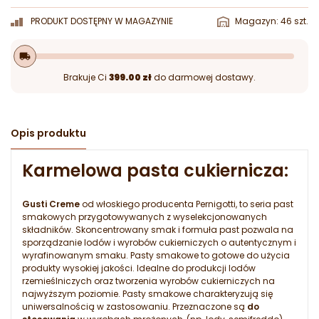
PRODUKT DOSTĘPNY W MAGAZYNIE
Magazyn: 46 szt.
local_shipping
Brakuje Ci
399.00 zł
do darmowej dostawy.
Opis produktu
Karmelowa pasta cukiernicza:
Gusti Creme
od włoskiego producenta Pernigotti, to seria past
smakowych przygotowywanych z wyselekcjonowanych
składników. Skoncentrowany smak i formuła past pozwala na
sporządzanie lodów i wyrobów cukierniczych o autentycznym i
wyrafinowanym smaku. Pasty smakowe to gotowe do użycia
produkty wysokiej jakości. Idealne do produkcji lodów
rzemieślniczych oraz tworzenia wyrobów cukierniczych na
najwyższym poziomie. Pasty smakowe charakteryzują się
uniwersalnością w zastosowaniu. Przeznaczone są
do