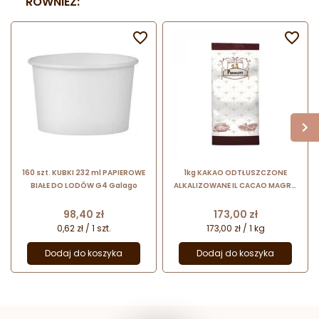
RÓWNIEŻ:


160 szt. KUBKI 232 ml PAPIEROWE
1kg KAKAO ODTŁUSZCZONE
BIAŁE DO LODÓW G4 Galago
ALKALIZOWANE IL CACAO MAGRO
10-12% 12090041 Pernigotti
Cena
Cena
98,40 zł
173,00 zł
0,62 zł / 1 szt.
173,00 zł / 1 kg
Dodaj do koszyka
Dodaj do koszyka