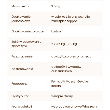
Masa netto
3.5 kg
Opakowanie
wiaderko z tworzywa, folia
jednostkowe
zabezpieczająca
Opakowanie zbiorcze
karton
Ilość w opakowaniu
2 x 3.5 kg - 7.0 kg
zbiorczym
Przeznaczenie
do użytku profesjonalnego
do lodów i wyrobów
Zastosowanie
cukierniczych
Pernigotti Maestri Gelatieri
Producent
Italiani
Dystrybutor
Sempre Group
Kraj produkcji
wyprodukowano we Włoszech