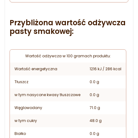
Przybliżona wartość odżywcza
pasty smakowej:
Wartość odżywcza w 100 gramach produktu:
Wartość energetyczna
1216 kJ / 286 kcal
Tłuszcz
0.0 g
w tym nasycone kwasy tłuszczowe
0.0 g
Węglowodany
71.0 g
w tym cukry
48.0 g
Białko
0.0 g