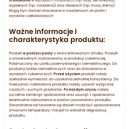
stosowania
w wyrobach mrożonych, (np. lody, semifreddo),
wypiekach (np. nadzienia) oraz deserach (np. musy, kremy).
Mogą być również stosowane w nadzieniach do pralin i
wyrobów czekoladowych.
Ważne informacje i
charakterystyka produktu:
Produkt
w postaci pasty
o skoncentrowanym smaku. Produkt
o uniwersalnym zastosowaniu w produkcji cukierniczej.
Przeznaczony do użytku przemysłowego i rzemieślniczego. Do
produkcji lodów rzemieślniczych oraz do stosowania w
wyrobach cukierniczych.
Przed użyciem
produkt należy
dokładnie wymieszać do uzyskania jednolitej konsystencji. Do
mieszania i nakładania produktu należy używać wyłącznie
czystych i suchych przyborów.
Po każdym użyciu
należy
szczelnie zamknąć opakowanie oraz usunąć z opakowania
ewentualne zabrudzenia w postaci pozostałości produktu.
Stwardnienie lub tworzenie się zbryleń może być spowodowane
zmianami temperatury i nie jest to wskaźnik degradacji
produktu.