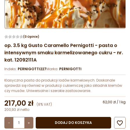
(0 Opinie)
op. 3.5 kg Gusto Caramello Pernigotti - pasta o
intensywnym smaku karmelizowanego cukru - nr.
kat. 12092111A
Indeks:
PERNIGOTTI227
Marka:
PERNIGOTTI
Klasyczna pasta do produkcji lodów karmelowych. Doskonale
sprawdzi się również w produkcji cukierniczej jako składnik kremów
czy musów. Uniwersalne i szerokie zastosowanie.
217,00 zł
62,00 zł / 1 kg
(8% VAT)
200,93 zł netto

DODAJ DO KOSZYKA
-
+