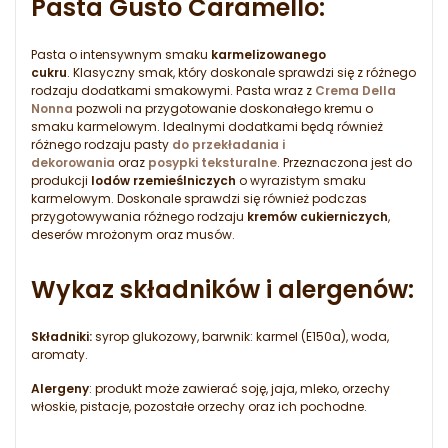
Pasta Gusto Caramello:
Pasta o intensywnym smaku
karmelizowanego
cukru
. Klasyczny smak, który doskonale sprawdzi się z różnego
rodzaju dodatkami smakowymi. Pasta wraz z
Crema Della
Nonna
pozwoli na przygotowanie doskonałego kremu o
smaku karmelowym. Idealnymi dodatkami będą również
różnego rodzaju pasty
do przekładania i
dekorowania
oraz
posypki teksturalne
. Przeznaczona jest do
produkcji
lodów rzemieślniczych
o wyrazistym smaku
karmelowym. Doskonale sprawdzi się również podczas
przygotowywania różnego rodzaju
kremów cukierniczych
,
deserów mrożonym oraz musów.
Wykaz składników i alergenów:
Składniki:
syrop glukozowy, barwnik: karmel (E150a), woda,
aromaty.
Alergeny
: produkt może zawierać soję, jaja, mleko, orzechy
włoskie, pistacje, pozostałe orzechy oraz ich pochodne.