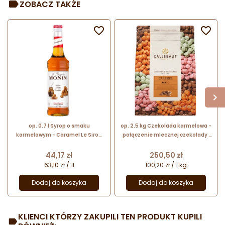
ZOBACZ TAKŻE


op. 0.7 l Syrop o smaku
op. 2.5 kg Czekolada karmelowa -
karmelowym - Caramel Le Sirop
połączenie mlecznej czekolady i
do Monin - szklana butelka
karmelu - Caramel Callets™
Callebaut
Cena
Cena
44,17 zł
250,50 zł
63,10 zł / 1l
100,20 zł / 1 kg
Dodaj do koszyka
Dodaj do koszyka
KLIENCI KTÓRZY ZAKUPILI TEN PRODUKT KUPILI