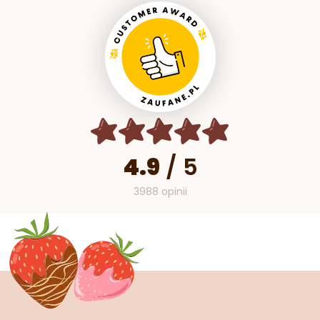
4.9
/
5
3988 opinii