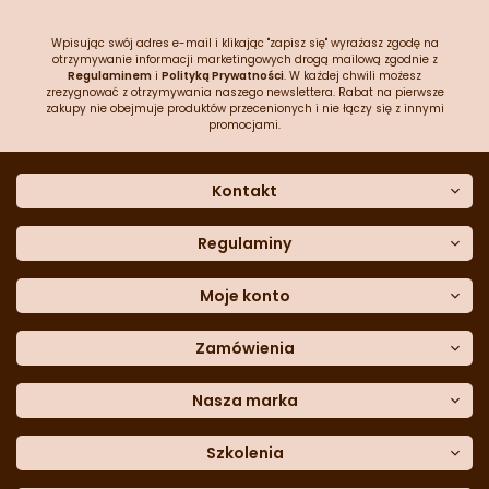
Wpisując swój adres e-mail i klikając "zapisz się" wyrażasz zgodę na
otrzymywanie informacji marketingowych drogą mailową zgodnie z
Regulaminem
i
Polityką Prywatności
. W każdej chwili możesz
zrezygnować z otrzymywania naszego newslettera. Rabat na pierwsze
zakupy nie obejmuje produktów przecenionych i nie łączy się z innymi
promocjami.
Kontakt
O nas
Dane kontaktowe
Regulaminy
Często zadawane pytania
Regulamin sklepu
Sklep stacjonarny
Polityka prywatności
Moje konto
Formularz kontaktowy
Polityka cookies
Załóż konto
Blog
Polityka reklamacji
Zamówienia
Moje dane
Polityka zwrotów
Historia zamówień
e-mail:
Sposoby dostawy
sklep@cukieteria.pl
Dostępność cyfrowa
Lista ulubionych
telefon:
Metody płatności
Nasza marka
601 767 272
Moje rabaty
Dane do przelewu
Sempre Group
Formularz
reklamacji
Trio Gelato
Szkolenia
Formularz
zwrotu
CDN
Warsaw
Academy of Pastry Arts