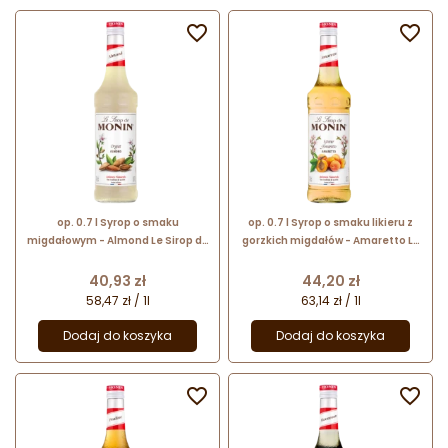


op. 0.7 l Syrop o smaku
op. 0.7 l Syrop o smaku likieru z
migdałowym - Almond Le Sirop de
gorzkich migdałów - Amaretto Le
Monin - szklana butelka
Sirop de Monin - szklana butelka
Cena
Cena
40,93 zł
44,20 zł
58,47 zł / 1l
63,14 zł / 1l
Dodaj do koszyka
Dodaj do koszyka

