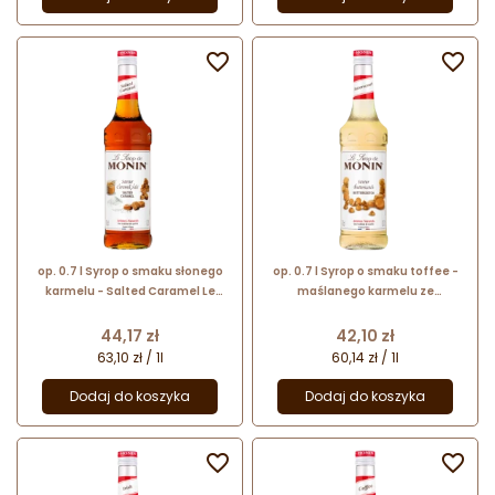


op. 0.7 l Syrop o smaku słonego
op. 0.7 l Syrop o smaku toffee -
karmelu - Salted Caramel Le
maślanego karmelu ze
Sirop de Monin - szklana butelka
śmietanką - Butterscotch Le
Sirop de Monin - szklana butelka
Cena
Cena
44,17 zł
42,10 zł
63,10 zł / 1l
60,14 zł / 1l
Dodaj do koszyka
Dodaj do koszyka

