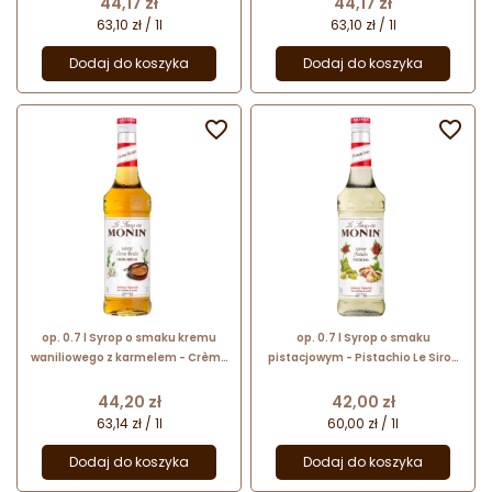
Cena
Cena
44,17 zł
44,17 zł
63,10 zł / 1l
63,10 zł / 1l
Dodaj do koszyka
Dodaj do koszyka


op. 0.7 l Syrop o smaku kremu
op. 0.7 l Syrop o smaku
waniliowego z karmelem - Crème
pistacjowym - Pistachio Le Sirop
Brûlée Le Sirop de Monin - szklana
de Monin - szklana butelka
butelka
Cena
Cena
44,20 zł
42,00 zł
63,14 zł / 1l
60,00 zł / 1l
Dodaj do koszyka
Dodaj do koszyka