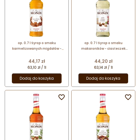
op. 0.7 l Syrop o smaku
op. 0.7 l Syrop o smaku
karmelizowanych migdałów -
makaroników - ciasteczek
Praline Le Sirop de Monin -
migdałowych - Macaroon Le Sirop
szklana butelka
de Monin - szklana butelka
Cena
Cena
44,17 zł
44,20 zł
63,10 zł / 1l
63,14 zł / 1l
Dodaj do koszyka
Dodaj do koszyka

