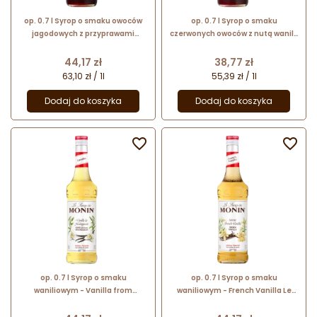
op. 0.7 l Syrop o smaku owoców
op. 0.7 l Syrop o smaku
jagodowych z przyprawami
czerwonych owoców z nutą wanilii
korzennymi - Spiced Red Berries
- Grenadine Le Sirop de Monin -
Le Sirop de Monin - szklana
szklana butelka
Cena
Cena
44,17 zł
38,77 zł
butelka
63,10 zł / 1l
55,39 zł / 1l
Dodaj do koszyka
Dodaj do koszyka


op. 0.7 l Syrop o smaku
op. 0.7 l Syrop o smaku
waniliowym - Vanilla from
waniliowym - French Vanilla Le
Madagascar Le Sirop de Monin -
Sirop de Monin - szklana butelka
szklana butelka