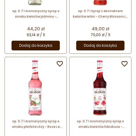
op. 0.7 l Aromatyczny syrop o
op. 0.7 l Syrop z ekstraktem
smaku kwiatów jaśminu -
kwiatów wiśni - Cherry Blossom Le
Jasmine Le Sirop de Monin -
Sirop de Monin - szklana butelka
szklana butelka
Cena
Cena
44,20 zł
49,00 zł
63,14 zł / 1l
70,00 zł / 1l
Dodaj do koszyka
Dodaj do koszyka


op. 0.7 l Aromatyczny syrop o
op. 0.7 l Aromatyczny syrop o
smaku płatków róży - Rose Le
smaku kwiatów hibiskusa -
Sirop de Monin - szklana butelka
Hibiscus Le Sirop de Monin -