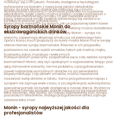
martwiąc się o ich jakość. Produkty dostępne w tej kategorii
wytwarzane są bowiem z najwyższej jakości składników.
Syropy do kawy Monin doskonale mieszają się z innymi
Wykorzystanie naturalnych aromatów pozwoliło na uzyskanie
składnikami, dzięki czemu można je łatwo i szybko wymieszać z
naturalnie intensywnego smaku, co jest niezwykle ważne w
kawą. Intensywne smaki świetnie sprawdzają się zarówno w
kontekście walorów gotowej kawy.
klasycznych napojach na gorąco, jak i w popularnej latem kawie
Syropy barmańskie Monin do
mrożonej. Co więcej, propozycje z bitą śmietaną można dodatkowo
ekstrawaganckich drinków
ozdobić na górze, wykorzystując produkty Monin - syropy na
wierzchu zapewniają eksplozję smaku już od pierwszego łyka.
Oprócz klasycznych propozycji do kawy marka Monin ma w swojej
ofercie również syropy barmańskie. Również w ich przypadku
postawiono na szeroki wybór smaków, takich jak malina, mięta,
truskawka, kokos, marakuja i wiele innych.
Profesjonalistom polecamy zaopatrzenie się w cały zestaw syropów
barmańskich Monin, aby być spokojnym o wyposażenie. Mając pod
ręką różnorodne warianty, nie ma problemu z przygotowaniem
nawet najbardziej wymyślnych drinków na życzenie klienta.
Eksperymentując z łączeniem smaków, można nieustannie
rozszerzać kartę drinków w lokalu. Samo przygotowanie napoju z
syropem nie zajmuje wiele czasu, a szczególnie przy wykorzystaniu
specjalnej pompki do butelki dostępnej w naszej ofercie. Wystarczy
Co ważne, formuła produktu dobrze rozpuszcza się towarzystwie
kilka naciśnięć, aby dodać do napoju odpowiednią ilość syropu.
pozostałych składników, dlatego przygotowanie drinka zajmuje
zaledwie kilka chwil.
Monin - syropy najwyższej jakości dla
profesjonalistów