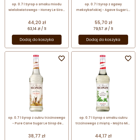
op. 0.7 l Syrop o smaku miodu
op. 0.7 l Syrop z agawy
wielokwiatowego - Honey Le Sirop
meksykańskiej - Agave Sugar Le
de Monin - szklana butelka
Sirop de Monin - szklana butelka
Cena
Cena
44,20 zł
55,70 zł
63,14 zł / 1l
79,57 zł / 1l
Dodaj do koszyka
Dodaj do koszyka


op. 0.7 l Syrop z cukru trzcinowego
op. 0.7 l Syrop o smaku cukru
- Pure Cane Sugar Le Sirop de
trzcinowego z miętą - Mojito Mint
Monin - szklana butelka
Le Sirop de Monin - szklana
butelka
Cena
Cena
38,77 zł
44,17 zł