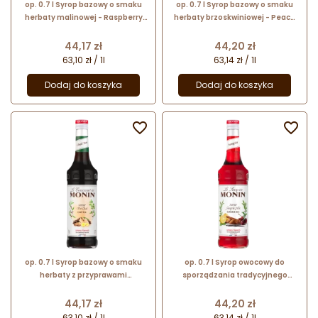
op. 0.7 l Syrop bazowy o smaku
op. 0.7 l Syrop bazowy o smaku
herbaty malinowej - Raspberry
herbaty brzoskwiniowej - Peach
Tea Le Concentré de Monin -
Tea Le Concentré de Monin -
szklana butelka
szklana butelka
Cena
Cena
44,17 zł
44,20 zł
63,10 zł / 1l
63,14 zł / 1l
Dodaj do koszyka
Dodaj do koszyka


op. 0.7 l Syrop bazowy o smaku
op. 0.7 l Syrop owocowy do
herbaty z przyprawami
sporządzania tradycyjnego
korzennymi - Chai Tea Le
hiszpańskiego napoju - Sangria
Concentré de Monin - szklana
Mix Le Sirop de Monin - szklana
Cena
Cena
44,17 zł
44,20 zł
butelka
butelka
63,10 zł / 1l
63,14 zł / 1l