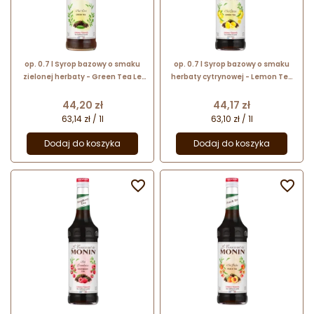
op. 0.7 l Syrop bazowy o smaku
op. 0.7 l Syrop bazowy o smaku
zielonej herbaty - Green Tea Le
herbaty cytrynowej - Lemon Tea
Concentré de Monin - szklana
Le Concentré de Monin - szklana
butelka
butelka
Cena
Cena
44,20 zł
44,17 zł
63,14 zł / 1l
63,10 zł / 1l
Dodaj do koszyka
Dodaj do koszyka

