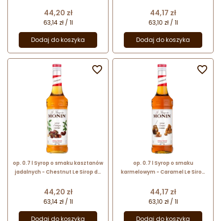
Sirop de Monin - szklana butelka
Toffee Nut Le Sirop de Monin -
szklana butelka
Cena
Cena
44,20 zł
44,17 zł
63,14 zł / 1l
63,10 zł / 1l
Dodaj do koszyka
Dodaj do koszyka


op. 0.7 l Syrop o smaku kasztanów
op. 0.7 l Syrop o smaku
jadalnych - Chestnut Le Sirop de
karmelowym - Caramel Le Sirop
Monin - szklana butelka
do Monin - szklana butelka
Cena
Cena
44,20 zł
44,17 zł
63,14 zł / 1l
63,10 zł / 1l
Dodaj do koszyka
Dodaj do koszyka