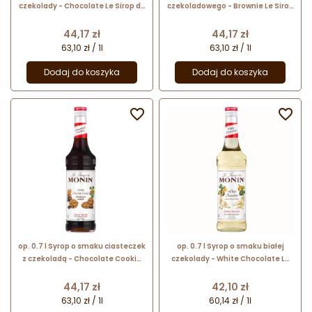
czekolady - Chocolate Le Sirop de
czekoladowego - Brownie Le Sirop
Monin - szklana butelka
de Monin - szklana butelka
Cena
Cena
44,17 zł
44,17 zł
63,10 zł / 1l
63,10 zł / 1l
Dodaj do koszyka
Dodaj do koszyka


op. 0.7 l Syrop o smaku ciasteczek
op. 0.7 l Syrop o smaku białej
z czekoladą - Chocolate Cookie
czekolady - White Chocolate Le
Le Sirop de Monin - szklana
Sirop de Monin - szklana butelka
butelka
Cena
Cena
44,17 zł
42,10 zł
63,10 zł / 1l
60,14 zł / 1l