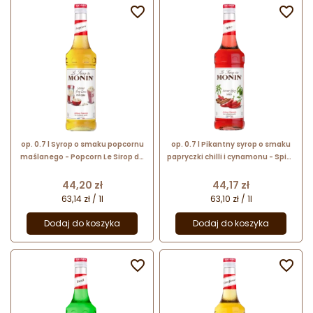


op. 0.7 l Syrop o smaku popcornu
op. 0.7 l Pikantny syrop o smaku
maślanego - Popcorn Le Sirop de
papryczki chilli i cynamonu - Spicy
Monin - szklana butelka
Le Sirop de Monin - szklana
butelka
Cena
Cena
44,20 zł
44,17 zł
63,14 zł / 1l
63,10 zł / 1l
Dodaj do koszyka
Dodaj do koszyka

