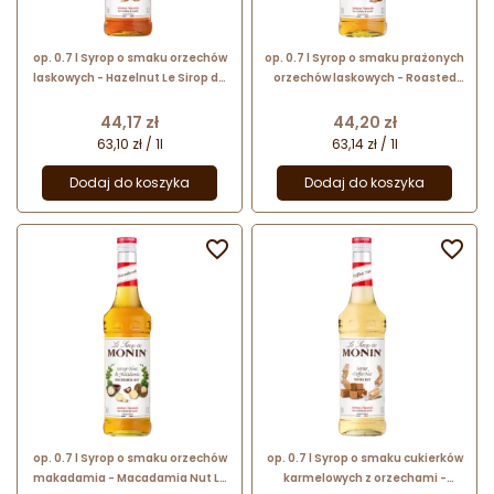
op. 0.7 l Syrop o smaku orzechów
op. 0.7 l Syrop o smaku prażonych
laskowych - Hazelnut Le Sirop de
orzechów laskowych - Roasted
Monin - szklana butelka
Hazelnut Le Sirop de Monin -
szklana butelka
Cena
Cena
44,17 zł
44,20 zł
63,10 zł / 1l
63,14 zł / 1l
Dodaj do koszyka
Dodaj do koszyka


op. 0.7 l Syrop o smaku orzechów
op. 0.7 l Syrop o smaku cukierków
makadamia - Macadamia Nut Le
karmelowych z orzechami -