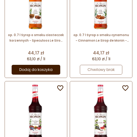
op. 0.7 l Syrop o smaku ciasteczek
op. 0.7 l Syrop o smaku cynamonu
korzennych - Speculoos Le Sirop
- Cinnamon Le Sirop de Monin -
de Monin - szklana butelka
szklana butelka
Cena
Cena
44,17 zł
44,17 zł
63,10 zł / 1l
63,10 zł / 1l
Dodaj do koszyka
Chwilowy brak

