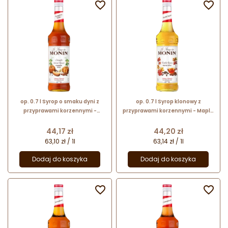


op. 0.7 l Syrop o smaku dyni z
op. 0.7 l Syrop klonowy z
przyprawami korzennymi -
przyprawami korzennymi - Maple
Pumpkin Spice Le Sirop de Monin -
Spice Le Sirop de Monin - szklana
szklana butelka
butelka
Cena
Cena
44,17 zł
44,20 zł
63,10 zł / 1l
63,14 zł / 1l
Dodaj do koszyka
Dodaj do koszyka

