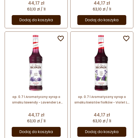
szklana butelka
Cena
Cena
44,17 zł
44,17 zł
63,10 zł / 1l
63,10 zł / 1l
Dodaj do koszyka
Dodaj do koszyka


op. 0.7 l Aromatyczny syrop o
op. 0.7 l Aromatyczny syrop o
smaku lawendy - Lavender Le
smaku kwiatów fiołków - Violet Le
Sirop de Monin - szklana butelka
Sirop de Monin - szklana butelka
Cena
Cena
44,17 zł
44,17 zł
63,10 zł / 1l
63,10 zł / 1l
Dodaj do koszyka
Dodaj do koszyka