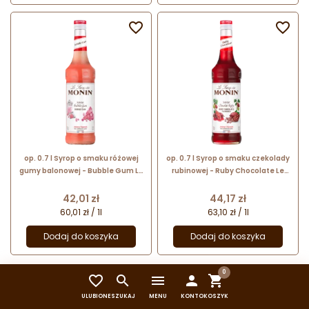


op. 0.7 l Syrop o smaku różowej
op. 0.7 l Syrop o smaku czekolady
gumy balonowej - Bubble Gum Le
rubinowej - Ruby Chocolate Le
Sirop de Monin - szklana butelka
Sirop de Monin - szklana butelka
Cena
Cena
42,01 zł
44,17 zł
60,01 zł / 1l
63,10 zł / 1l
Dodaj do koszyka
Dodaj do koszyka
0


menu




1
2
3
ULUBIONE
SZUKAJ
MENU
KONTO
KOSZYK