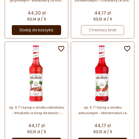
jeżynowym - Blackberry Le Sirop
żurawinowym - Cranberry Le Sirop
de Monin - szklana butelka
de Monin - szklana butelka
Cena
Cena
44,20 zł
44,17 zł
63,14 zł / 1l
63,10 zł / 1l
Dodaj do koszyka
Chwilowy brak


op. 0.7 l Syrop o smaku rabarbaru
op. 0.7 l Syrop o smaku
- Rhubarb Le Sirop de Monin -
arbuzowym - Watermelon Le
szklana butelka
Sirop de Monin - szklana butelka
Cena
Cena
44,17 zł
44,17 zł
63,10 zł / 1l
63,10 zł / 1l