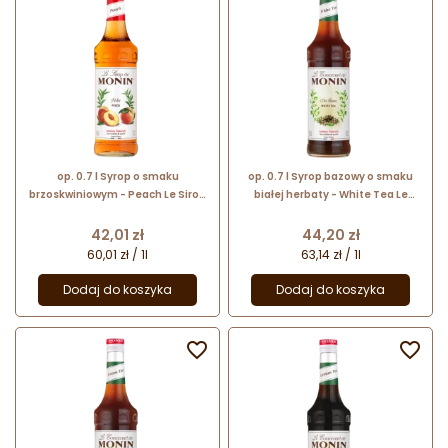
op. 0.7 l Syrop o smaku
op. 0.7 l Syrop bazowy o smaku
brzoskwiniowym - Peach Le Sirop
białej herbaty - White Tea Le
de Monin - szklana butelka
Concentré de Monin - szklana
butelka
Cena
Cena
42,01 zł
44,20 zł
60,01 zł / 1l
63,14 zł / 1l
Dodaj do koszyka
Dodaj do koszyka

