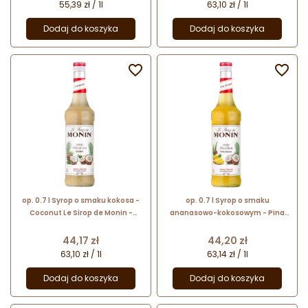
55,39 zł / 1l
63,10 zł / 1l
Dodaj do koszyka
Dodaj do koszyka


op. 0.7 l Syrop o smaku kokosa -
op. 0.7 l Syrop o smaku
Coconut Le Sirop de Monin -
ananasowo-kokosowym - Pina
szklana butelka
Colada Le Sirop de Monin -
szklana butelka
Cena
Cena
44,17 zł
44,20 zł
63,10 zł / 1l
63,14 zł / 1l
Dodaj do koszyka
Dodaj do koszyka