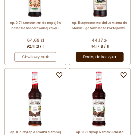
op. 0.7 l Koncentrat do napojów
op. 1l Espresso Martini Le Mixeur de
na bazie macerowanej kawy -
Monin - gotowa baza koktajlowa -
Cold Brew Le Concentré de Monin
szklana butelka
- szklana butelka
Cena
Cena
64,69 zł
44,17 zł
92,41 zł / 1l
44,17 zł / 1l
Chwilowy brak
Dodaj do koszyka


op. 0.7 l Syrop o smaku ciemnej
op. 0.7 l Syrop o smaku ciasta