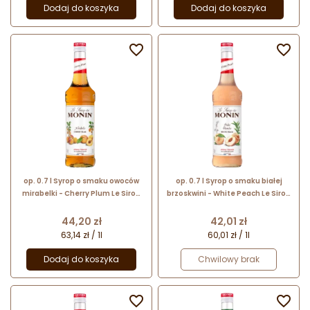
Dodaj do koszyka
Dodaj do koszyka


op. 0.7 l Syrop o smaku owoców
op. 0.7 l Syrop o smaku białej
mirabelki - Cherry Plum Le Sirop
brzoskwini - White Peach Le Sirop
de Monin - szklana butelka
de Monin - szklana butelka
Cena
Cena
44,20 zł
42,01 zł
63,14 zł / 1l
60,01 zł / 1l
Dodaj do koszyka
Chwilowy brak

