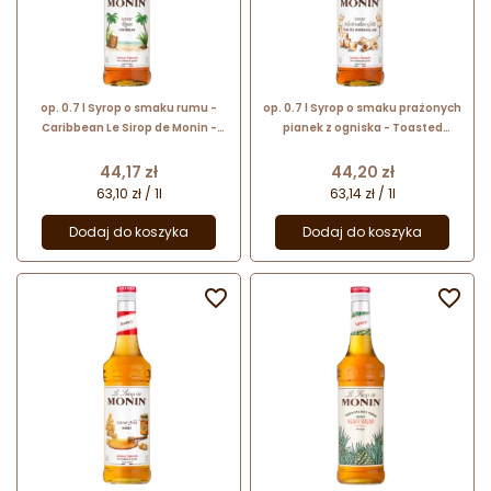
op. 0.7 l Syrop o smaku rumu -
op. 0.7 l Syrop o smaku prażonych
Caribbean Le Sirop de Monin -
pianek z ogniska - Toasted
szklana butelka
Marshmallow Le Sirop de Monin -
szklana butelka
Cena
Cena
44,17 zł
44,20 zł
63,10 zł / 1l
63,14 zł / 1l
Dodaj do koszyka
Dodaj do koszyka

