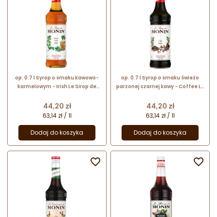
op. 0.7 l Syrop o smaku kawowo-
op. 0.7 l Syrop o smaku świeżo
karmelowym - Irish Le Sirop de
parzonej czarnej kawy - Coffee Le
Monin - szklana butelka
Sirop de Monin - szklana butelka
Cena
Cena
44,20 zł
44,20 zł
63,14 zł / 1l
63,14 zł / 1l
Dodaj do koszyka
Dodaj do koszyka

