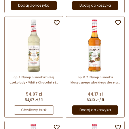
Dodaj do koszyka
Dodaj do koszyka


op. 1 l Syrop o smaku białej
op. 0.7 l Syrop o smaku
czekolady - White Chocolate Le
klasycznego włoskiego deseru -
Sirop de Monin - plastikowa
Tiramisu Le Sirop de Monin -
butelka
szklana butelka
Cena
Cena
54,97 zł
44,17 zł
54,97 zł / 1l
63,10 zł / 1l
Chwilowy brak
Dodaj do koszyka

