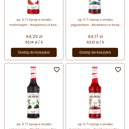
op. 0.7 l Syrop o smaku
op. 0.7 l Syrop o smaku
malinowym - Raspberry Le Sirop
jagodowym - Blueberry Le Sirop
de Monin - szklana butelka
de Monin - szklana butelka
Cena
Cena
44,20 zł
44,17 zł
63,14 zł / 1l
63,10 zł / 1l
Dodaj do koszyka
Dodaj do koszyka


op. 0.7 l Syrop o smaku
op. 0.7 l Syrop o smaku