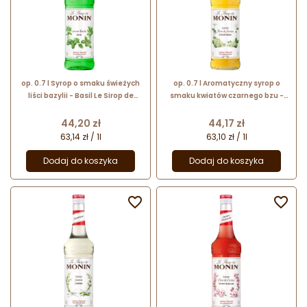
op. 0.7 l Syrop o smaku świeżych
op. 0.7 l Aromatyczny syrop o
liści bazylii - Basil Le Sirop de
smaku kwiatów czarnego bzu -
Monin - szklana butelka
Elderflower Le Sirop de Monin -
szklana butelka
Cena
Cena
44,20 zł
44,17 zł
63,14 zł / 1l
63,10 zł / 1l
Dodaj do koszyka
Dodaj do koszyka

