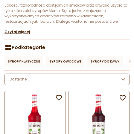
Jakość, różnorodność dostępnych smaków oraz łatwość użycia to
tylko kilka zalet syropów Monin. Są to jedne z najczęściej
wykorzystywanych dodatków zarówno w kawiarniach,
restauracjach, jak i barach. Dlatego warto na nie postawić we
własnym lokalu.
Czytaj więcej
Podkategorie
SYROPY KLASYCZNE
SYROPY OWOCOWE
SYROPY DO KAWY
SY
Dostępne

