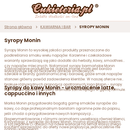
Strona główna
KAWIARNIA I BAR
SYROPY MONIN
Syropy Monin
Syropy Monin to wysokiej jakości produkty przeznaczone do
podkreślania smaku wielu napojów. Korzenne i czekoladowe
warianty sprawdzają się jako dodatki do herbaty, kawy, smoothies
czy napojów mlecznych. Natomiast syropy barmańskie Monin
Zastosowanie produktów tej dobrze znanej marki jest bardzo
wykorzystuje się do tworzenia drinków smakowych.
szerokie w branży gastronomicznej i barowej, gdzie smak napojów
stanowi główny powód zadowolenia klientów. W naszej ofercie nie
brakuje różnorodnych propozycji opatrzonych logo Monin - syropy
Syropy do kawy Monin - urozmaicenie latte,
tej marki to gwarancja pełni aromatu zamkniętego w gęstej formule.
cappuccino i innych
Marka Monin przygotowała bogatą gamę smaków syropów do
kawy, co daje profesjonalnym baristom ogromne pole do popisu,
jeśli chodzi o przygotowanie nowych kompozycji.
Eksperymentowanie z różnymi aromatami uwielbiają również klienci,
Korzystając z syropów do kawy Monin, można stosunkowo niskim
a szczególnie Ci otwarci na nowe wariacje na temat klasycznego
kosztem wprowadzić do oferty nowe propozycje, jednocześnie nie
naparu kawowego.