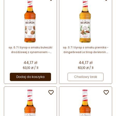
op. 0.7 l Syrop o smaku bułeczki
op. 0.7 l Syrop o smaku piernika -
drożdżowej z cynamonem -
Gingerbread Le Sirop de Monin -
Cinnamon Roll Le Sirop de Monin -
szklana butelka
szklana butelka
Cena
Cena
44,17 zł
44,17 zł
63,10 zł / 1l
63,10 zł / 1l
Dodaj do koszyka
Chwilowy brak

