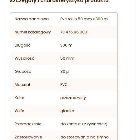
Szczegóły i charakterystyka produktu:
Nazwa handlowa
Pvc roll h 50 mm x 300 m
Numer katalogowy
73.476.86.0001
Długość
300 m
Wysokość
50 mm
Grubość
80 µ
Materiał
PVC
Kolor
przezroczysty
Wzór
gładka
Przeznaczenie
do kontaktu z żywnością
Zastosowanie
do stosowania na zimno