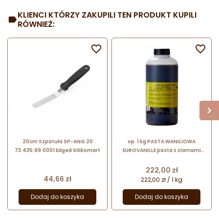
KLIENCI KTÓRZY ZAKUPILI TEN PRODUKT KUPILI
RÓWNIEŻ:


20cm Szpatuła SP-ANG 20
op. 1 kg PASTA WANILIOWA
73.435.99.0001 Edged Silikomart
EUROVANILLE pasta z ziarnami
wanilii Bourbon z Madagaskaru
Cena
222,00 zł
Cena
44,66 zł
222,00 zł / 1 kg
Dodaj do koszyka
Dodaj do koszyka