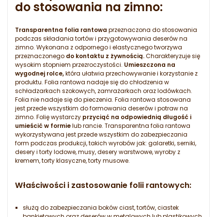
do stosowania na zimno:
Transparentna folia rantowa
przeznaczona do stosowania
podczas składania tortów i przygotowywania deserów na
zimno. Wykonana z odpornego i elastycznego tworzywa
przeznaczonego
do kontaktu z żywnością.
Charakteryzuje się
wysokim stopniem przezroczystości.
Umieszczona na
wygodnej rolce,
która ułatwia przechowywanie i korzystanie z
produktu. Folia rantowa nadaje się do chłodzenia w
schładzarkach szokowych, zamrażarkach oraz lodówkach.
Folia nie nadaje się do pieczenia. Folia rantowa stosowana
jest przede wszystkim do formowania deserów i potraw na
zimno. Folię wystarczy
przyciąć na odpowiednią długość i
umieścić w formie
lub rancie. Transparentna folia rantowa
wykorzystywana jest przede wszystkim do zabezpieczania
form podczas produkcji, takich wyrobów jak: galaretki, serniki,
desery i torty lodowe, musy, desery warstwowe, wyroby z
kremem, torty klasyczne, torty musowe.
Właściwości i zastosowanie folii rantowych:
służą do zabezpieczania boków ciast, tortów, ciastek
bankietowych oraz deserów w metalowych lub plastikowych