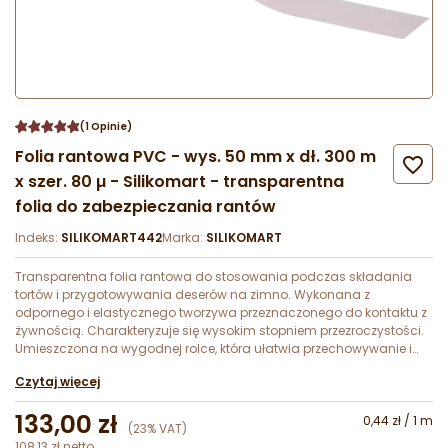
(1 Opinie)
Folia rantowa PVC - wys. 50 mm x dł. 300 m

x szer. 80 µ - Silikomart - transparentna
folia do zabezpieczania rantów
Indeks:
SILIKOMART442
Marka:
SILIKOMART
Transparentna folia rantowa do stosowania podczas składania
tortów i przygotowywania deserów na zimno. Wykonana z
odpornego i elastycznego tworzywa przeznaczonego do kontaktu z
żywnością. Charakteryzuje się wysokim stopniem przezroczystości.
Umieszczona na wygodnej rolce, która ułatwia przechowywanie i
korzystanie z produktu.
Czytaj więcej
133,00 zł
0,44 zł / 1 m
(23% VAT)
108,13 zł netto