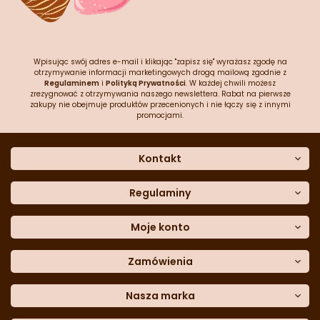
Wpisując swój adres e-mail i klikając "zapisz się" wyrażasz zgodę na
otrzymywanie informacji marketingowych drogą mailową zgodnie z
Regulaminem
i
Polityką Prywatności
. W każdej chwili możesz
zrezygnować z otrzymywania naszego newslettera. Rabat na pierwsze
zakupy nie obejmuje produktów przecenionych i nie łączy się z innymi
promocjami.
Kontakt
O nas
Dane kontaktowe
Regulaminy
Często zadawane pytania
Regulamin sklepu
Sklep stacjonarny
Polityka prywatności
Moje konto
Formularz kontaktowy
Polityka cookies
Załóż konto
Blog
Polityka reklamacji
Zamówienia
Moje dane
Polityka zwrotów
Historia zamówień
e-mail:
Sposoby dostawy
sklep@cukieteria.pl
Dostępność cyfrowa
Lista ulubionych
telefon:
Metody płatności
Nasza marka
601 767 272
Moje rabaty
Dane do przelewu
Sempre Group