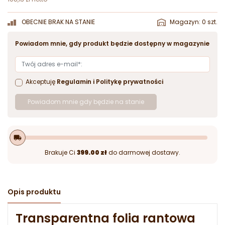
OBECNIE BRAK NA STANIE
Magazyn: 0 szt.
Powiadom mnie, gdy produkt będzie dostępny w magazynie
Akceptuję
Regulamin
i
Politykę prywatności
Powiadom mnie gdy będzie na stanie
local_shipping
Brakuje Ci
399.00 zł
do darmowej dostawy.
Opis produktu
Transparentna folia rantowa