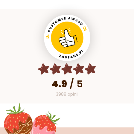
4.9
/
5
3988 opinii