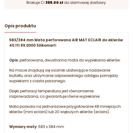
Brakuje Ci
399.00 zł
do darmowej dostawy.
Opis produktu
583/384 mm Mata perforowana AIR MAT ECLAIR do eklerów
40.111.99.0000 Silikomart:
Opis:
perforowana, dwustronna mata do wypiekania eklerów.
Na macie znajdują się wzorniki ułatwiające nadawanie
kształtu oraz utrzymanie odpowiedniego odstępu pomiędzy
wypiekami z ciasta parzonego.
Dzięki perforacji temperatura jest równomiernie
rozprowadzana, co gwarantuje równe wypiekanie.
Mata pozwala na jednorazowe przygotowanie 48 mniejszych
eklerów (mini eclairs) lub 20 większych eklerów (eclairs).
Wymiary maty:
583 x 384 mm