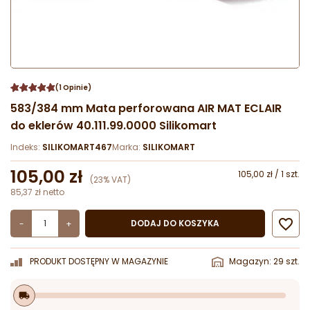
(1 Opinie)
583/384 mm Mata perforowana AIR MAT ECLAIR
do eklerów 40.111.99.0000 Silikomart
Indeks:
SILIKOMART467
Marka:
SILIKOMART
105,00 zł
105,00 zł / 1 szt.
(23% VAT)
85,37 zł netto

DODAJ DO KOSZYKA
-
+
PRODUKT DOSTĘPNY W MAGAZYNIE
Magazyn: 29 szt.
local_shipping