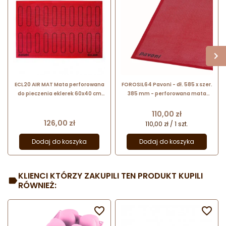
ECL20 AIR MAT Mata perforowana
FOROSIL64 Pavoni - dł. 585 x szer.
do pieczenia eklerek 60x40 cm
385 mm - perforowana mata
Pavoni
cukiernicza do wypieków
Cena
110,00 zł
Cena
126,00 zł
110,00 zł / 1 szt.
Dodaj do koszyka
Dodaj do koszyka
KLIENCI KTÓRZY ZAKUPILI TEN PRODUKT KUPILI
RÓWNIEŻ:

