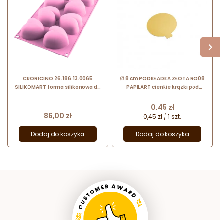
CUORICINO 26.186.13.0065
∅ 8 cm PODKŁADKA ZŁOTA RO08
SILIKOMART forma silikonowa do
PAPILART cienkie krążki pod
monoporcji - serca - 65 x 65 x h 39
monoporcje
mm / poj. 96 ml x 8 porcji
Cena
0,45 zł
Cena
86,00 zł
0,45 zł / 1 szt.
Dodaj do koszyka
Dodaj do koszyka