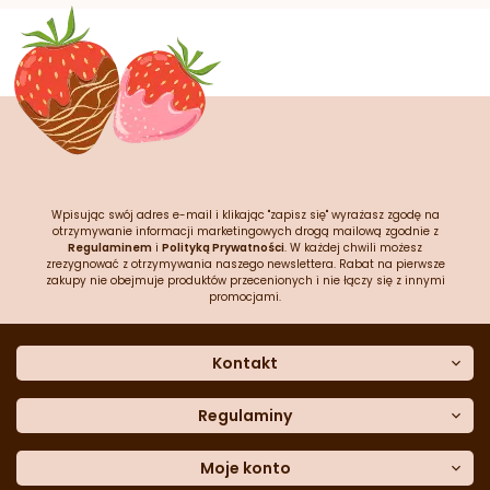
Wpisując swój adres e-mail i klikając "zapisz się" wyrażasz zgodę na
otrzymywanie informacji marketingowych drogą mailową zgodnie z
Regulaminem
i
Polityką Prywatności
. W każdej chwili możesz
zrezygnować z otrzymywania naszego newslettera. Rabat na pierwsze
zakupy nie obejmuje produktów przecenionych i nie łączy się z innymi
promocjami.
Kontakt
O nas
Dane kontaktowe
Regulaminy
Często zadawane pytania
Regulamin sklepu
Sklep stacjonarny
Polityka prywatności
Moje konto
Formularz kontaktowy