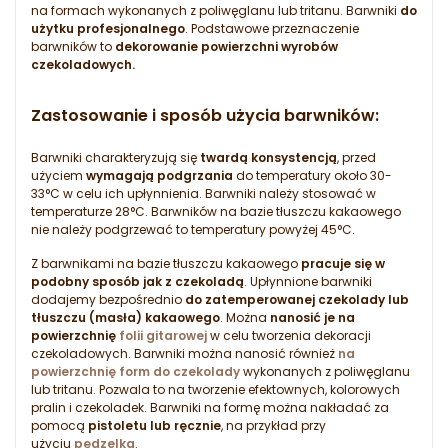
na formach wykonanych z poliwęglanu lub tritanu. Barwniki
do
użytku profesjonalnego
. Podstawowe przeznaczenie
barwników to
dekorowanie powierzchni wyrobów
czekoladowych.
Zastosowanie i sposób użycia barwników:
Barwniki charakteryzują się
twardą konsystencją
, przed
użyciem
wymagają podgrzania
do temperatury około 30-
33°C w celu ich upłynnienia. Barwniki należy stosować w
temperaturze 28°C. Barwników na bazie tłuszczu kakaowego
nie należy podgrzewać to temperatury powyżej 45°C.
Z barwnikami na bazie tłuszczu kakaowego
pracuje się w
podobny sposób jak z czekoladą
. Upłynnione barwniki
dodajemy bezpośrednio
do zatemperowanej czekolady lub
tłuszczu (masła) kakaowego
. Można
nanosić je na
powierzchnię
folii gitarowej
w celu tworzenia dekoracji
czekoladowych. Barwniki można nanosić również
na
powierzchnię form do czekolady
wykonanych z poliwęglanu
lub tritanu. Pozwala to na tworzenie efektownych, kolorowych
pralin i czekoladek. Barwniki na formę można nakładać za
pomocą
pistoletu lub ręcznie
, na przykład przy
użyciu
pędzelka
.