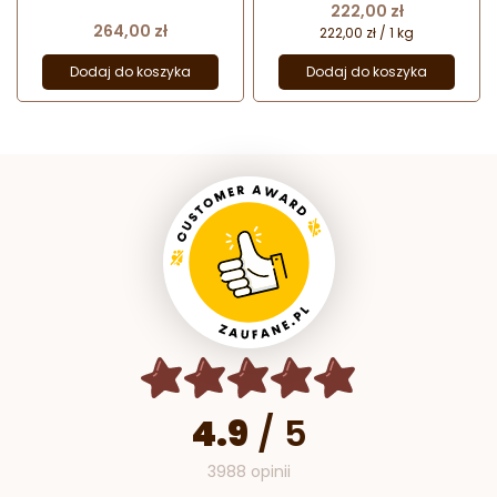
Cena
222,00 zł
Cena
264,00 zł
222,00 zł / 1 kg
Dodaj do koszyka
Dodaj do koszyka
4.9
/
5
3988 opinii