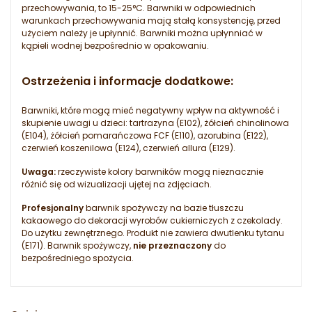
przechowywania, to 15-25°C. Barwniki w odpowiednich
warunkach przechowywania mają stałą konsystencję, przed
użyciem należy je upłynnić. Barwniki można upłynniać w
kąpieli wodnej bezpośrednio w opakowaniu.
Ostrzeżenia i informacje dodatkowe:
Barwniki, które mogą mieć negatywny wpływ na aktywność i
skupienie uwagi u dzieci: tartrazyna (E102), żółcień chinolinowa
(E104), żółcień pomarańczowa FCF (E110), azorubina (E122),
czerwień koszenilowa (E124), czerwień allura (E129).
U
waga:
rzeczywiste kolory barwników mogą nieznacznie
różnić się od wizualizacji ujętej na zdjęciach.
Profesjonalny
barwnik spożywczy na bazie tłuszczu
kakaowego do dekoracji wyrobów cukierniczych z czekolady.
Do użytku zewnętrznego. Produkt nie zawiera dwutlenku tytanu
(E171). Barwnik spożywczy,
nie przeznaczony
do
bezpośredniego spożycia.