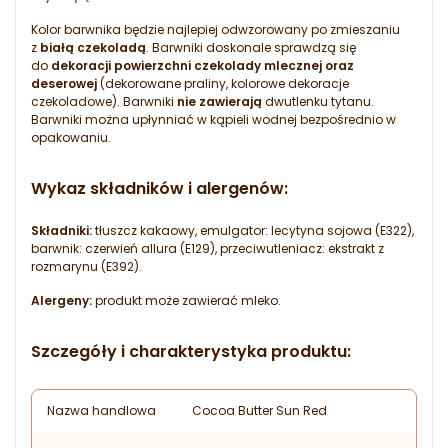
Kolor barwnika będzie najlepiej odwzorowany po zmieszaniu
z
białą czekoladą
. Barwniki doskonale sprawdzą się
do
dekoracji powierzchni czekolady mlecznej oraz
deserowej
(dekorowane praliny, kolorowe dekoracje
czekoladowe). Barwniki
nie zawierają
dwutlenku tytanu.
Barwniki można upłynniać w kąpieli wodnej bezpośrednio w
opakowaniu.
Wykaz składników i alergenów:
Składniki:
tłuszcz kakaowy, emulgator: lecytyna sojowa (E322),
barwnik: czerwień allura (E129), przeciwutleniacz: ekstrakt z
rozmarynu (E392).
Alergeny:
produkt może zawierać mleko.
Szczegóły i charakterystyka produktu:
Nazwa handlowa
Cocoa Butter Sun Red