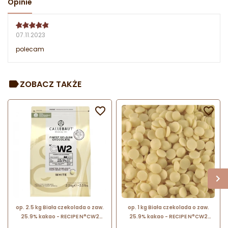
Opinie
07.11.2023
polecam
ZOBACZ TAKŻE


op. 2.5 kg Biała czekolada o zaw.
op. 1 kg Biała czekolada o zaw.
25.9% kakao - RECIPE N°CW2
25.9% kakao - RECIPE N°CW2
Callebaut - nr. kat. CW2NV-E4-
Callebaut - czekolada