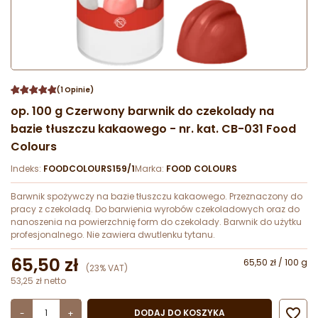
(1 Opinie)
op. 100 g Czerwony barwnik do czekolady na
bazie tłuszczu kakaowego - nr. kat. CB-031 Food
Colours
Indeks:
FOODCOLOURS159/1
Marka:
FOOD COLOURS
Barwnik spożywczy na bazie tłuszczu kakaowego. Przeznaczony do
pracy z czekoladą. Do barwienia wyrobów czekoladowych oraz do
nanoszenia na powierzchnię form do czekolady. Barwnik do użytku
profesjonalnego. Nie zawiera dwutlenku tytanu.
65,50 zł
65,50 zł / 100 g
(23% VAT)
53,25 zł netto

DODAJ DO KOSZYKA
-
+