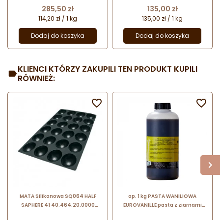
U71
cukiernicza w kaletkach
Cena
Cena
285,50 zł
135,00 zł
114,20 zł / 1 kg
135,00 zł / 1 kg
Dodaj do koszyka
Dodaj do koszyka
KLIENCI KTÓRZY ZAKUPILI TEN PRODUKT KUPILI
RÓWNIEŻ:


MATA Silikonowa SQ064 HALF
op. 1 kg PASTA WANILIOWA
SAPHERE 41 40.464.20.0000
EUROVANILLE pasta z ziarnami
Silikomart
wanilii Bourbon z Madagaskaru