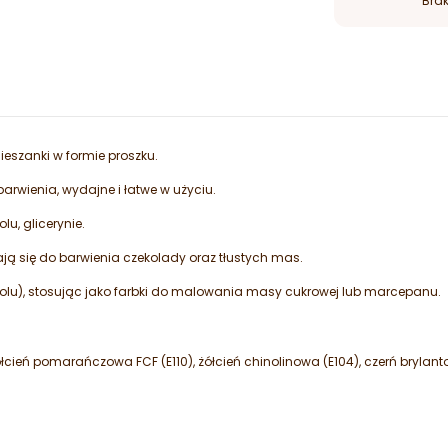
Brak
eszanki w formie proszku.
arwienia, wydajne i łatwe w użyciu.
lu, glicerynie.
dają się do barwienia czekolady oraz tłustych mas.
olu), stosując jako farbki do malowania masy cukrowej lub marcepanu.
żółcień pomarańczowa FCF (E110), żółcień chinolinowa (E104), czerń brylanto