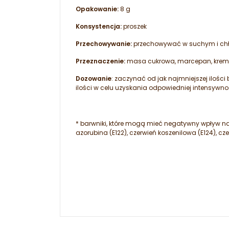
Opakowanie:
8 g
Konsystencja:
proszek
Przechowywanie:
przechowywać w suchym i ch
Przeznaczenie:
masa cukrowa, marcepan, kremy ś
Dozowanie
: zaczynać od jak najmniejszej ilośc
ilości w celu uzyskania odpowiedniej intensywno
* barwniki, które mogą mieć negatywny wpływ na a
azorubina (E122), czerwień koszenilowa (E124), cze