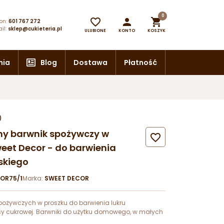
0



on:
601 767 272
il:
sklep@cukieteria.pl
ULUBIONE
KONTO
KOSZYK
nia
Blog
Dostawa
Płatność
)
rny barwnik spożywczy w

weet Decor - do barwienia
skiego
OR75/1
Marka:
SWEET DECOR
pożywczych w proszku do barwienia lukru
sy cukrowej. Barwniki do użytku domowego, w małych