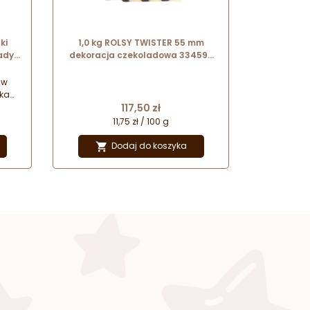
ki
1,0 kg ROLSY TWISTER 55 mm
ady
dekoracja czekoladowa 334592
d
Barbara Decor
baut
 w
pka
Cena
a i
117,50 zł
w,
11,75 zł / 100 g
 i
Dodaj do koszyka
