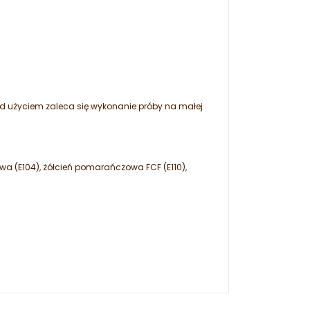
zed użyciem zaleca się wykonanie próby na małej
owa (E104), żółcień pomarańczowa FCF (E110),