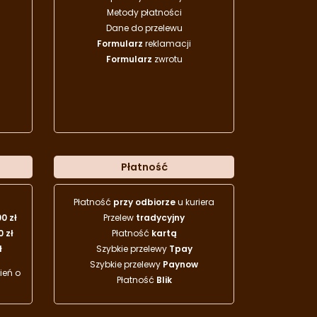
Metody płatności
Dane do przelewu
Formularz
reklamacji
Formularz
zwrotu
Płatność
Płatność
przy odbiorze
u kuriera
00 zł
Przelew
tradycyjny
0 zł
Płatność
kartą
ł
Szybkie przelewy
Tpay
Szybkie przelewy
Paynow
eń o
Płatność
Blik