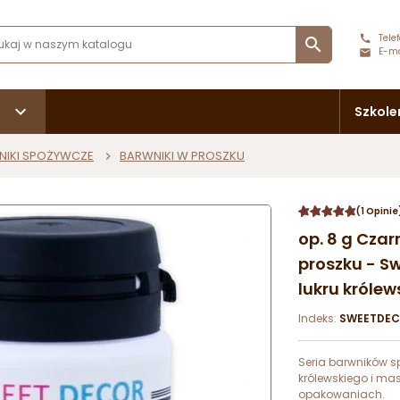
Telef

E-ma
Szkole
NIKI SPOŻYWCZE
BARWNIKI W PROSZKU
(1 Opinie
op. 8 g Cza
proszku - S
lukru królew
Indeks:
SWEETDEC
Seria barwników s
królewskiego i ma
opakowaniach.