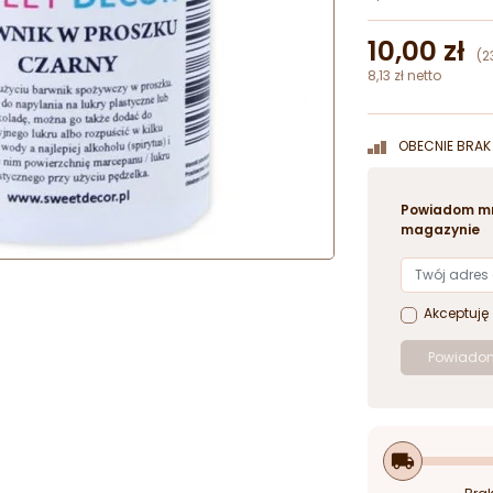
10,00 zł
(2
8,13 zł netto
OBECNIE BRAK 
Powiadom mn
magazynie
Akceptuję
Powiadom
local_shipping