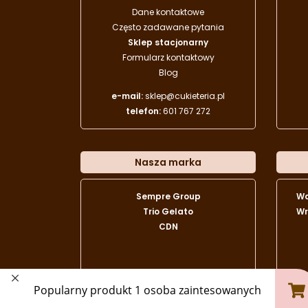
Dane kontaktowe
Często zadawane pytania
Sklep stacjonarny
Formularz kontaktowy
Blog
e-mail:
sklep@cukieteria.pl
telefon:
601 767 272
Nasza marka
Sempre Group
W
Trio Gelato
Wr
CDN