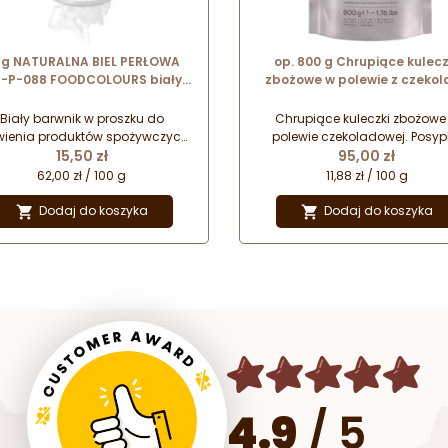
 g NATURALNA BIEL PERŁOWA
op. 800 g Chrupiące kulecz
-P-088 FOODCOLOURS biały
zbożowe w polewie z czekol
barwnik w proszku (E170)
karmelowej - Gold Salte
Caramel Crispearls™ Calle
Biały barwnik w proszku do
Chrupiące kuleczki zbożowe
wienia produktów spożywczych
polewie czekoladowej. Posy
Cena
Cena
glan wapnia (E170) - zamiennik
15,50 zł
dekoracyjna do urozmaicani
95,00 zł
bieli tytanowej.
ozdabiania lodów, wypiekó
62,00 zł / 100 g
11,88 zł / 100 g
deserów, gorącej czekolady
napojów kawowych.
Dodaj do koszyka
Dodaj do koszyka


4.9
/
5