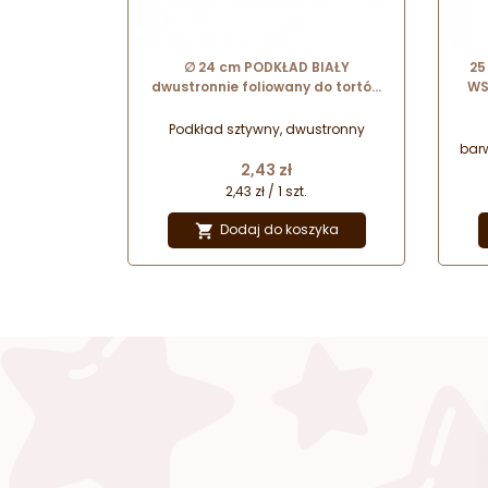
∅ 24 cm PODKŁAD BIAŁY
25
dwustronnie foliowany do tortów
WS
piętrowych 13125 MODECOR
Podkład sztywny, dwustronny
bar
Cena
2,43 zł
- wę
2,43 zł / 1 szt.
Dodaj do koszyka
