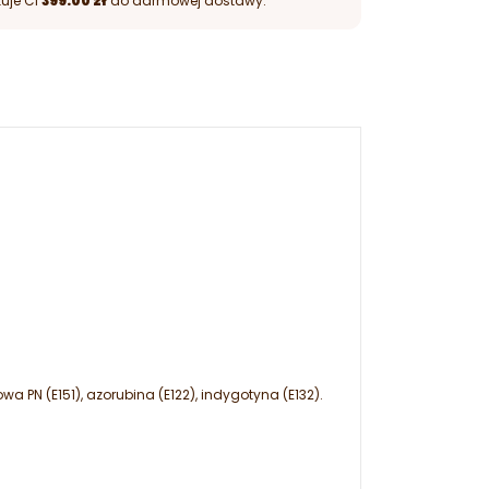
uje Ci
399.00 zł
do darmowej dostawy.
wa PN (E151), azorubina (E122), indygotyna (E132).