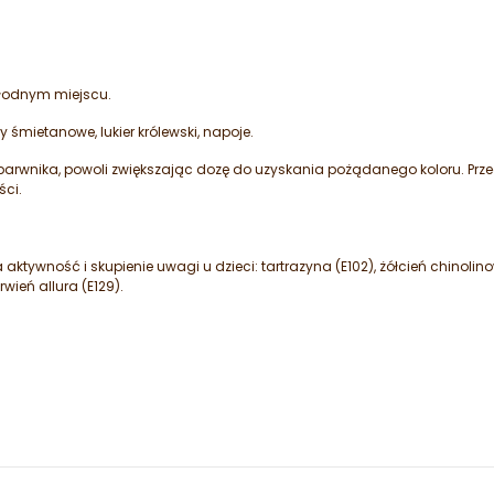
łodnym miejscu.
mietanowe, lukier królewski, napoje.
i barwnika, powoli zwiększając dozę do uzyskania pożądanego koloru. Pr
ści.
ktywność i skupienie uwagi u dzieci: tartrazyna (E102), żółcień chinolin
rwień allura (E129).