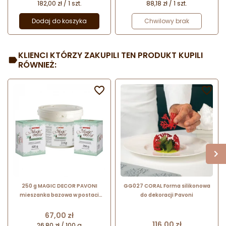
182,00 zł / 1 szt.
88,18 zł / 1 szt.
Dodaj do koszyka
Chwilowy brak
KLIENCI KTÓRZY ZAKUPILI TEN PRODUKT KUPILI
RÓWNIEŻ:


250 g MAGIC DECOR PAVONI
GG027 CORAL Forma silikonowa
mieszanka bazowa w postaci
do dekoracji Pavoni
proszku do przygotowania masy
dekoracyjnej do koronek
Cena
67,00 zł
Cena
116,00 zł
26,80 zł / 100 g