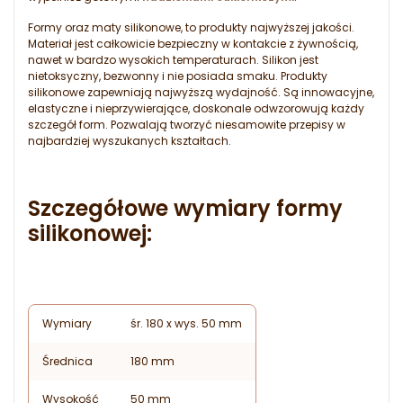
Formy oraz maty silikonowe, to produkty najwyższej jakości.
Materiał jest całkowicie bezpieczny w kontakcie z żywnością,
nawet w bardzo wysokich temperaturach. Silikon jest
nietoksyczny, bezwonny i nie posiada smaku. Produkty
silikonowe zapewniają najwyższą wydajność. Są innowacyjne,
elastyczne i nieprzywierające, doskonale odwzorowują każdy
szczegół form. Pozwalają tworzyć niesamowite przepisy w
najbardziej wyszukanych kształtach.
Szczegółowe wymiary formy
silikonowej:
Wymiary
śr. 180 x wys. 50 mm
Średnica
180 mm
Wysokość
50 mm