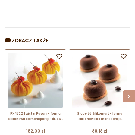
ZOBACZ TAKŻE


PX4322 Twister Pavoni - forma
Globe 26 Silikomart - forma
silikonowa do monoporcji - śr. 66 x
silikonowa do monoporcji i
wys. 35 mm / poj. 88 ml x 12 porcji
deserów - śr. 45 x wys. 20 mm /
poj. 26 ml x 15 porcji
Cena
Cena
182,00 zł
88,18 zł