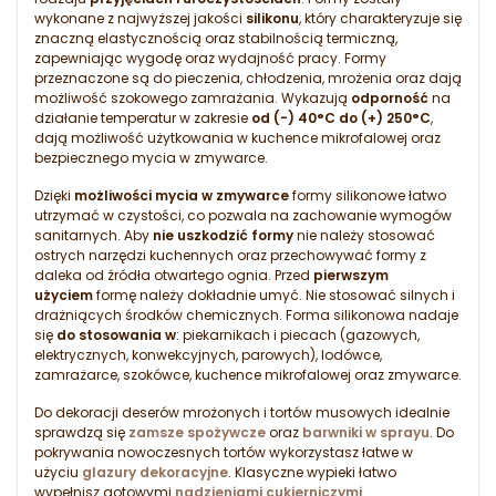
wykonane z najwyższej jakości
silikonu
, który charakteryzuje się
znaczną elastycznością oraz stabilnością termiczną,
zapewniając wygodę oraz wydajność pracy. Formy
przeznaczone są do pieczenia, chłodzenia, mrożenia oraz dają
możliwość szokowego zamrażania. Wykazują
odporność
na
działanie temperatur w zakresie
od (-) 40°C do (+) 250°C
,
dają możliwość użytkowania w kuchence mikrofalowej oraz
bezpiecznego mycia w zmywarce.
Dzięki
możliwości mycia w zmywarce
formy silikonowe łatwo
utrzymać w czystości, co pozwala na zachowanie wymogów
sanitarnych. Aby
nie uszkodzić formy
nie należy stosować
ostrych narzędzi kuchennych oraz przechowywać formy z
daleka od źródła otwartego ognia. Przed
pierwszym
użyciem
formę należy dokładnie umyć. Nie stosować silnych i
drażniących środków chemicznych. Forma silikonowa nadaje
się
do stosowania w
: piekarnikach i piecach (gazowych,
elektrycznych, konwekcyjnych, parowych), lodówce,
zamrażarce, szokówce, kuchence mikrofalowej oraz zmywarce.
Do dekoracji deserów mrożonych i tortów musowych idealnie
sprawdzą się
zamsze spożywcze
oraz
barwniki w sprayu
. Do
pokrywania nowoczesnych tortów wykorzystasz łatwe w
użyciu
glazury dekoracyjne
. Klasyczne wypieki łatwo
wypełnisz gotowymi
nadzieniami cukierniczymi
.