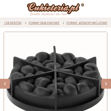
ST I DESERÓW
FORMY SILIKONOWE
FORMY JEDNOPORCJOWE