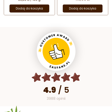
Dodaj do koszyka
Dodaj do koszyka
4.9
/
5
3988 opinii