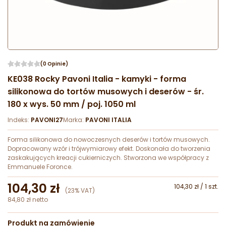
(0 Opinie)
KE038 Rocky Pavoni Italia - kamyki - forma
silikonowa do tortów musowych i deserów - śr.
180 x wys. 50 mm / poj. 1050 ml
Indeks:
PAVONI27
Marka:
PAVONI ITALIA
Forma silikonowa do nowoczesnych deserów i tortów musowych.
Dopracowany wzór i trójwymiarowy efekt. Doskonała do tworzenia
zaskakujących kreacji cukierniczych. Stworzona we współpracy z
Emmanuele Foronce.
104,30 zł
104,30 zł / 1 szt.
(23% VAT)
84,80 zł netto
Produkt na zamówienie