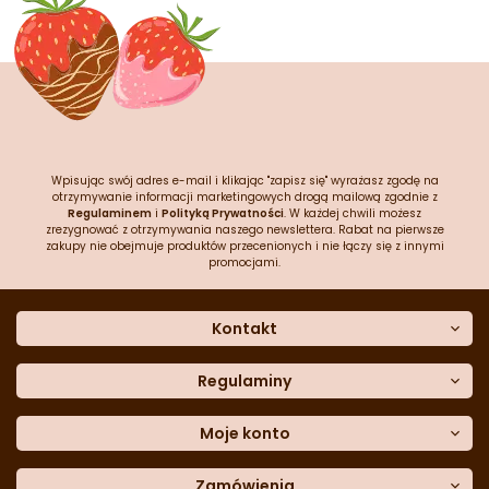
Wpisując swój adres e-mail i klikając "zapisz się" wyrażasz zgodę na
otrzymywanie informacji marketingowych drogą mailową zgodnie z
Regulaminem
i
Polityką Prywatności
. W każdej chwili możesz
zrezygnować z otrzymywania naszego newslettera. Rabat na pierwsze
zakupy nie obejmuje produktów przecenionych i nie łączy się z innymi
promocjami.
Kontakt
O nas
Dane kontaktowe
Regulaminy
Często zadawane pytania
Regulamin sklepu
Sklep stacjonarny
Polityka prywatności
Moje konto
Formularz kontaktowy
Polityka cookies
Załóż konto
Blog
Polityka reklamacji
Zamówienia
Moje dane