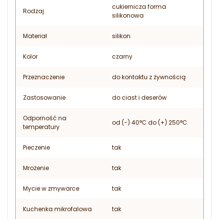
cukiernicza forma
Rodzaj
silikonowa
Materiał
silikon
Kolor
czarny
Przeznaczenie
do kontaktu z żywnością
Zastosowanie
do ciast i deserów
Odporność na
od (-) 40°C do (+) 250°C
temperatury
Pieczenie
tak
Mrożenie
tak
Mycie w zmywarce
tak
Kuchenka mikrofalowa
tak