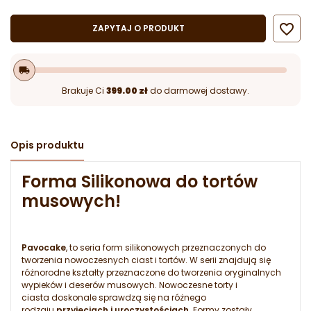

ZAPYTAJ O PRODUKT
local_shipping
Brakuje Ci
399.00 zł
do darmowej dostawy.
Opis produktu
Forma Silikonowa do tortów
musowych!
Pavocake
, to seria form silikonowych przeznaczonych do
tworzenia nowoczesnych ciast i tortów. W serii znajdują się
różnorodne kształty przeznaczone do tworzenia oryginalnych
wypieków i deserów musowych. Nowoczesne torty i
ciasta doskonale sprawdzą się na różnego
rodzaju
przyjęciach i uroczystościach
. Formy zostały