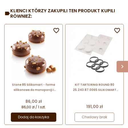
KLIENCI KTÓRZY ZAKUPILI TEN PRODUKT KUPILI
RÓWNIEŻ:


Stone 85 Silikomart - forma
KIT TARTE RING ROUND 80
silikonowa do monoporcji i
25.243.87.0065 SILIKOMART
deserów - śr. 65 x wys. 30 mm /
zestaw forma + 6 perforowanych
poj. 85 ml x 8 porcji
rantów ∅ 80 x h 20 mm
Cena
86,00 zł
Cena
191,00 zł
86,00 zł / 1 szt.
Dodaj do koszyka
Chwilowy brak