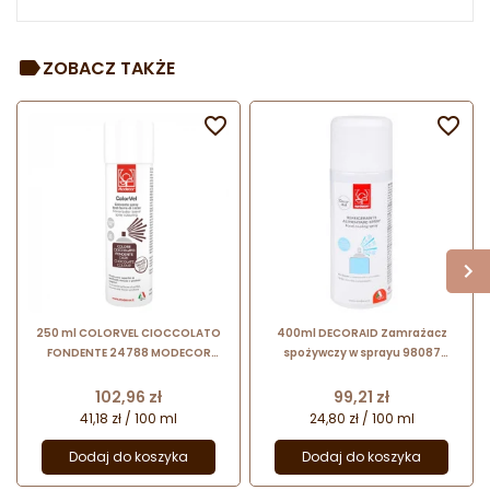
ZOBACZ TAKŻE


250 ml COLORVEL CIOCCOLATO
400ml DECORAID Zamrażacz
FONDENTE 24788 MODECOR
spożywczy w sprayu 98087
barwnik spożywczy w sprayu o
Modecor
strukturze zamszu - kolor ciemna
Cena
Cena
102,96 zł
99,21 zł
czekolada
41,18 zł / 100 ml
24,80 zł / 100 ml
Dodaj do koszyka
Dodaj do koszyka