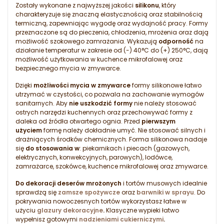
Zostały wykonane z najwyższej jakości
silikonu
, który
charakteryzuje się znaczną elastycznością oraz stabilnością
termiczną, zapewniając wygodę oraz wydajność pracy. Formy
przeznaczone są do pieczenia, chłodzenia, mrożenia oraz dają
możliwość szokowego zamrażania. Wykazują
odporność
na
działanie temperatur w zakresie od (-) 40°C do (+) 250°C, dają
możliwość użytkowania w kuchence mikrofalowej oraz
bezpiecznego mycia w zmywarce.
Dzięki
możliwości mycia w zmywarce
formy silikonowe łatwo
utrzymać w czystości, co pozwala na zachowanie wymogów
sanitarnych. Aby
nie uszkodzić formy
nie należy stosować
ostrych narzędzi kuchennych oraz przechowywać formy z
daleka od źródła otwartego ognia. Przed
pierwszym
użyciem
formę należy dokładnie umyć. Nie stosować silnych i
drażniących środków chemicznych. Forma silikonowa nadaje
się
do stosowania w
: piekarnikach i piecach (gazowych,
elektrycznych, konwekcyjnych, parowych), lodówce,
zamrażarce, szokówce, kuchence mikrofalowej oraz zmywarce.
Do dekoracji deserów mrożonych
i tortów musowych idealnie
sprawdzą się
zamsze spożywcze
oraz
barwniki w sprayu
. Do
pokrywania nowoczesnych tortów wykorzystasz łatwe w
użyciu
glazury dekoracyjne
.
Klasyczne wypieki łatwo
wypełnisz gotowymi
nadzieniami cukierniczymi
.