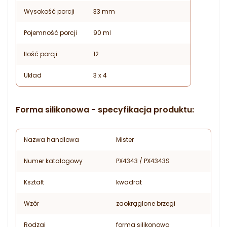
Wysokość porcji
33 mm
Pojemność porcji
90 ml
Ilość porcji
12
Układ
3 x 4
Forma silikonowa - specyfikacja produktu:
Nazwa handlowa
Mister
Numer katalogowy
PX4343 / PX4343S
Kształt
kwadrat
Wzór
zaokrąglone brzegi
Rodzaj
forma silikonowa