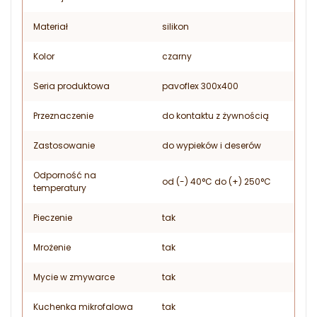
Materiał
silikon
Kolor
czarny
Seria produktowa
pavoflex 300x400
Przeznaczenie
do kontaktu z żywnością
Zastosowanie
do wypieków i deserów
Odporność na
od (-) 40°C do (+) 250°C
temperatury
Pieczenie
tak
Mrożenie
tak
Mycie w zmywarce
tak
Kuchenka mikrofalowa
tak