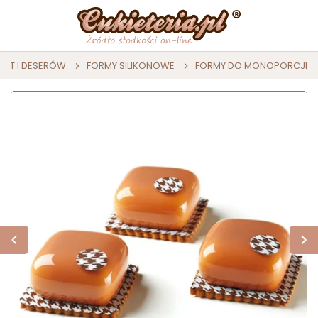
AST I DESERÓW
FORMY SILIKONOWE
FORMY DO MONOPORCJI