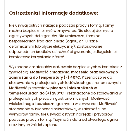
Ostrzeżenia i informacje dodatkowe:
Nie używaj ostrych narzędzi podczas pracy z formą. Formy
można bezpiecznie myć w zmywarce. Nie stosuj do mycia
agresywnych detergentów. Nie umieszczaj form na
bezpośrednich źródłach ciepła (ogniu, grillu, szkle
ceramicznym lub płycie elektrycznej). Zastosowanie
odpowiednich środków ostrożności gwarantuje długoletnie i
komfortowe korzystanie z form!
Wykonane z materiałów całkowicie bezpiecznych w kontakcie z
żywnością. Możliwość chłodzenia,
mrożenia oraz sokowego
zamrażania do temperatury (-) 40°C
. Przeznaczone do
stosowania w profesjonalnych lodówkach gastronomicznych.
Możliwość pieczenia w
piecach i piekarnikach w
temperaturach do (+) 250°C
. Przeznaczone do stosowania w
profesjonalnych piecach gastronomicznych. Możliwość
wielokrotnego i bezpiecznego mycia w zmywarce. Możliwość
stosowania w kuchence mikrofalowej, w zależności od
wymiarów formy. Nie używać ostrych narzędzi i przyborów
podczas pracy z formą. Trzymać z dala od otwartego ognia
oraz innych źródeł zapłonu.