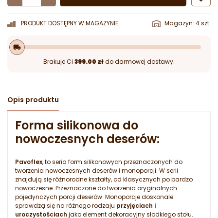
PRODUKT DOSTĘPNY W MAGAZYNIE
Magazyn: 4 szt.
local_shipping
Brakuje Ci
399.00 zł
do darmowej dostawy.
Opis produktu
Forma silikonowa do
nowoczesnych deserów:
Pavoflex
, to seria form silikonowych przeznaczonych do
tworzenia nowoczesnych deserów i monoporcji. W serii
znajdują się różnorodne kształty, od klasycznych po bardzo
nowoczesne. Przeznaczone do tworzenia oryginalnych
pojedynczych porcji deserów. Monoporcje doskonale
sprawdzą się na różnego rodzaju
przyjęciach i
uroczystościach
jako element dekoracyjny słodkiego stołu.