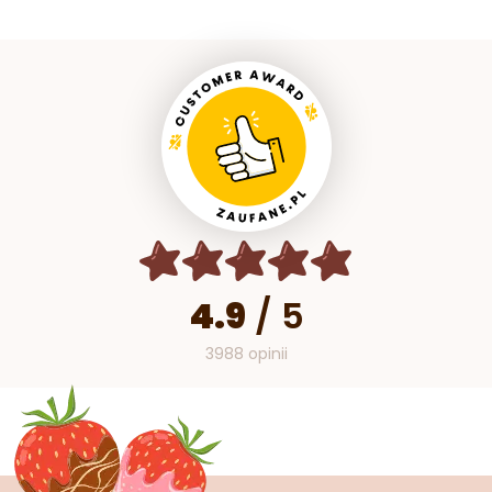
4.9
/
5
3988 opinii