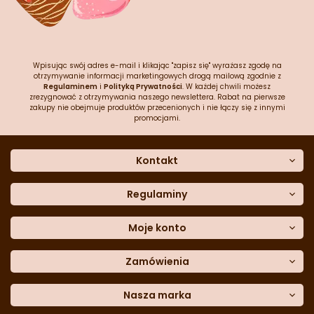
Wpisując swój adres e-mail i klikając "zapisz się" wyrażasz zgodę na
otrzymywanie informacji marketingowych drogą mailową zgodnie z
Regulaminem
i
Polityką Prywatności
. W każdej chwili możesz
zrezygnować z otrzymywania naszego newslettera. Rabat na pierwsze
zakupy nie obejmuje produktów przecenionych i nie łączy się z innymi
promocjami.
Kontakt
O nas
Dane kontaktowe
Regulaminy
Często zadawane pytania
Regulamin sklepu
Sklep stacjonarny
Polityka prywatności
Moje konto
Formularz kontaktowy
Polityka cookies
Załóż konto
Blog
Polityka reklamacji
Zamówienia
Moje dane
Polityka zwrotów
Historia zamówień
e-mail:
Sposoby dostawy
sklep@cukieteria.pl
Dostępność cyfrowa
Lista ulubionych
telefon:
Metody płatności
Nasza marka
601 767 272
Moje rabaty
Dane do przelewu
Sempre Group