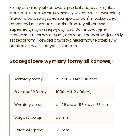
Formy oraz maty silikonowe, to produkty najwyższej jakości.
Materiał jest całkowicie bezpieczny w kontakcie z żywnością
(nawet w bardzo wysokich temperaturach), nietoksyczny,
bezwonny i nie posiada smaku. Produkty silikonowe
zapewniają najwyższą wydajność. Są innowacyjne,
elastyczne i nieprzywierające, doskonale odwzorowują każdy
szczegół form. Pozwalają tworzyć niesamowite przepisy w
najbardziej wyszukanych kształtach.
Szczegółowe wymiary formy silikonowej:
Wymiary formy
dł. 400 x szer. 300 mm
Pojemność formy
1080 ml (12 x 90 ml)
Wymiary porcji
dł. 58 x szer. 58 x wys. 33 mm
Długość porcji
58 mm
Szerokość porcji
58 mm