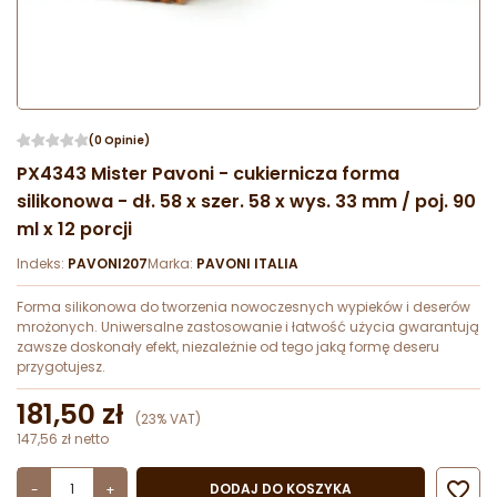
(0 Opinie)
PX4343 Mister Pavoni - cukiernicza forma
silikonowa - dł. 58 x szer. 58 x wys. 33 mm / poj. 90
ml x 12 porcji
Indeks:
PAVONI207
Marka:
PAVONI ITALIA
Forma silikonowa do tworzenia nowoczesnych wypieków i deserów
mrożonych. Uniwersalne zastosowanie i łatwość użycia gwarantują
zawsze doskonały efekt, niezależnie od tego jaką formę deseru
przygotujesz.
181,50 zł
(23% VAT)
147,56 zł netto

DODAJ DO KOSZYKA
-
+