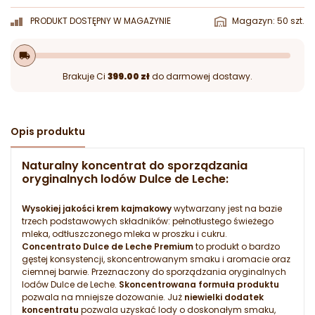
PRODUKT DOSTĘPNY W MAGAZYNIE
Magazyn: 50 szt.
local_shipping
Brakuje Ci
399.00 zł
do darmowej dostawy.
Opis produktu
Naturalny koncentrat do sporządzania
oryginalnych lodów Dulce de Leche:
Wysokiej jakości krem kajmakowy
wytwarzany jest na bazie
trzech podstawowych składników: pełnotłustego świeżego
mleka, odtłuszczonego mleka w proszku i cukru.
Concentrato Dulce de Leche Premium
to produkt o bardzo
gęstej konsystencji, skoncentrowanym smaku i aromacie oraz
ciemnej barwie. Przeznaczony do sporządzania oryginalnych
lodów Dulce de Leche.
Skoncentrowana formuła produktu
pozwala na mniejsze dozowanie. Już
niewielki dodatek
koncentratu
pozwala uzyskać lody o doskonałym smaku,