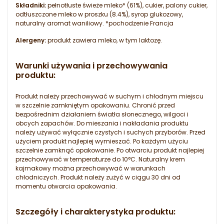
Składniki:
pełnotłuste świeże mleko* (61%), cukier, palony cukier,
odtłuszczone mleko w proszku (8.4%), syrop glukozowy,
naturalny aromat waniliowy. *pochodzenie Francja
Alergeny:
produkt zawiera mleko, w tym laktozę.
Warunki używania i przechowywania
produktu:
Produkt należy przechowywać w suchym i chłodnym miejscu
w szczelnie zamkniętym opakowaniu. Chronić przed
bezpośrednim działaniem światła słonecznego, wilgoci i
obcych zapachów. Do mieszania i nakładania produktu
należy używać wyłącznie czystych i suchych przyborów. Przed
użyciem produkt najlepiej wymieszać. Po każdym użyciu
szczelnie zamknąć opakowanie. Po otwarciu produkt najlepiej
przechowywać w temperaturze do 10°C. Naturalny krem
kajmakowy można przechowywać w warunkach
chłodniczych. Produkt należy zużyć w ciągu 30 dni od
momentu otwarcia opakowania.
Szczegóły i charakterystyka produktu: