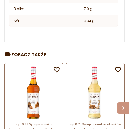
Białko
7.0 g
Sól
0.34 g
ZOBACZ TAKŻE


op. 0.7 l Syrop o smaku
op. 0.7 l Syrop o smaku cukierków