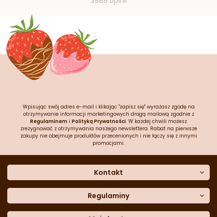
3988 opinii
Wpisując swój adres e-mail i klikając "zapisz się" wyrażasz zgodę na
otrzymywanie informacji marketingowych drogą mailową zgodnie z
Regulaminem
i
Polityką Prywatności
. W każdej chwili możesz
zrezygnować z otrzymywania naszego newslettera. Rabat na pierwsze
zakupy nie obejmuje produktów przecenionych i nie łączy się z innymi
promocjami.
Kontakt
O nas
Dane kontaktowe
Regulaminy
Często zadawane pytania
Regulamin sklepu
Sklep stacjonarny