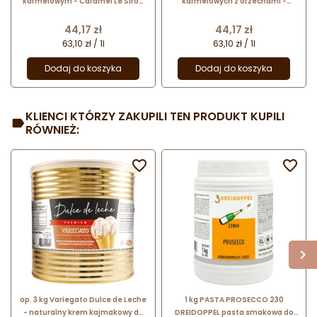
karmelowym - Caramel Le Sirop
karmelowych z orzechami -
do Monin - szklana butelka
Toffee Nut Le Sirop de Monin -
szklana butelka
Cena
Cena
44,17 zł
44,17 zł
63,10 zł / 1l
63,10 zł / 1l
Dodaj do koszyka
Dodaj do koszyka
KLIENCI KTÓRZY ZAKUPILI TEN PRODUKT KUPILI
RÓWNIEŻ:


op. 3 kg Variegato Dulce de Leche
1 kg PASTA PROSECCO 230
- naturalny krem kajmakowy do
DREIDOPPEL pasta smakowa do