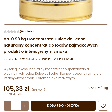
(0 Opinie)
op. 0.98 kg Concentrato Dulce de Leche -
naturalny koncentrat do lodów kajmakowych -
produkt o intensywnym smaku
Indeks:
HUSO10
Marka:
HUSO DULCE DE LECHE
Wysokiej jakości naturalny koncentrat do sporządzania
oryginalnych lodów Dulce de Leche. Skoncentrowana formuła o
intensywnym smaku i aromacie kajmakowym.
105,33 zł
107,48 zł / 1 kg
(5% VAT)
100,31 zł netto

DODAJ DO KOSZYKA
-
+