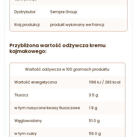
Dystrybutor
Sempre Group
Kraj produkcji
produkt wykonany we Francji
Przybliżona wartość odżywcza kremu
kajmakowego:
Wartość odżywcza w 100 gramach produktu:
Wartość energetyczna
1196 kJ / 283 kcal
Tłuszcz
3.5 g
w tym nasycone kwasy tłuszczowe
1.9 g
Węglowodany
51.0 g
w tym cukry
55.0 g