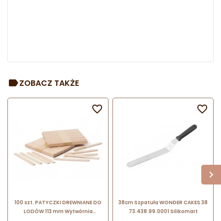
ZOBACZ TAKŻE


100 szt. PATYCZKI DREWNIANE DO
38cm Szpatuła WONDER CAKES 38
LODÓW 113 mm Wytwórnia
73.438.99.0001 Silikomart
Patyczków