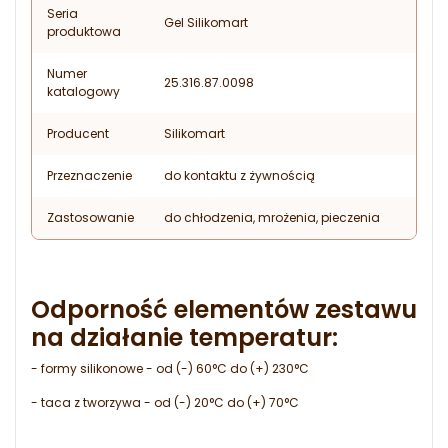
Seria
Gel Silikomart
produktowa
Numer
25.316.87.0098
katalogowy
Producent
Silikomart
Przeznaczenie
do kontaktu z żywnością
Zastosowanie
do chłodzenia, mrożenia, pieczenia
Odporność elementów zestawu
na działanie temperatur:
- formy silikonowe - od (-) 60°C do (+) 230°C
- taca z tworzywa - od (-) 20°C do (+) 70°C