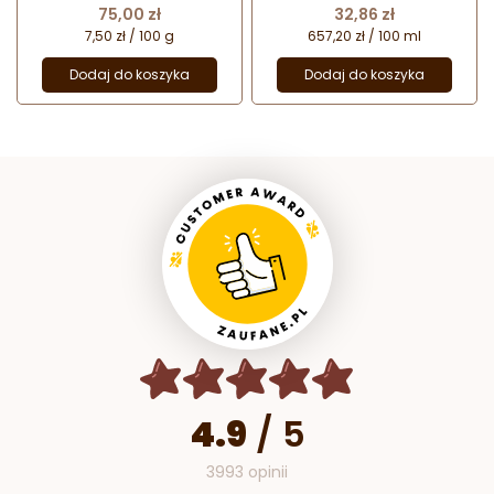
eterycznego
Cena
Cena
75,00 zł
32,86 zł
7,50 zł / 100 g
657,20 zł / 100 ml
Dodaj do koszyka
Dodaj do koszyka
4.9
/
5
3993 opinii