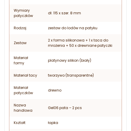
Wymiary
dł. 115 x szer. 8 mm
patyczków
Rodzaj
zestaw do lodów na patyku
2 x forma silikonowa + 1 x taca do
Zestaw
mrożenia + 50 x drewniane patyczki
Materiał
platynowy silikon (biały)
formy
Materiał tacy
tworzywo (transparentne)
Materiał
drewno
patyczków
Nazwa
Gel06 pata – 2 pcs
handlowa
Kształt
łapka