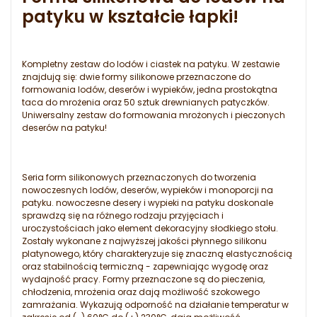
patyku w kształcie łapki!
Kompletny zestaw do lodów i ciastek na patyku. W zestawie
znajdują się: dwie formy silikonowe przeznaczone do
formowania lodów, deserów i wypieków, jedna prostokątna
taca do mrożenia oraz 50 sztuk drewnianych patyczków.
Uniwersalny zestaw do formowania mrożonych i pieczonych
deserów na patyku!
Seria form silikonowych przeznaczonych do tworzenia
nowoczesnych lodów, deserów, wypieków i monoporcji na
patyku. nowoczesne desery i wypieki na patyku doskonale
sprawdzą się na różnego rodzaju przyjęciach i
uroczystościach jako element dekoracyjny słodkiego stołu.
Zostały wykonane z najwyższej jakości płynnego silikonu
platynowego, który charakteryzuje się znaczną elastycznością
oraz stabilnością termiczną - zapewniając wygodę oraz
wydajność pracy. Formy przeznaczone są do pieczenia,
chłodzenia, mrożenia oraz dają możliwość szokowego
zamrażania. Wykazują odporność na działanie temperatur w