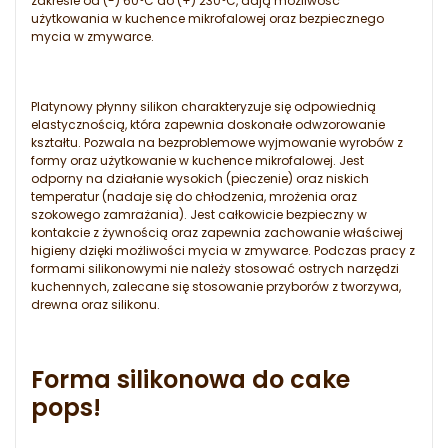
zakresie od (-) 60°C do (+) 230°C, dają możliwość
użytkowania w kuchence mikrofalowej oraz bezpiecznego
mycia w zmywarce.
Platynowy płynny silikon charakteryzuje się odpowiednią
elastycznością, która zapewnia doskonałe odwzorowanie
kształtu. Pozwala na bezproblemowe wyjmowanie wyrobów z
formy oraz użytkowanie w kuchence mikrofalowej. Jest
odporny na działanie wysokich (pieczenie) oraz niskich
temperatur (nadaje się do chłodzenia, mrożenia oraz
szokowego zamrażania). Jest całkowicie bezpieczny w
kontakcie z żywnością oraz zapewnia zachowanie właściwej
higieny dzięki możliwości mycia w zmywarce. Podczas pracy z
formami silikonowymi nie należy stosować ostrych narzędzi
kuchennych, zalecane się stosowanie przyborów z tworzywa,
drewna oraz silikonu.
Forma silikonowa do cake
pops!