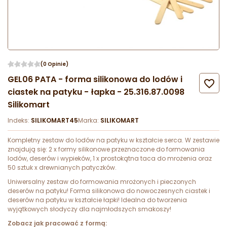
(0 Opinie)
GEL06 PATA - forma silikonowa do lodów i

ciastek na patyku - łapka - 25.316.87.0098
Silikomart
Indeks:
SILIKOMART45
Marka:
SILIKOMART
Kompletny zestaw do lodów na patyku w kształcie serca. W zestawie
znajdują się: 2 x formy silikonowe przeznaczone do formowania
lodów, deserów i wypieków, 1 x prostokątna taca do mrożenia oraz
50 sztuk x drewnianych patyczków.
Uniwersalny zestaw do formowania mrożonych i pieczonych
deserów na patyku! Forma silikonowa do nowoczesnych ciastek i
deserów na patyku w kształcie łapki! Idealna do tworzenia
wyjątkowych słodyczy dla najmłodszych smakoszy!
Zobacz jak pracować z formą: