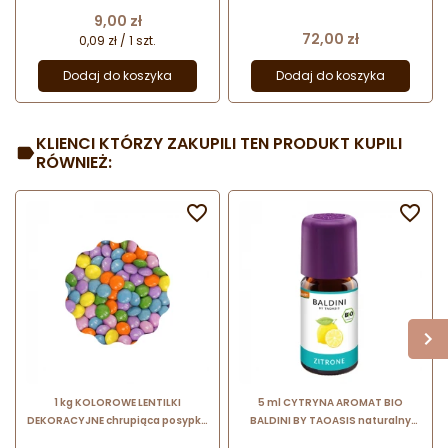
Cena
9,00 zł
Cena
72,00 zł
0,09 zł / 1 szt.
Dodaj do koszyka
Dodaj do koszyka
KLIENCI KTÓRZY ZAKUPILI TEN PRODUKT KUPILI
RÓWNIEŻ:


1 kg KOLOROWE LENTILKI
5 ml CYTRYNA AROMAT BIO
DEKORACYJNE chrupiąca posypka
BALDINI BY TAOASIS naturalny
czekoladowa z cukrową powłoką
aromat z czystego olejku