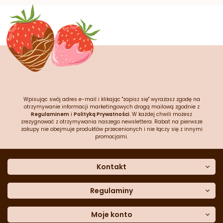
Wpisując swój adres e-mail i klikając "zapisz się" wyrażasz zgodę na
otrzymywanie informacji marketingowych drogą mailową zgodnie z
Regulaminem
i
Polityką Prywatności
. W każdej chwili możesz
zrezygnować z otrzymywania naszego newslettera. Rabat na pierwsze
zakupy nie obejmuje produktów przecenionych i nie łączy się z innymi
promocjami.
Kontakt
O nas
Dane kontaktowe
Regulaminy
Często zadawane pytania
Regulamin sklepu
Sklep stacjonarny
Polityka prywatności
Moje konto
Formularz kontaktowy