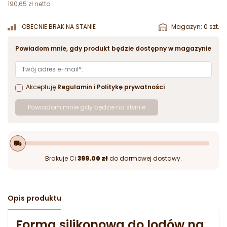
190,65 zł netto
OBECNIE BRAK NA STANIE
Magazyn: 0 szt.
Powiadom mnie, gdy produkt będzie dostępny w magazynie
Akceptuję
Regulamin
i
Politykę prywatności
Powiadom mnie gdy będzie na stanie
local_shipping
Brakuje Ci
399.00 zł
do darmowej dostawy.
Opis produktu
Forma silikonowa do lodów na