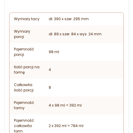
Wymiary tacy
dł. 390 x szer. 295 mm
Wymiary
dł. 89 x szer. 84 x wys. 24 mm
porcji
Pojemność
98 ml
porcji
Ilość porcji na
4
formę
Całkowita
8
ilość porcji
Pojemność
4 x 98 ml = 392 ml
formy
Pojemność
całkowita
2 x 392 ml = 784 ml
form